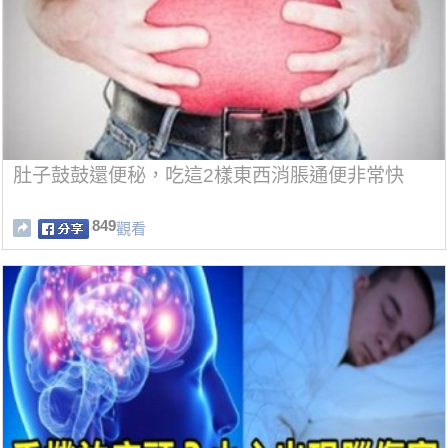
肚子鼓鼓還便秘，吃這2樣東西消脹通便非常快
849
觀看