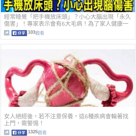
經常睡覺「把手機放床頭」？小心大腦出現「永久
傷害」！專家表示會有6大毛病！為了家人健康一
定要轉發！
103
觀看
女人絕經後，若不注意保養，這6種疾病會輪著找
上門，需警惕！
1325
觀看