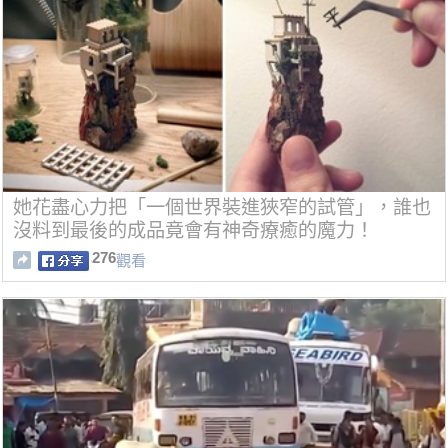
她花盡心力把「一個世界裝進狹窄的試管」，誰也
沒料到最後的成品竟會有神奇療癒的魔力！
276
觀看