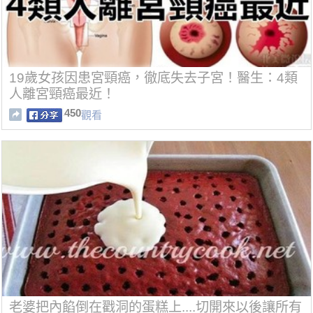
19歲女孩因患宮頸癌，徹底失去子宮！醫生：4類
人離宮頸癌最近！
450
觀看
老婆把內餡倒在戳洞的蛋糕上....切開來以後讓所有