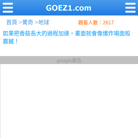
首頁
>
驚奇
>
地球
觀看人數：2617
如果把香菇長大的過程加速，畫面就會像爆炸場面般
震撼！
google廣告