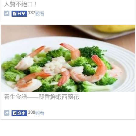
人贊不絕口！
137
觀看
養生食譜——蒜香鮮蝦西蘭花
309
觀看