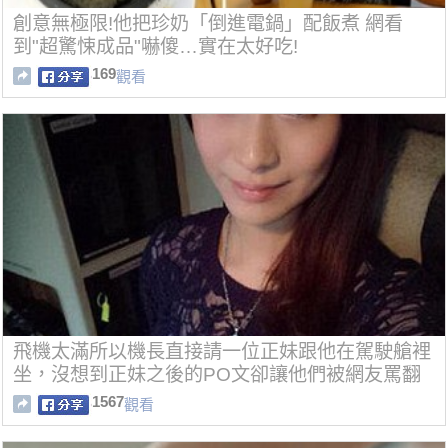
創意無極限!他把珍奶「倒進電鍋」配飯煮 網看
到"超驚悚成品"嚇傻…實在太好吃!
169
觀看
飛機太滿所以機長直接請一位正妹跟他在駕駛艙裡
坐，沒想到正妹之後的PO文卻讓他們被網友罵翻
了。
1567
觀看