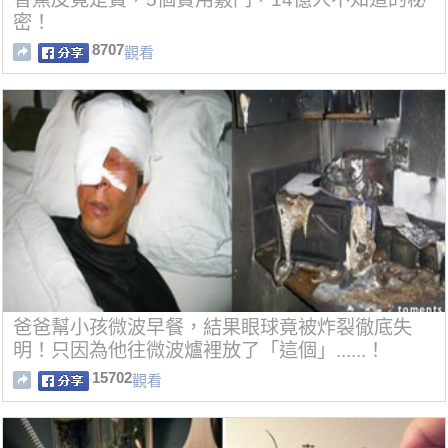
密！
8707
觀看
爸爸幫小孩微波早餐，結果眼球竟被炸裂徹底失
明！只因為他往微波爐裡放了「這個」......！
15702
觀看