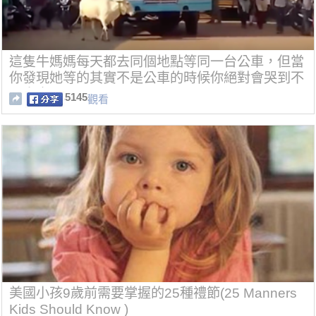
這隻牛媽媽每天都去同個地點等同一台公車，但當
你發現她等的其實不是公車的時候你絕對會哭到不
醒人事！
5145
觀看
美國小孩9歲前需要掌握的25種禮節(25 Manners
Kids Should Know )