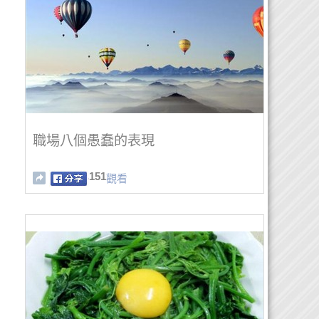
職場八個愚蠢的表現
151
觀看