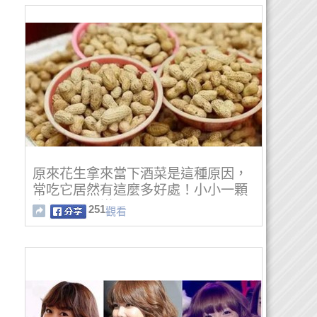
原來花生拿來當下酒菜是這種原因，
常吃它居然有這麼多好處！小小一顆
真是不可思議啊！
251
觀看