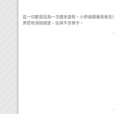
這一切都是因為一次週末度假，小勞倫跟著爸爸去洛蒙
旁挖地洞搭城堡，玩得不亦樂乎。