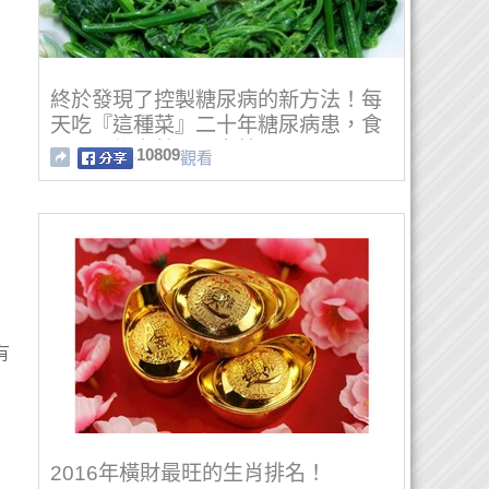
終於發現了控製糖尿病的新方法！每
天吃『這種菜』二十年糖尿病患，食
用四天後竟然即見實效！
10809
觀看
有
2016年橫財最旺的生肖排名！