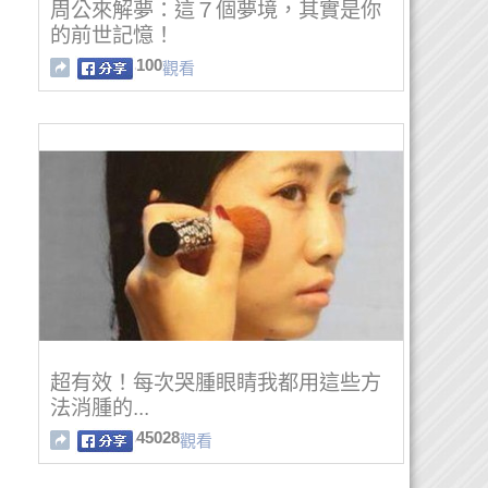
周公來解夢：這７個夢境，其實是你
的前世記憶！
100
觀看
超有效！每次哭腫眼睛我都用這些方
法消腫的...
45028
觀看