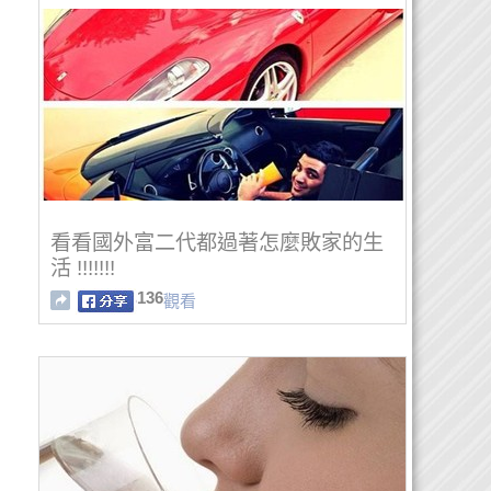
看看國外富二代都過著怎麼敗家的生
活 !!!!!!!
136
觀看