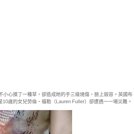
，不小心摸了一種草，卻造成她的手三級燒傷，臉上毀容。英國布
歲的女兒勞倫‧福勒（Lauren Fuller）卻遭遇一一場災難。