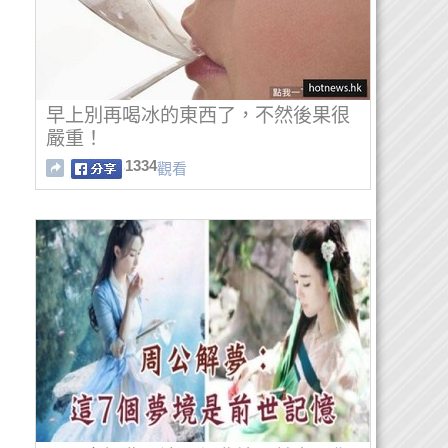
早上別再喝冰的東西了，不然後果很
嚴重！
1334
觀看