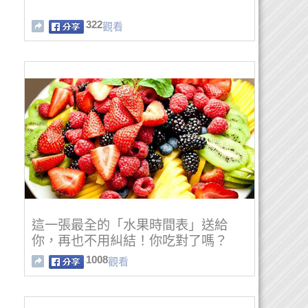
322
觀看
這一張最全的「水果時間表」送給
你，再也不用糾結！你吃對了嗎？
1008
觀看