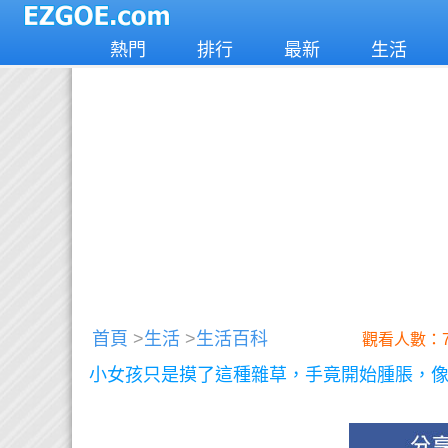
熱門
排行
最新
生活
首頁
>
生活
>
生活百科
觀看人數：7
小女孩只是摸了這種雜草，手竟開始腫脹，像充