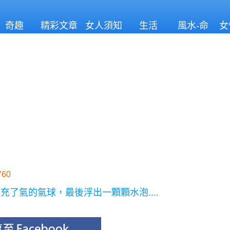
奇趣
精彩文章
女人須知
生活
風水-命
女
理
60
了氣的氣球，最後浮出一顆顆水泡....