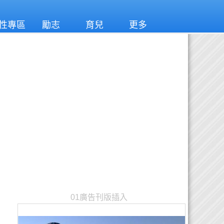
性專區
勵志
育兒
更多
01廣告刊版插入