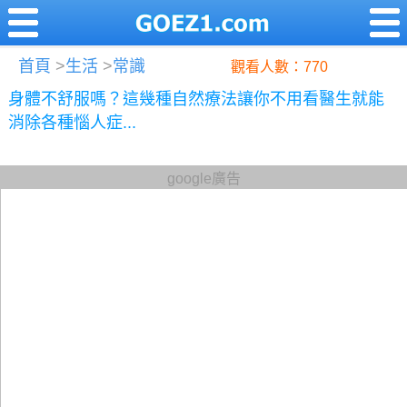
首頁
>
生活
>
常識
觀看人數：770
身體不舒服嗎？這幾種自然療法讓你不用看醫生就能
消除各種惱人症...
google廣告