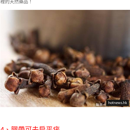
裡的天然藥品！
4、膠帶可去扁平疣