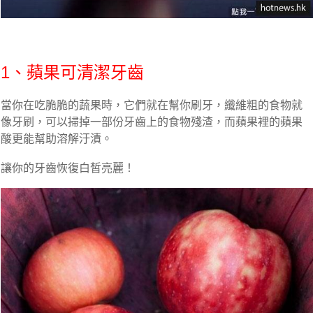
1、蘋果可清潔牙齒
當你在吃脆脆的蔬果時，它們就在幫你刷牙，纖維粗的食物就
像牙刷，可以掃掉一部份牙齒上的食物殘渣，而蘋果裡的蘋果
酸更能幫助溶解汙漬。
讓你的牙齒恢復白皙亮麗！