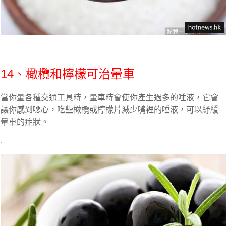
14、橄欖和檸檬可治暈車
當你暈各種交通工具時，暈車時會使你產生過多的唾液，它會
讓你感到噁心，吃些橄欖或檸檬片減少嘴裡的唾液，可以紓緩
暈車的症狀。
.