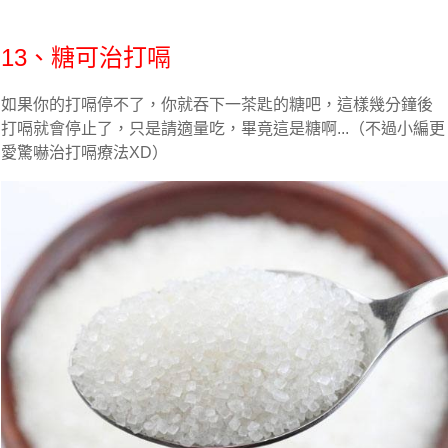
13、糖可治打嗝
如果你的打嗝停不了，你就吞下一茶匙的糖吧，這樣幾分鐘後
打嗝就會停止了，只是請適量吃，畢竟這是糖啊...（不過小編更
愛驚嚇治打嗝療法XD）