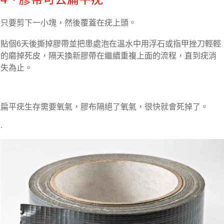
只要剪下一小塊，然後覆蓋在疣上頭。
貼個6天後撕掉膠帶並把患處泡在溫水中用浮石或指甲挫刀輕輕
的磨掉死皮，隔天換新膠帶在繼續重複上面的流程，直到疣消
失為止。
扁平疣生存需要氧氣，膠布隔絕了氧氣，很快就會死掉了。
.