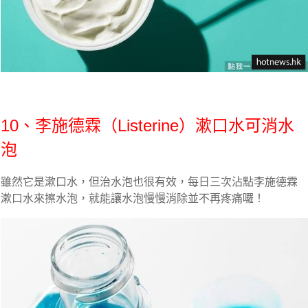
10、李施德霖（Listerine）漱口水可消水
泡
雖然它是漱口水，但治水泡也很有效，每日三次沾點李施德霖
漱口水來擦水泡，就能讓水泡慢慢消除並不再疼痛囉！