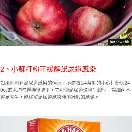
2、小蘇打粉可緩解泌尿道感染
如果你剛有泌尿道感染的情況，不妨將1/4茶匙的小蘇打粉與24
0cc的水均勻攪拌後喝下，它可使泌尿道環境呈鹼性，讓細菌不
容易孳生，能緩解泌尿道感染時不舒服的感覺。
.