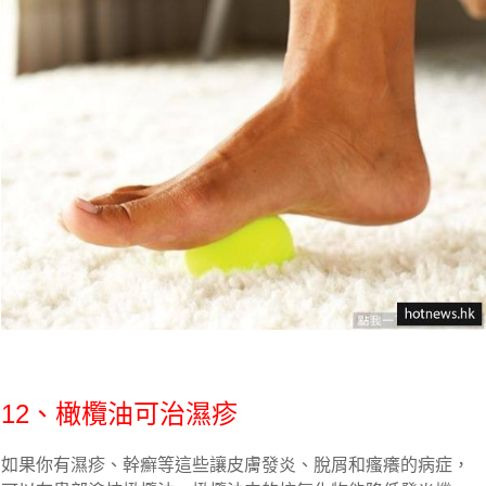
12、橄欖油可治濕疹
如果你有濕疹、幹癬等這些讓皮膚發炎、脫屑和瘙癢的病症，