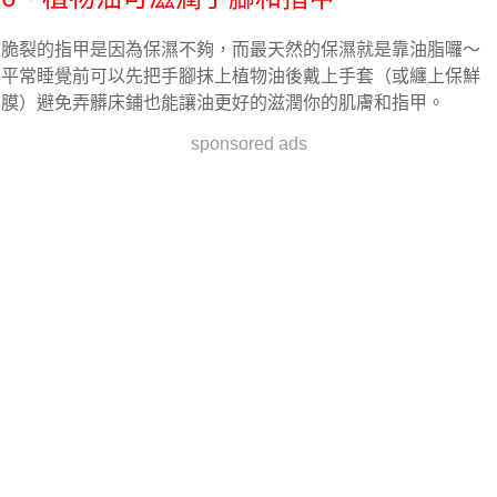
脆裂的指甲是因為保濕不夠，而最天然的保濕就是靠油脂囉～
平常睡覺前可以先把手腳抹上植物油後戴上手套（或纏上保鮮
膜）避免弄髒床鋪也能讓油更好的滋潤你的肌膚和指甲。
sponsored ads