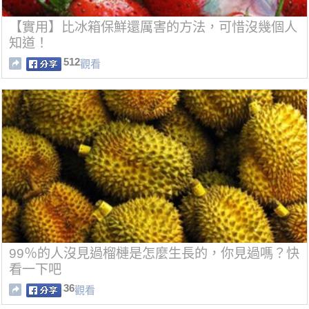
【實用】比冰箱保鮮還厲害的方法，可惜沒幾個人
知道！
512
觀看
99％的人沒見過榴槤是怎麼生長的，你見過嗎？快
看一下吧
36
觀看