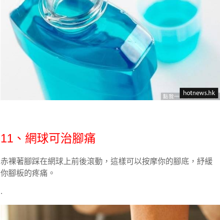
11、網球可治腳痛
赤裸著腳踩在網球上前後滾動，這樣可以按摩你的腳底，紓緩
你腳板的疼痛。
.