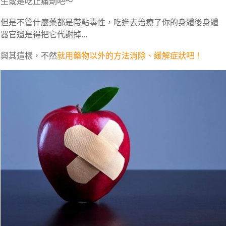
生
或是
吃止痛劑
吧～
但是不管什麼藥都是帶點毒性，吃進去治療了你的身體後身體
器官還是得把它代謝掉...
與其這樣，不然
就用藥物以外的方法消除、緩解症狀吧！