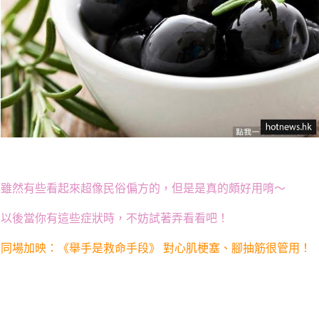
雖然有些看起來超像民俗偏方的，但是是真的頗好用唷～
以後當你有這些症狀時，不妨試著弄看看吧！
同場加映：《舉手是救命手段》 對心肌梗塞、腳抽筋很管用！