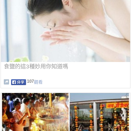
食鹽的這3種妙用你知道嗎
107
觀看