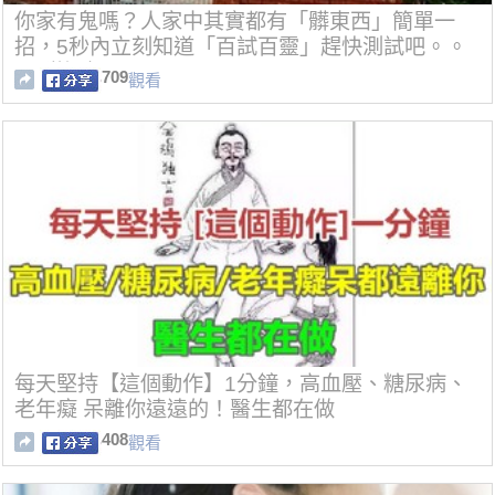
你家有鬼嗎？人家中其實都有「髒東西」簡單一
招，5秒內立刻知道「百試百靈」趕快測試吧。。
(內附視頻)
709
觀看
每天堅持【這個動作】1分鐘，高血壓、糖尿病、
老年癡 呆離你遠遠的！醫生都在做
408
觀看