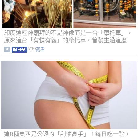
印度這座神廟拜的不是神像而是一台「摩托車」，
原來這台「有情有義」的摩托車，曾發生過這麼
「離奇」事件...
210
觀看
這8種東西是公認的「刮油高手」！每日吃一點，