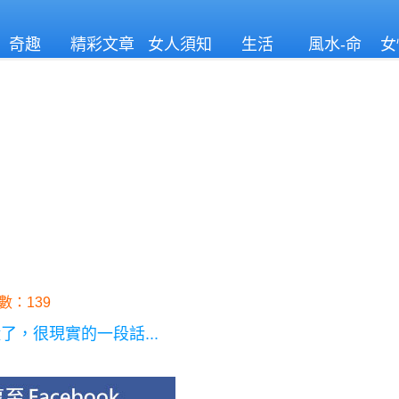
奇趣
精彩文章
女人須知
生活
風水-命
女
理
數：139
，很現實的一段話...