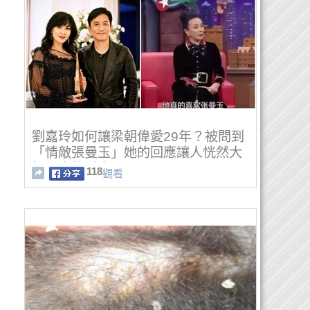
劉嘉玲如何讓梁朝偉愛29年？被問到
「情敵張曼玉」她的回應讓人恍然大
悟：先夠愛自己
118
觀看