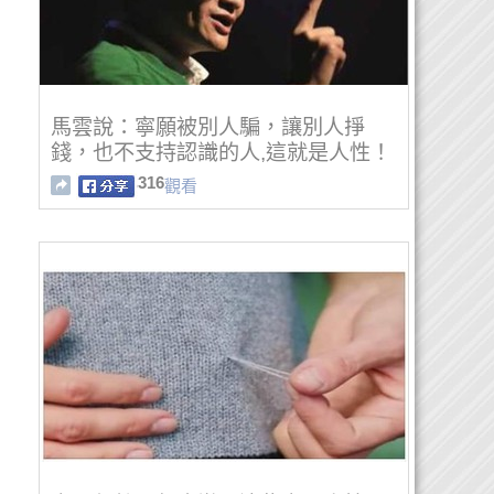
馬雲說：寧願被別人騙，讓別人掙
錢，也不支持認識的人,這就是人性！
316
觀看