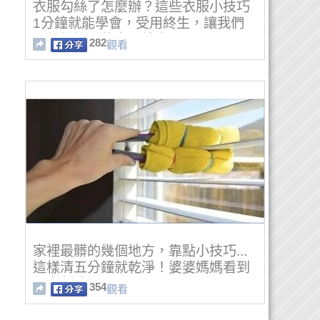
衣服勾絲了怎麼辦？這些衣服小技巧
1分鐘就能學會，受用終生，讓我們
一起給好看的衣服續命吧。
282
觀看
家裡最髒的幾個地方，靠點小技巧...
這樣清五分鐘就乾淨！婆婆媽媽看到
都立刻跪了！
354
觀看