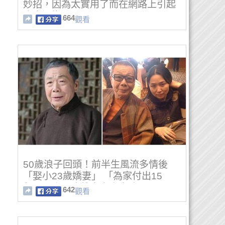
妙招，因為太實用了而在網路上引起
廣大迴響！
664
觀看
50歲浪子回頭！前半生風流多情後
「娶小23歲嬌妻」 「為家付出15
年」不幸因病離去妻小崩潰
642
觀看