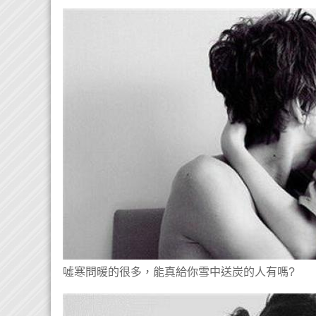
噓寒問暖的很多，能真給你雪中送炭的人有嗎?