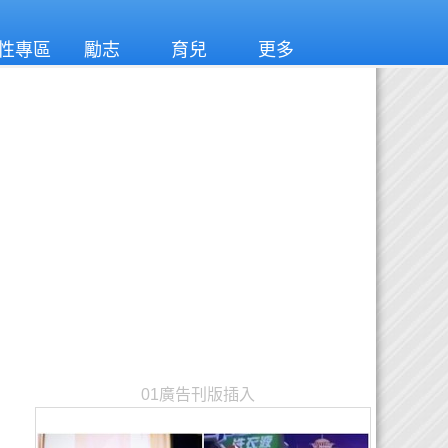
性專區
勵志
育兒
更多
01廣告刊版插入