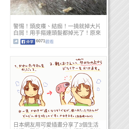
警惕！頭皮癢、結痂！一撓就掉大片
白屑！用手摳連頭髮都掉光了！原來
是這裡出大事！
6071
觀看
日本網友用可愛插畫分享了3個生活