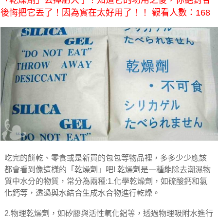
「乾燥劑」丟掉虧大了！知道它的功用之後，你絕對會
後悔把它丟了！因為實在太好用了！！ 觀看人數：168
吃完的餅乾、零食或是新買的包包等物品裡，多多少少應該
都會看到像這樣的「乾燥劑」吧! 乾燥劑是一種能除去潮濕物
質中水分的物質，常分為兩種:1.化學乾燥劑，如硫酸鈣和氯
化鈣等，透過與水結合生成水合物進行乾燥。
2.物理乾燥劑，如矽膠與活性氧化鋁等，透過物理吸附水進行