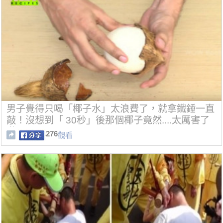
男子覺得只喝「椰子水」太浪費了，就拿鐵錘一直
敲！沒想到「 30秒」後那個椰子竟然....太厲害了
啦！
276
觀看