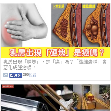
乳房出現「腫塊」，是「癌」嗎？「纖維囊腫」會
惡化成腫瘤嗎？
290
觀看