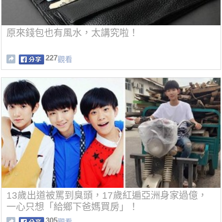
原來錢包也有風水，太講究啦！
227
觀看
13歲出道被罵到臭頭，17歲紅遍亞洲身家過億，
一心只想「給鄉下爸媽買房」！
305
觀看