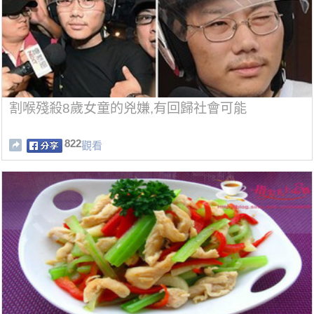
割喉殘殺8歲女童的兇嫌,有回歸社會可能
822
觀看