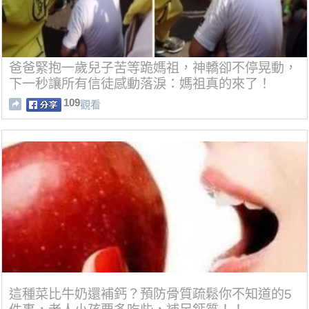
爸爸緊抱一歲兒子苦等跪媽祖，神轎卻不停晃動，
下一秒讓所有信徒感動落淚：媽祖真的來了！
109
觀看
這種菜比牛奶還補鈣？預防骨質疏鬆你不知道的5