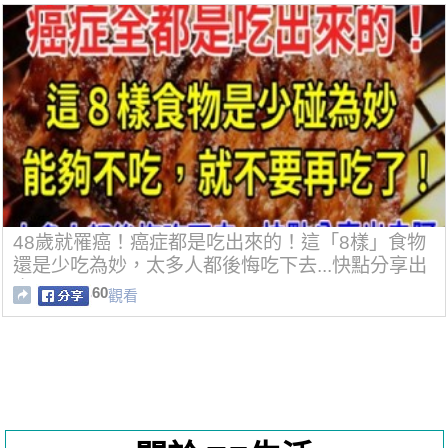
48歲就罹癌！癌症都是吃出來的！這「8樣」食物
還是少吃為妙，太多人都後悔吃下去...快點分享出
去阿！
60
觀看