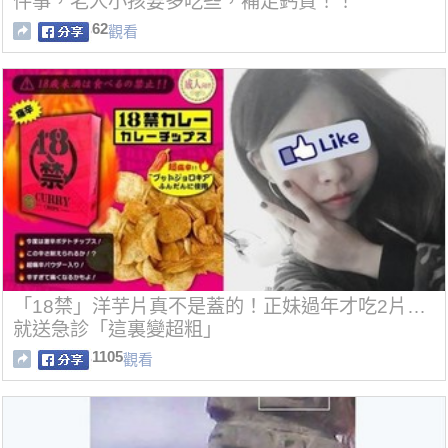
件事，老人小孩要多吃些，補足鈣質！！
62
觀看
「18禁」洋芋片真不是蓋的！正妹過年才吃2片…
就送急診「這裏變超粗」
1105
觀看