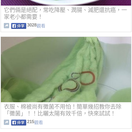
它們倆是絕配，常吃降壓、潤腸、減肥還抗癌，一
家老小都需要！
3028
觀看
衣服、棉被尚有黴菌不用怕！簡單幾招教你去除
「黴菌」！！比曬太陽有效千倍，快來試試！
215
觀看