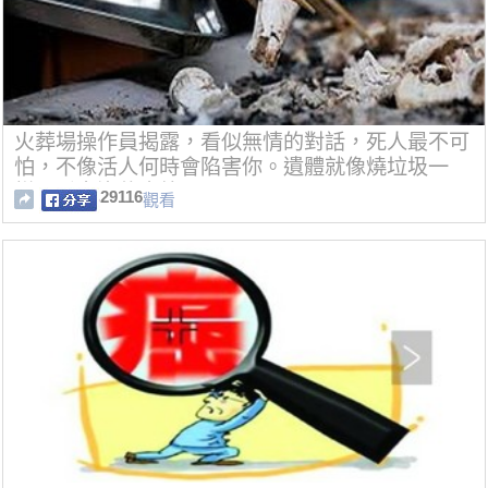
火葬場操作員揭露，看似無情的對話，死人最不可
怕，不像活人何時會陷害你。遺體就像燒垃圾一
樣，看完沒什麼放不下了...
29116
觀看