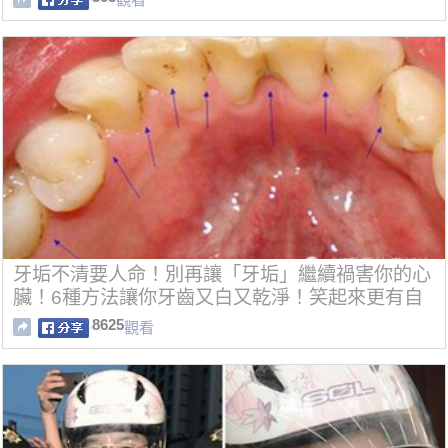
牙垢不清要人命！別再讓「牙垢」繼續禍害你的心
臟！6種方法讓你牙齒又白又乾淨！笑起來更有自
信了！
8625
觀看