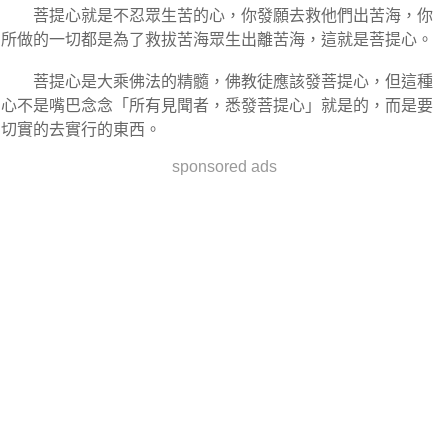
菩提心就是不忍眾生苦的心，你發願去救他們出苦海，你
所做的一切都是為了救拔苦海眾生出離苦海，這就是菩提心。
菩提心是大乘佛法的精髓，佛教徒應該發菩提心，但這種
心不是嘴巴念念「所有見聞者，悉發菩提心」就是的，而是要
切實的去實行的東西。
sponsored ads