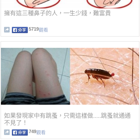
擁有這三種鼻子的人，一生少錢，難富貴
5719
觀看
如果發現家中有跳蚤，只需這樣做.....跳蚤就通通
不見了！
749
觀看