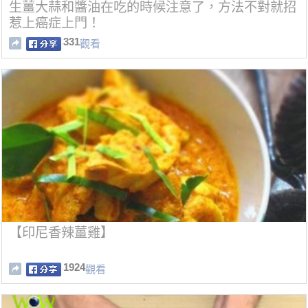
生薑大蒜和醬油在吃的時候注意了，方法不對就招
惹上癌症上門！
331
觀看
【印尼香辣薑雞】
1924
觀看