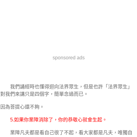
sponsored ads
我們誦經時也懂得迴向法界眾生，但是也許「法界眾生」
對我們來講只是四個字，簡單念過而已。
因為菩提心還不夠。
5.如果你業障消除了，你的恭敬心就會生起。
業障凡夫都是看自己很了不起，看大家都是凡夫，唯獨自