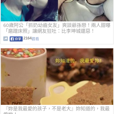
60歲阿公「抓奶幼齒女友」爽談爺孫戀！兩人甜曝
「磨蹭床照」讓網友狂吐：比李坤城還惡！
2164
觀看
『妳是我最愛的孩子，不是老大』妳知道的，我最