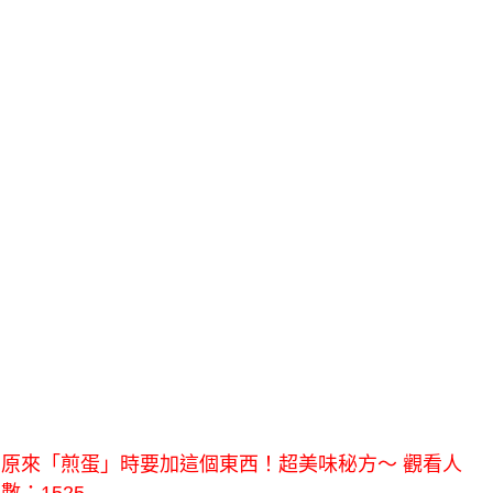
原來「煎蛋」時要加這個東西！超美味秘方～ 觀看人