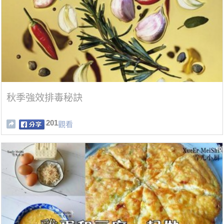
秋季強效排毒秘訣
201
觀看