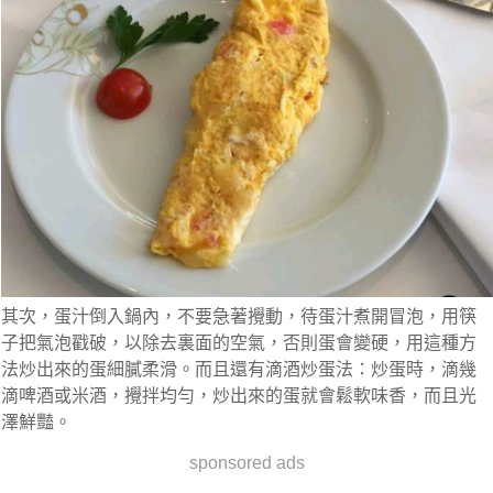
其次，蛋汁倒入鍋內，不要急著攪動，待蛋汁煮開冒泡，用筷
子把氣泡戳破，以除去裏面的空氣，否則蛋會變硬，用這種方
法炒出來的蛋細膩柔滑。而且還有滴酒炒蛋法：炒蛋時，滴幾
滴啤酒或米酒，攪拌均勻，炒出來的蛋就會鬆軟味香，而且光
澤鮮豔。
sponsored ads