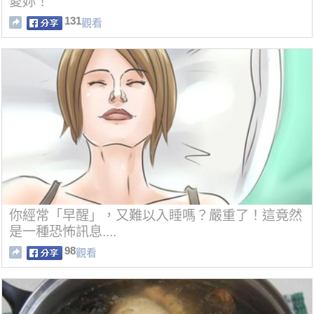
愛妳！
131
觀看
你經常「早醒」，又難以入睡嗎？嚴重了！這竟然
是一種恐怖訊息....
98
觀看