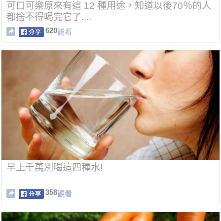
可口可樂原來有這 12 種用途，知道以後70％的人
都捨不得喝完它了....
620
觀看
早上千萬別喝這四種水!
358
觀看