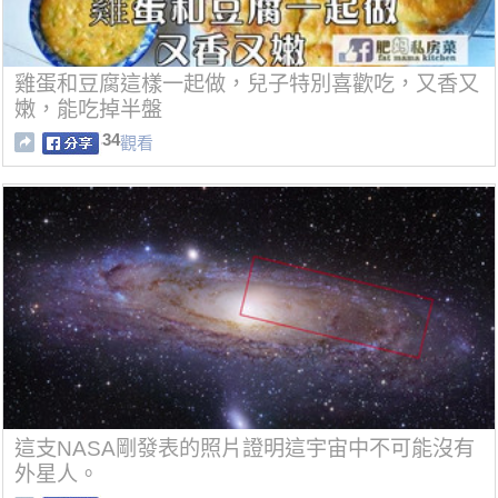
雞蛋和豆腐這樣一起做，兒子特別喜歡吃，又香又
嫩，能吃掉半盤
34
觀看
這支NASA剛發表的照片證明這宇宙中不可能沒有
外星人。