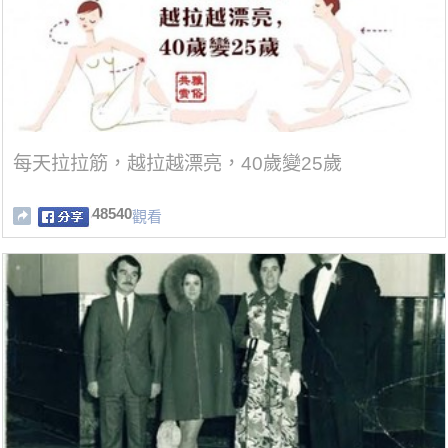
每天拉拉筋，越拉越漂亮，40歲變25歲
48540
觀看