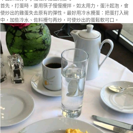
首先，打蛋時，要用筷子慢慢攪拌，如太用力，蛋汁起泡，會
使炒出的雞蛋失去原有的彈性。最好用冷水攪蛋：把蛋打入碗
中，加些冷水、佐料攪勻再炒，可使炒出的蛋鬆軟可口。