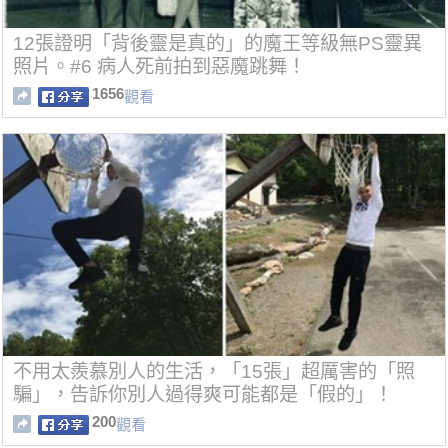
12張證明「背後靈是真的」的魔王等級無PS靈異
照片。#6 病人死前拍到惡魔跳舞！
1656
觀看
不用太羨慕別人的生活，「15張」超厲害的「照
騙」，告訴你別人過得爽可能都是「假的」！
200
觀看