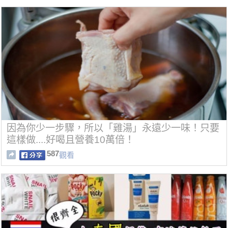
因為你少一步驟，所以「雞湯」永遠少一味！只要
這樣做....好喝且營養10萬倍！
587
觀看