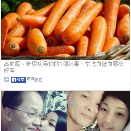
高血壓、糖尿病最怕的5種蔬果，常吃血糖血壓都
好看
696
觀看