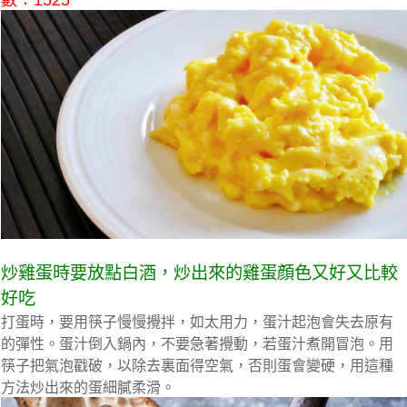
數：1525
炒雞蛋時要放點白酒，炒出來的雞蛋顔色又好又比較
好吃
打蛋時，要用筷子慢慢攪拌，如太用力，蛋汁起泡會失去原有
的彈性。蛋汁倒入鍋內，不要急著攪動，若蛋汁煮開冒泡。用
筷子把氣泡戳破，以除去裏面得空氣，否則蛋會變硬，用這種
方法炒出來的蛋細膩柔滑。