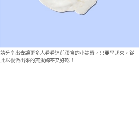
請分享出去讓更多人看看這煎蛋食的小訣竅，只要學起來，從
此以後做出來的煎蛋綿密又好吃！