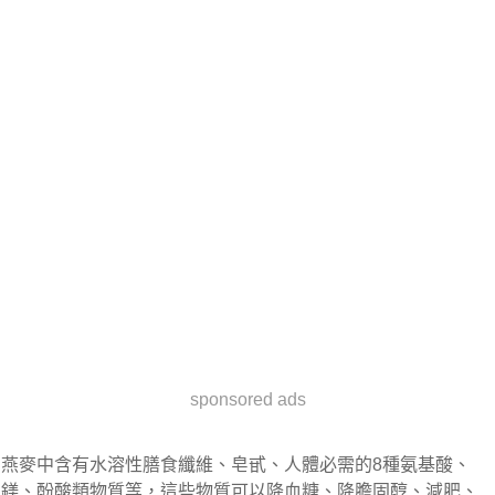
sponsored ads
燕麥中含有水溶性膳食纖維、皂甙、人體必需的8種氨基酸、
鎂、酚酸類物質等，這些物質可以降血糖、降膽固醇、減肥、