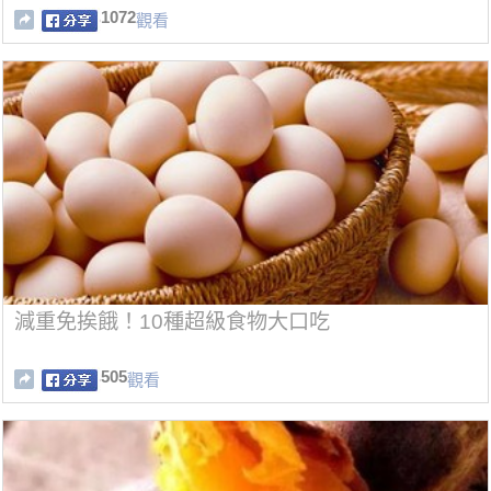
1072
觀看
減重免挨餓！10種超級食物大口吃
505
觀看