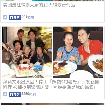
美國最紅純素大廚的10大純素替代品
201
觀看
葉蒨文淡出原因！停工「照顧9旬老母」三餐親自
料理 被捕捉到醫院送飯「照顧媽媽是我的福氣」
6250
觀看