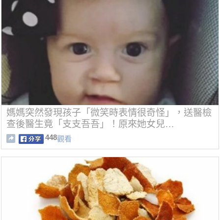
媽媽突然發現孩子「微笑時表情很奇怪」，送醫檢
查後醫生竟「支支吾吾」！原來她女兒…
448
觀看