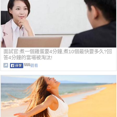
面試官:煮一個雞蛋要4分鐘,煮10個最快要多久?回
答4分鐘的當場被淘汰!
555
觀看