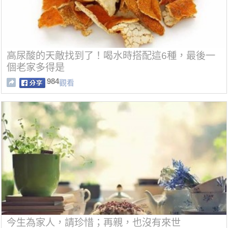
高尿酸的天敵找到了！喝水時搭配這6種，最後一
個老家多得是
984
觀看
今生為家人，請珍惜；再親，也沒有來世