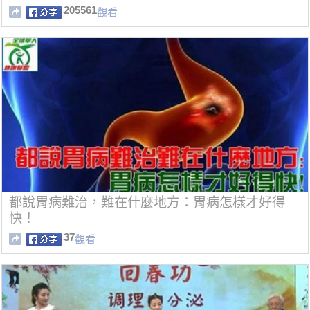
205561
觀看
都說胃病難治，難在什麼地方：胃病怎樣才好得
快！
37
觀看