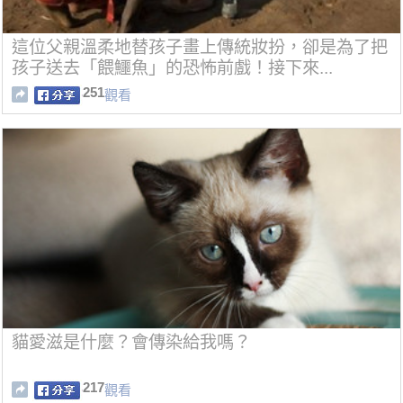
這位父親溫柔地替孩子畫上傳統妝扮，卻是為了把
孩子送去「餵鱷魚」的恐怖前戲！接下來...
251
觀看
貓愛滋是什麼？會傳染給我嗎？
217
觀看