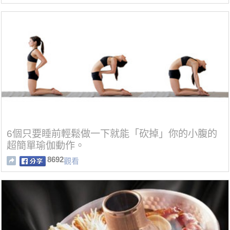
6個只要睡前輕鬆做一下就能「砍掉」你的小腹的
超簡單瑜伽動作。
8692
觀看