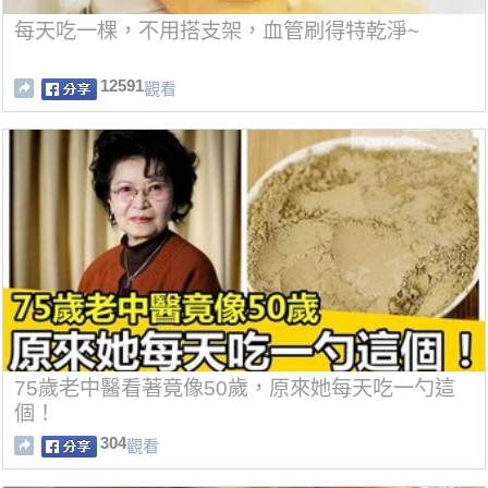
每天吃一棵，不用搭支架，血管刷得特乾淨~
12591
觀看
75歲老中醫看著竟像50歲，原來她每天吃一勺這
個！
304
觀看