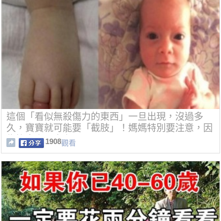
這個「看似無殺傷力的東西」一旦出現，沒過多
久，寶寶就可能要「截肢」！媽媽特別要注意，因
為妳身上一定有！
1908
觀看