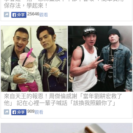
保存法，學起來！
25646
觀看
來自天王的報恩！周傑倫感謝「當年劉耕宏救了
他」 記在心裡一輩子喊話「該換我照顧你了」
909
觀看