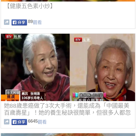
【健康五色素小炒】
89
觀看
她88歲患癌做了3次大手術，還能成為「中國最美
百歲壽星」！她的養生秘訣很簡單，但很多人都忽
略了！
6645
觀看