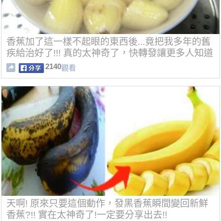
香蕉加了這一樣不起眼的東西後...竟把我多年的舊
疾給治好了!!! 真的太神奇了，快轉發讓更多人知道
吧!!
2140
觀看
天啊! 原來只要這個動作，發黑香蕉瞬間變回新鮮
香蕉?!! 實在太神奇了!一定要分享出去!!