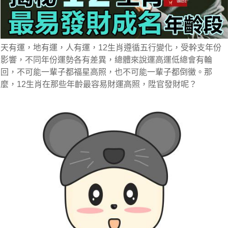
天有運，地有運，人有運，12生肖遵循五行變化，受幹支年份
影響，不同年份運勢各有差異，總體來說運高運低總會有輪
回，不可能一輩子都福星高照，也不可能一輩子都倒黴。那
麼，12生肖在那些年齡最容易財運高照，陞官發財呢？