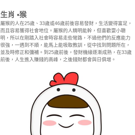
生肖 •猴
屬猴的人在25歲、33歲或46歲前後容易發財，生活變得富足，
而且容易獲得社會地位。屬猴的人精明能幹，但喜歡耍小聰
明，所以在剛踏入社會時容易走些彎路，不過他們的反應能力
很強，一遇到不順，能馬上能吸取教訓，從中找到問題所在，
並及時修正和彌補。到25歲前後，發財機緣逐漸成熟，在33歲
前後，人生進入賺錢的高峰，之後錢財都會與日俱增。