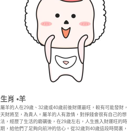
生肖 •羊
屬羊的人在29歲、32歲或40歲前後財運最旺，較有可能發財，
天財將至，為貴人。屬羊的人有激情，對掙錢會很有自己的想
法，經歷了生活的磨礪後，在29歲左右，人生進入財運旺的時
期，給他們了足夠向前沖的信心。從32歲到40歲這段時間裏，