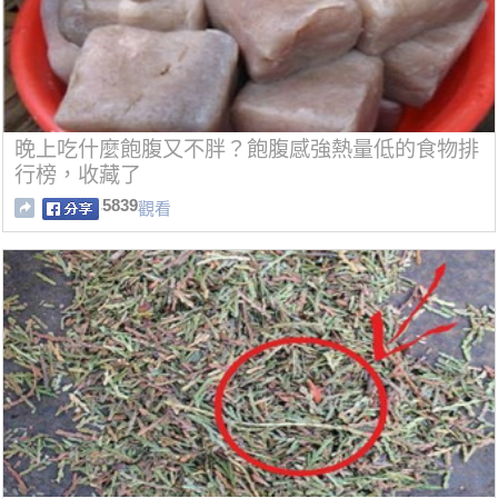
晚上吃什麼飽腹又不胖？飽腹感強熱量低的食物排
行榜，收藏了
5839
觀看