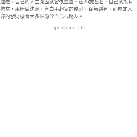
經驗，自己的人生閱歷就會很豐富。在26歲左右，自己就能有
擔當，果斷做決定，有白手起家的能耐，從無到有。而屬蛇人
好的發財機會大多來源於自己或朋友。
sponsored ads