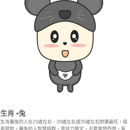
生肖 •兔
生肖屬兔的人在23歲左右、28歲左右或35歲左右財運最旺，容
易發財。屬兔的人智慧超群，意誌力堅定，不愛東想西想，有