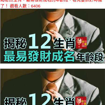
揭秘12生肖，最易發財成名的年齡段，看完要抓好時機
了！ 觀看人數：6406