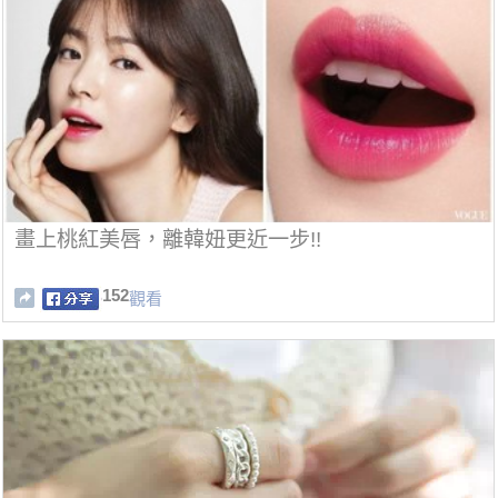
畫上桃紅美唇，離韓妞更近一步!!
152
觀看