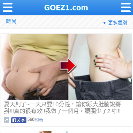
時尚
▼ 更多類別
夏天到了~一天只要10分鐘，讓你跟大肚腩說掰
掰!!!真的很有效!!我做了一個月，腰圍少了2吋!!!
568
觀看