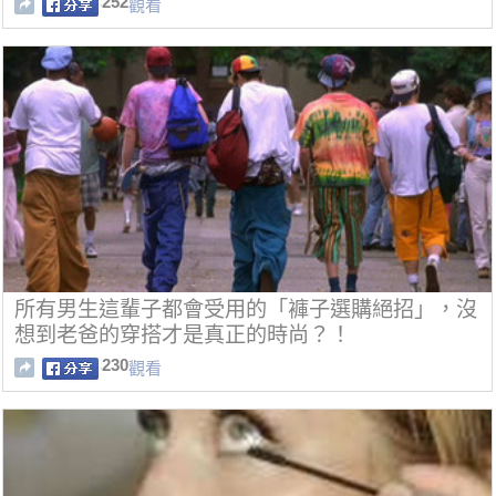
252
觀看
所有男生這輩子都會受用的「褲子選購絕招」，沒
想到老爸的穿搭才是真正的時尚？！
230
觀看