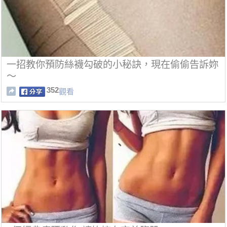
一招教你預防絲襪勾破的小秘訣，現在偷偷告訴妳
～
352
觀看