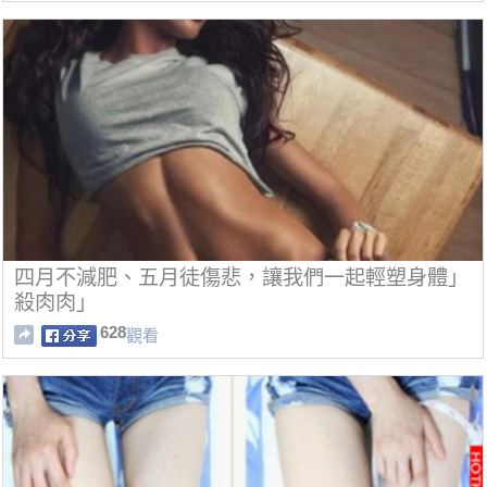
四月不減肥、五月徒傷悲，讓我們一起輕塑身體」
殺肉肉」
628
觀看