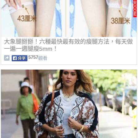
大象腿掰掰！六種最快最有效的瘦腿方法，每天做
一遍一週腿瘦5mm！
5757
觀看