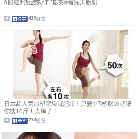
9個經典瘦腰動作 讓妳擁有完美腹肌
415
觀看
日本超人氣的塑膠袋減肥操！只要1個塑膠袋就讓
你瘦10斤！太棒了！
274
觀看