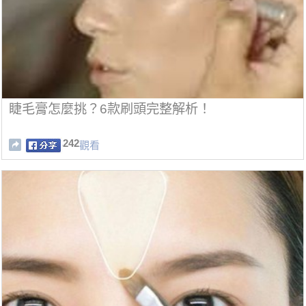
睫毛膏怎麼挑？6款刷頭完整解析！
242
觀看