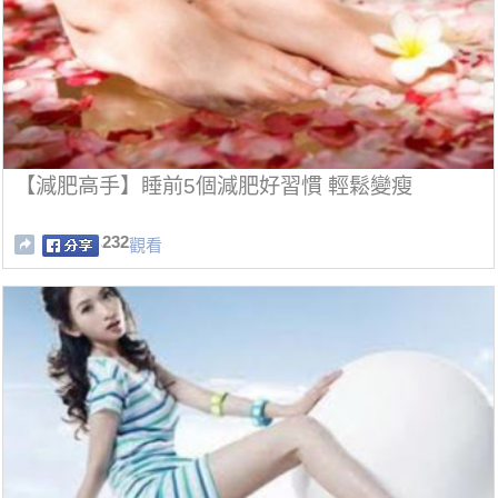
【減肥高手】睡前5個減肥好習慣 輕鬆變瘦
232
觀看