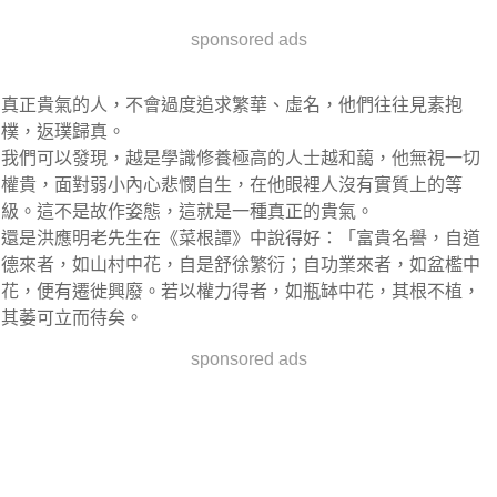
sponsored ads
真正貴氣的人，不會過度追求繁華、虛名，他們往往見素抱
樸，返璞歸真。
我們可以發現，越是學識修養極高的人士越和藹，他無視一切
權貴，面對弱小內心悲憫自生，在他眼裡人沒有實質上的等
級。這不是故作姿態，這就是一種真正的貴氣。
還是洪應明老先生在《菜根譚》中說得好：「富貴名譽，自道
德來者，如山村中花，自是舒徐繁衍；自功業來者，如盆檻中
花，便有遷徙興廢。若以權力得者，如瓶缽中花，其根不植，
其萎可立而待矣。
sponsored ads