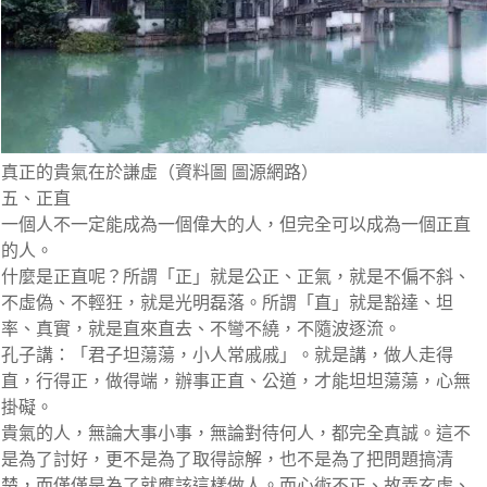
真正的貴氣在於謙虛（資料圖 圖源網路）
五、正直
一個人不一定能成為一個偉大的人，但完全可以成為一個正直
的人。
什麼是正直呢？所謂「正」就是公正、正氣，就是不偏不斜、
不虛偽、不輕狂，就是光明磊落。所謂「直」就是豁達、坦
率、真實，就是直來直去、不彎不繞，不隨波逐流。
孔子講：「君子坦蕩蕩，小人常戚戚」。就是講，做人走得
直，行得正，做得端，辦事正直、公道，才能坦坦蕩蕩，心無
掛礙。
貴氣的人，無論大事小事，無論對待何人，都完全真誠。這不
是為了討好，更不是為了取得諒解，也不是為了把問題搞清
楚，而僅僅是為了就應該這樣做人。而心術不正、故弄玄虛、