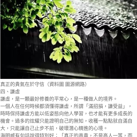
真正的貴氣在於守信（資料圖 圖源網路）
四、謙虛
謙虛，是一顆最好修養的平常心，是一種做人的境界。
一個人在任何時候都須懂得謙虛，所謂「滿招損，謙受益」，
時時保持謙虛方能以低姿態向他人學習，也才能有更多成長的
機會。過多的炫耀只能證明自己的無知，收穫一點點就自滿自
大，只能讓自己止步不前，破壞潛心精進的心境。
海明威有句話說得特別好：「真正的高貴，不是高人一等，而