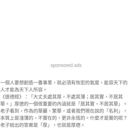
sponsored ads
一個人要想創造一番事業，就必須有恢宏的氣度，能容天下的
人才能為天下人所容。
《道德經》：「大丈夫處其厚，不處其薄；居其實，不居其
華。」厚德的一個很重要的內涵就是「居其實，不居其華」。
老子看到，作為的華麗、繁華，或者我們現在說的「名利」，
本質上是淺薄的，不實在的，更非永恆的。什麼才是實的呢？
老子給出的答案是「厚」，也就是厚德。