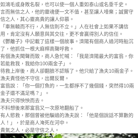
如鴻毛或身敗名裂，也可以使一個人重如泰山或名垂千史。
言而無信之人，他的靈魂便一文不值，甚至讓人唾棄；誠實守
信之人，其心靈高貴的讓人仰慕。
「車無轅而不行，人無信則不立。」人在社會上如果不講信
用，肯定沒有人願意與其交往，更不會贏得別人的信任。
《鬱離子》中記載了這樣一個故事。濟陽有個商人過河時船沉
了，他抓住一根大麻桿高聲呼救。
有個漁夫聞聲而致，商人急忙喊：「我是濟陽最大的富翁，你
若能救我，我給你100兩金子」。
待救上岸後，商人卻翻臉不認賬了。他只給了漁夫10兩金子。
漁夫責怪他不守信，出爾反爾。
富翁說：「你一個打魚的，一生都掙不了幾個錢，突然得10兩
金子還不滿足嗎？」。
漁夫只得怏怏而去。
不料想後來那富翁又一次原地翻船了。
有人慾救，那個曾被他騙過的漁夫說：「他是個說話不算數的
人！」，於是商人淹死在河中。
貴氣之人，必是守信之人。