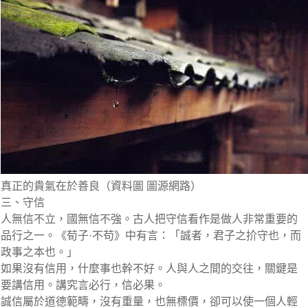
真正的貴氣在於善良（資料圖 圖源網路）
三、守信
人無信不立，國無信不強。古人把守信看作是做人非常重要的
品行之一。《荀子·不苟》中有言：「誠者，君子之扴守也，而
政事之本也。」
如果沒有信用，什麼事也幹不好。人與人之間的交往，關鍵是
要講信用。講究言必行，信必果。
誠信屬於道德範疇，沒有重量，也無標價，卻可以使一個人輕