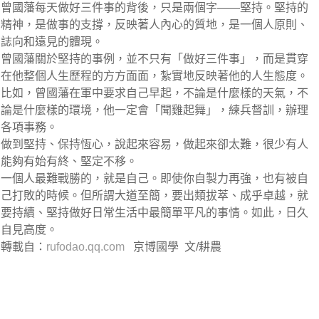
曾國藩每天做好三件事的背後，只是兩個字——堅持。堅持的
精神，是做事的支撐，反映著人內心的質地，是一個人原則、
誌向和遠見的體現。
曾國藩關於堅持的事例，並不只有「做好三件事」，而是貫穿
在他整個人生歷程的方方面面，紮實地反映著他的人生態度。
比如，曾國藩在軍中要求自己早起，不論是什麼樣的天氣，不
論是什麼樣的環境，他一定會「聞雞起舞」，練兵督訓，辦理
各項事務。
做到堅持、保持恆心，說起來容易，做起來卻太難，很少有人
能夠有始有終、堅定不移。
一個人最難戰勝的，就是自己。即使你自製力再強，也有被自
己打敗的時候。但所謂大道至簡，要出類拔萃、成乎卓越，就
要持續、堅持做好日常生活中最簡單平凡的事情。如此，日久
自見高度。
轉載自：
rufodao.qq.com
京博國學
文/耕農