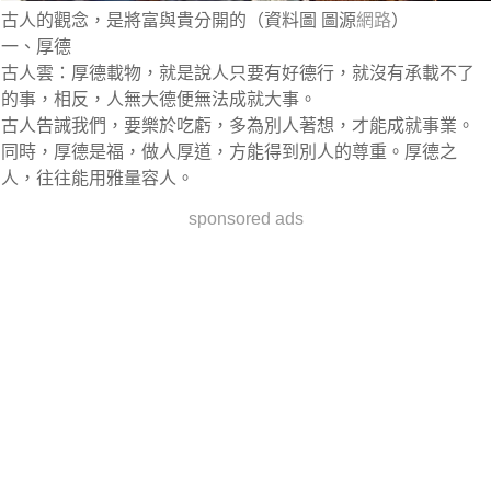
古人的觀念，是將富與貴分開的（資料圖 圖源
網路
）
一、厚德
古人雲：厚德載物，就是說人只要有好德行，就沒有承載不了
的事，相反，人無大德便無法成就大事。
古人告誡我們，要樂於吃虧，多為別人著想，才能成就事業。
同時，厚德是福，做人厚道，方能得到別人的尊重。厚德之
人，往往能用雅量容人。
sponsored ads