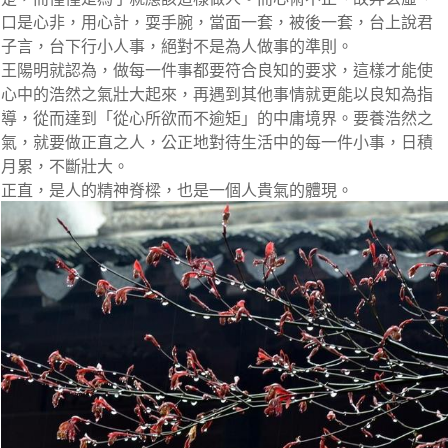
口是心非，用心計，耍手腕，當面一套，被後一套，台上說君
子言，台下行小人事，絕對不是為人做事的準則。
王陽明就認為，做每一件事都要符合良知的要求，這樣才能使
心中的浩然之氣壯大起來，再遇到其他事情就更能以良知為指
導，從而達到「從心所欲而不逾矩」的中庸境界。要養浩然之
氣，就要做正直之人，公正地對待生活中的每一件小事，日積
月累，不斷壯大。
正直，是人的精神脊樑，也是一個人貴氣的體現。