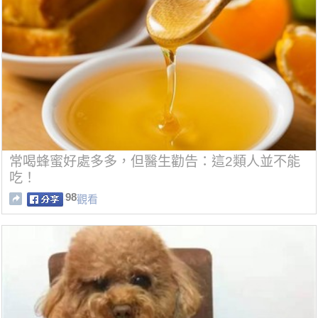
常喝蜂蜜好處多多，但醫生勸告：這2類人並不能
吃！
98
觀看