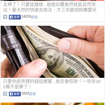
太神了！只要這樣做...痘痘白膿竟然就能自然流
出！最天然的快速去痘法，才三天變成粉嫩嬰兒
肌！
14215
觀看
只要你皮夾裡的錢這樣擺...肯定會旺財！一年存30
0萬不是夢了！
3323
觀看