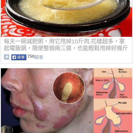
每天一碗減肥粥，用它甩掉10斤肉,花樣超多，拿
起電飯鍋，隨便整個兩三道，也能輕鬆甩掉好幾斤
~
759
觀看