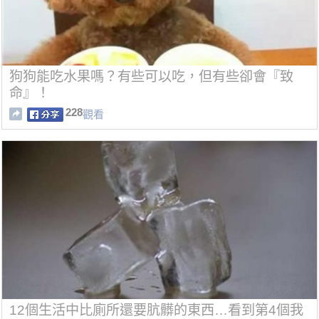
狗狗能吃水果嗎？有些可以吃，但有些卻會『致
命』！
228
觀看
12個生活中比廁所還要肮髒的東西…看到第4個我