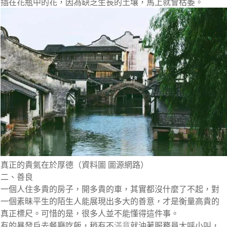
插在花瓶中的花，因為缺乏生長的土壤，馬上就會枯萎。
真正的貴氣在於厚德（資料圖 圖源網路）
二、善良
一個人住多貴的房子，開多貴的車，其實都沒什麼了不起，對
一個素昧平生的陌生人能展現出多大的善意，才是衡量高貴的
真正標尺。可惜的是，很多人並不能懂得這件事。
有的暴發戶去餐廳吃飯，稍有不
滿意
就沖著服務員大呼小叫，