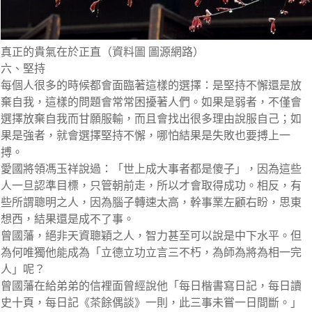
真正的貴氣在於正直（資料圖 圖源網路）
六、堅持
每個人很多的時候都會面臨著這樣的選擇：是堅持不懈還是放
棄自我，這樣的問題會常常困擾著人們。如果是弱者，不僅會
選擇放棄自我而甘願服輸，而且會找出很多理由說服自己；如
果是強者，就會選擇堅持不懈，哪怕結果是失敗也要搏上一
搏。
愛國將領馮玉祥說過：「世上成大事者都是傻子」，因為這些
人一旦認準目標，只管朝前走，所以才會取得成功。相反，有
些所謂聰明之人，因為腦子轉速太高，幹事業左顧右盼，思東
想西，結果還是成不了事。
曾國藩，絕非天資聰穎之人，智力甚至可以說是中下水平。但
為何唯獨他能成為「立德立功立言三不朽，為師為將為相一完
人」呢？
曾國藩在給弟弟的信裡面曾經說他「每日楷書寫日記，每日讀
史十頁，每日記《茶餘偶談》一則，此三事未嘗一日間斷。」