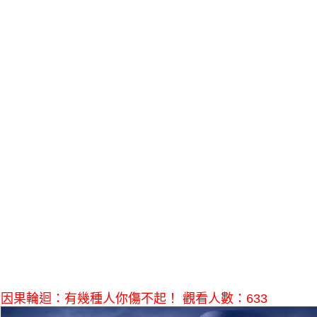
因果輪迴：有幾種人你傷不起！ 觀看人數：633