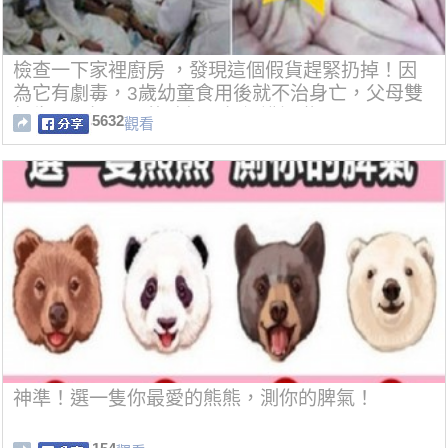
檢查一下家裡廚房 ，發現這個假貨趕緊扔掉！因
為它有劇毒，3歲幼童食用後就不治身亡，父母雙
親生死不知！買的時候要仔細辨認啦....
5632
觀看
神準！選一隻你最愛的熊熊，測你的脾氣！