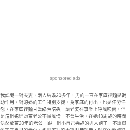
sponsored ads
我認識一對夫妻，兩人結婚20多年，男的一直在家庭裡麵是輔
助作用，對媳婦的工作特別支援，為家庭的付出，也是任勞任
怨，在家庭裡麵甘當綠葉陪襯，讓老婆在事業上呼風喚雨，但
是這個媳婦嫌棄老公不懂風情，不會生活，在她43周歲的時間
決然放棄20年的老公，跟一個小自己幾歲的男人跑了，不單單