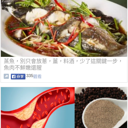
蒸魚，別只會放蔥，薑，料酒，少了這關鍵一步，
魚肉不鮮嫩還腥
335
觀看