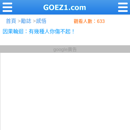
首頁
>
勵誌
>
感悟
觀看人數：633
因果輪迴：有幾種人你傷不起！
google廣告