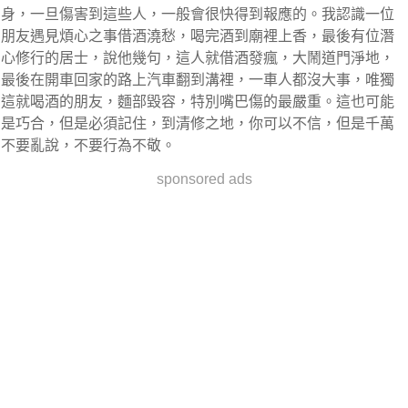
身，一旦傷害到這些人，一般會很快得到報應的。我認識一位
朋友遇見煩心之事借酒澆愁，喝完酒到廟裡上香，最後有位潛
心修行的居士，說他幾句，這人就借酒發瘋，大鬧道門淨地，
最後在開車回家的路上汽車翻到溝裡，一車人都沒大事，唯獨
這就喝酒的朋友，麵部毀容，特別嘴巴傷的最嚴重。這也可能
是巧合，但是必須記住，到清修之地，你可以不信，但是千萬
不要亂說，不要行為不敬。
sponsored ads