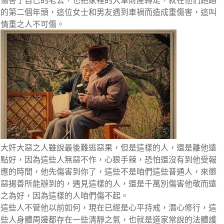
傷害了自己的老公，也把家裡的大筆財產轉走，就在他們跑路
的第二個年頭，這位女士和男友遇到車禍而造成重傷害，這叫
情重之人不可傷。
大奸大惡之人雖說最後難逃惡果，但是這樣的人，還是離他遠
點好，因為這些人無惡不作，心狠手辣，恐怕還沒有到他受報
應的時間，他先傷害到你了，這些不是咱們這些普通人，來懲
惡揚善所能辦到的，遇見這樣的人，還是千萬別傷害他敬而遠
之為好，因為這樣的人咱們傷不起。
這些人不管他以前如何，現在已經是心平持戒，潛心修行，這
些人身體周邊都存在一些清靜之氣，也就是道家常說的法體護