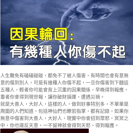
人生難免有磕磕碰碰，都免不了被人傷害，有時間也會有意無
意的傷到別人，可是有幾種人你傷不起，一旦你傷害到下麵這
五種人，輕者你可能會背上沉重的因果關係，早晚得到報應，
重者你會得到現世報，讓你破財損運，遭遇災禍。
就是大善人，大好人，這樣的人，做到好事特別多，不單單是
周圍的人們知道，包括神仙們也瞭若指掌，都有記錄，如果你
無意中傷害到大善人，大好人，現實中你會招到眾怒，冥冥之
中，你也違反天意，一不留神就會得到天怒，得到報應。