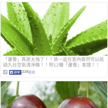
「蘆薈」真是太強了！！放一盆在室內竟然可以抵
過九台空氣清淨機！！附12種「蘆薈」食譜！！
219
觀看