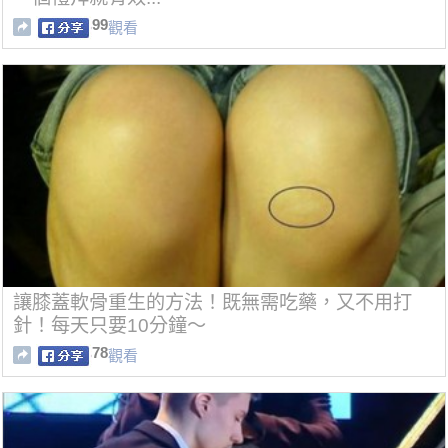
99
觀看
讓膝蓋軟骨重生的方法！既無需吃藥，又不用打
針！每天只要10分鐘～
78
觀看