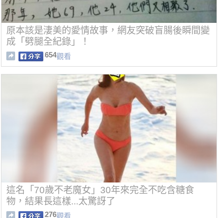
原本該是淒美的愛情故事，網友突破盲腸後瞬間變
成「劈腿全紀錄」！
654
觀看
這名「70歲不老魔女」30年來完全不吃含糖食
物，結果長這樣...太驚訝了
276
觀看