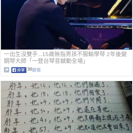
一出生沒雙手...15歲無指男孩不服輸學琴 2年後變
鋼琴大師「一登台琴音撼動全場」
30
觀看