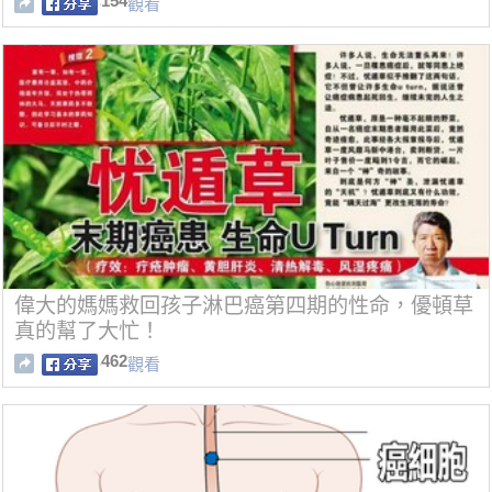
154
觀看
偉大的媽媽救回孩子淋巴癌第四期的性命，優頓草
真的幫了大忙！
462
觀看