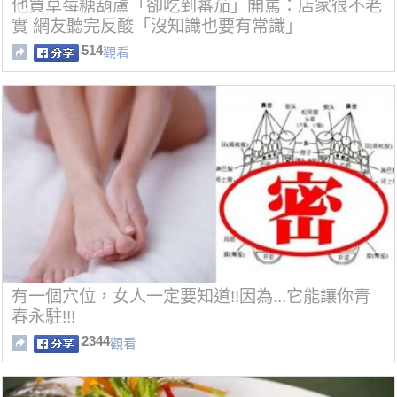
他買草莓糖葫蘆「卻吃到蕃茄」開罵：店家很不老
實 網友聽完反酸「沒知識也要有常識」
514
觀看
有一個穴位，女人一定要知道!!因為...它能讓你青
春永駐!!!
2344
觀看