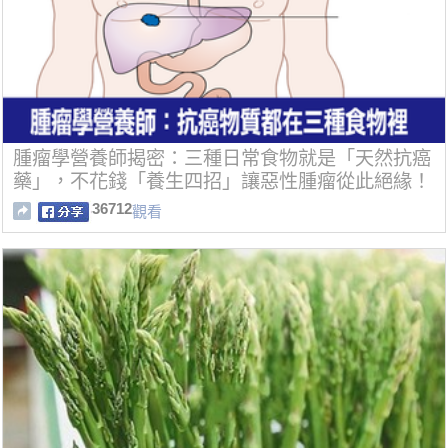
腫瘤學營養師揭密：三種日常食物就是「天然抗癌
藥」，不花錢「養生四招」讓惡性腫瘤從此絕緣！
36712
觀看