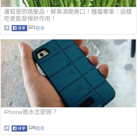
蘆筍是防癌聖品，鮮美清脆爽口！腫瘤專家：這樣
吃更能發揮好作用！
221
觀看
iPhone進水怎麼辦？
126
觀看