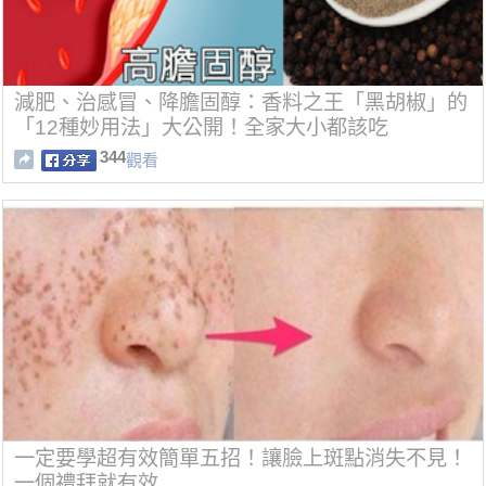
減肥、治感冒、降膽固醇：香料之王「黑胡椒」的
「12種妙用法」大公開！全家大小都該吃
344
觀看
一定要學超有效簡單五招！讓臉上斑點消失不見！
一個禮拜就有效...