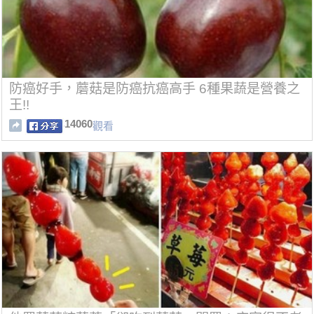
防癌好手，蘑菇是防癌抗癌高手 6種果蔬是營養之
王!!
14060
觀看