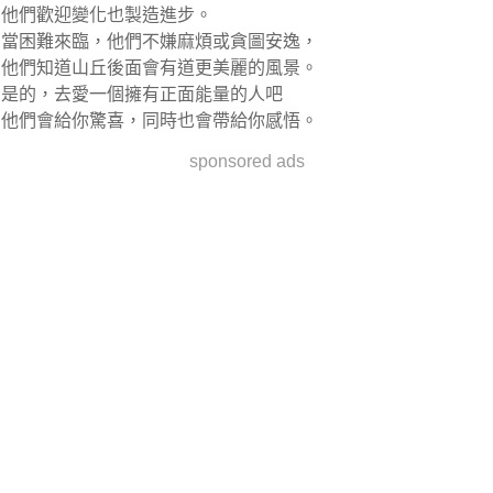
他們歡迎變化也製造進步。
當困難來臨，他們不嫌麻煩或貪圖安逸，
他們知道山丘後面會有道更美麗的風景。
是的，去愛一個擁有正面能量的人吧
他們會給你驚喜，同時也會帶給你感悟。
sponsored ads