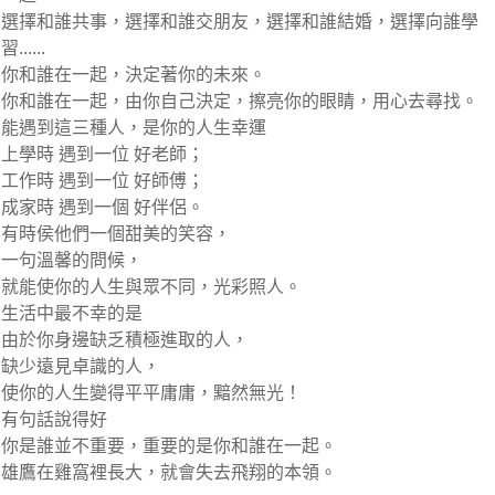
選擇和誰共事，選擇和誰交朋友，選擇和誰結婚，選擇向誰學
習......
你和誰在一起，決定著你的未來。
你和誰在一起，由你自己決定，擦亮你的眼睛，用心去尋找。
能遇到這三種人，是你的人生幸運
上學時 遇到一位 好老師；
工作時 遇到一位 好師傅；
成家時 遇到一個 好伴侶。
有時侯他們一個甜美的笑容，
一句溫馨的問候，
就能使你的人生與眾不同，光彩照人。
生活中最不幸的是
由於你身邊缺乏積極進取的人，
缺少遠見卓識的人，
使你的人生變得平平庸庸，黯然無光！
有句話說得好
你是誰並不重要，重要的是你和誰在一起。
雄鷹在雞窩裡長大，就會失去飛翔的本領。