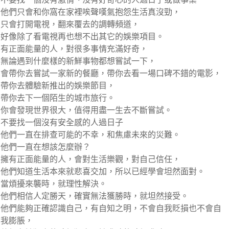
他們只會和你窩在家裡唉聲嘆氣抱怨生活真沒勁，
只會打開電視，翻來覆去的調轉頻道，
好像除了看電視再也想不出其它的娛樂項目。
有正面能量的人，對很多事情充滿好奇，
無論遇到什麼樣的新鮮事物都想嘗試一下，
會帶你去嘗試一家新的餐廳，帶你去看一場口碑不錯的電影，
帶你去體驗新推出的娛樂節目，
帶你去下一個陌生的城市旅行。
你會發現世界很大，值得用盡一生去不斷嘗試。
不要找一個沒有安全感的人過日子
他們一直在排查可能的不幸，和焦慮未來的災難。
他們一直在想該怎麼辦？
擁有正面能量的人，會對生活樂觀，對自己信任，
他們知道生活本來就悲喜交加，所以已經學會坦然面對。
當煩擾來襲時，就理性解決。
他們相信人定勝天，確實無法獲勝時，就坦然接受。
他們能夠正確認識自己，有自知之明，不會自我貶損也不會自
我膨脹，