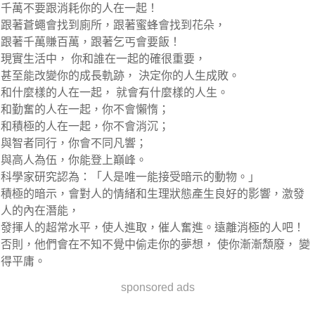
千萬不要跟消耗你的人在一起！
跟著蒼蠅會找到廁所，跟著蜜蜂會找到花朵，
跟著千萬賺百萬，跟著乞丐會要飯！
現實生活中， 你和誰在一起的確很重要，
甚至能改變你的成長軌跡， 決定你的人生成敗。
和什麼樣的人在一起， 就會有什麼樣的人生。
和勤奮的人在一起，你不會懶惰；
和積極的人在一起，你不會消沉；
與智者同行，你會不同凡響；
與高人為伍，你能登上巔峰。
科學家研究認為：「人是唯一能接受暗示的動物。」
積極的暗示，會對人的情緒和生理狀態產生良好的影響，激發
人的內在潛能，
發揮人的超常水平，使人進取，催人奮進。遠離消極的人吧！
否則，他們會在不知不覺中偷走你的夢想， 使你漸漸頹廢， 變
得平庸。
sponsored ads