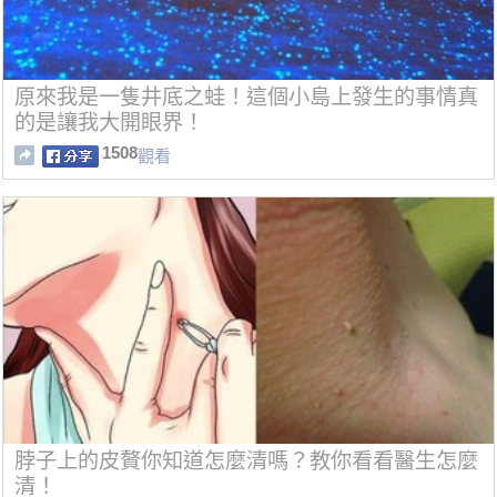
原來我是一隻井底之蛙！這個小島上發生的事情真
的是讓我大開眼界！
1508
觀看
脖子上的皮贅你知道怎麼清嗎？教你看看醫生怎麼
清！