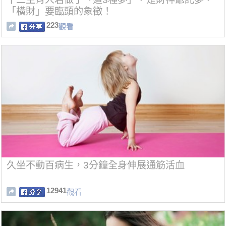
「橫財」要臨頭的象徵！
223
觀看
久坐不動百病生，3分鐘全身伸展通筋活血
12941
觀看