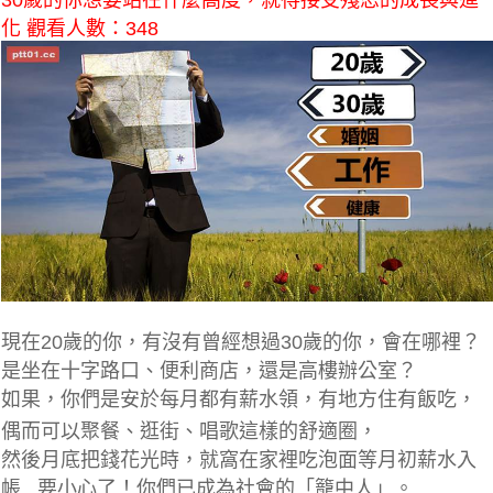
30歲的你想要站在什麼高度，就得接受殘忍的成長與進
化 觀看人數：348
現在20歲的你，有沒有曾經想過30歲的你，會在哪裡？
是坐在十字路口、便利商店，還是高樓辦公室？
如果，你們是安於每月都有薪水領，
有地方住有飯吃，
偶而可以聚餐、逛街、唱歌這樣的舒適圈，
然後月底把錢花光時，就窩在家裡吃泡面等月初薪水入
帳...要小心了！你們已成為社會的「籠中人」。