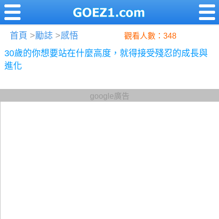
首頁
>
勵誌
>
感悟
觀看人數：348
30歲的你想要站在什麼高度，就得接受殘忍的成長與
進化
google廣告