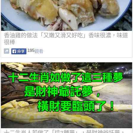
香油雞的做法「又嫩又滑又好吃」香味很濃，味道
很棒
195
觀看
十二生肖人若做了「這3種夢」，是財神爺託夢，