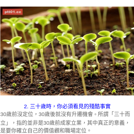
2. 三十歲時，你必須看見的殘酷事實
30歲前沒定位，30歲後就沒有升遷機會
所謂「三十而
。
立」，指的並非是30歲前成家立業，其中真正的意義，
是要你確立自己的價值觀和職場定位。