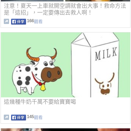
注意！夏天一上車就開空調就會出大事！救命方法
是「這招」，一定要傳出去救人啊！
166
觀看
這幾種牛奶千萬不要給寶寶喝
145
觀看