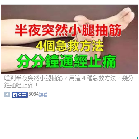
睡到半夜突然小腿抽筋？用這４種急救方法，幾分
鐘通經止痛！
5034
觀看