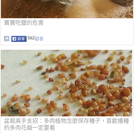
寶寶吃鹽的危害
562
觀看
盆栽高手支招：多肉植物怎麼保存種子，喜歡播種
的多肉花癡一定要看