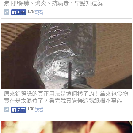
素啊!!保肺、消炎、抗病毒，早點知道就 ...
178
觀看
原來鋁箔紙的真正用法是這個樣子的！拿來包食物
實在是太浪費了，看完我真覺得這張紙根本萬能
阿！！！
130
觀看