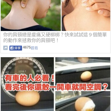
你的肩頸總是痠痛又硬梆梆？快來試試這９個簡單
的動作來拯救你的肩頸吧！
4675
觀看