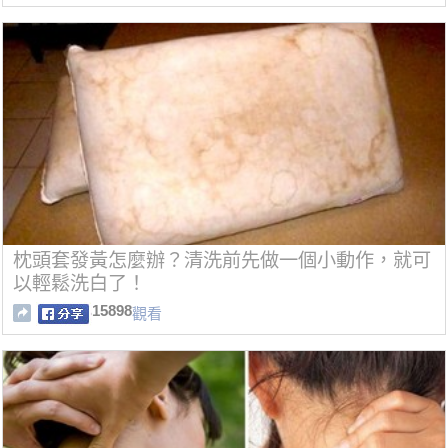
枕頭套發黃怎麼辦？清洗前先做一個小動作，就可
以輕鬆洗白了！
15898
觀看