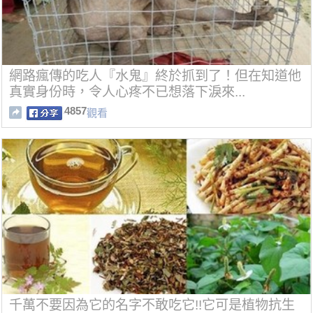
網路瘋傳的吃人『水鬼』終於抓到了！但在知道他
真實身份時，令人心疼不已想落下淚來...
4857
觀看
千萬不要因為它的名字不敢吃它!!它可是植物抗生