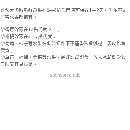
雖然大多數新鮮瓜果在0—4攝氏度時可保存1—2天。但並不是
所有水果都適宜。
◎香蕉貯藏在12攝氏度以上；
◎柑橘貯藏在2—7攝氏度；
◎葡萄、柿子等水果在低溫條件下不僅香味會減退，表皮也會
變質；
◎草莓、楊梅、桑椹等水果，最好即買即食，放入冰箱既影響
口味又容易長黴。
sponsored ads