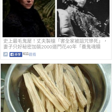
史上最毛鬼屋！丈夫製槍「害全家被詛咒慘死」，
妻子只好秘密加裝2000道門花40年「養鬼魂贖
罪」(9張)
611
觀看