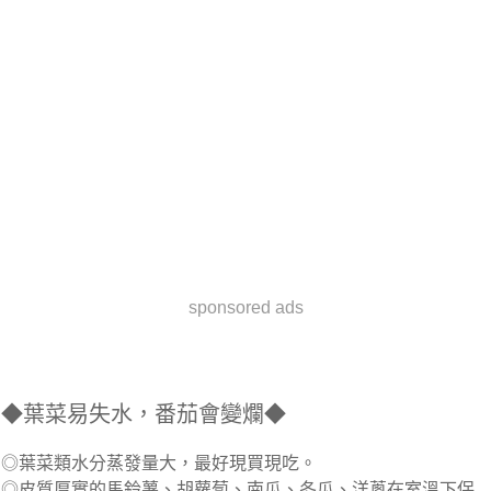
sponsored ads
◆葉菜易失水，番茄會變爛◆
◎葉菜類水分蒸發量大，最好現買現吃。
◎皮質厚實的馬鈴薯、胡蘿蔔、南瓜、冬瓜、洋蔥在室溫下保