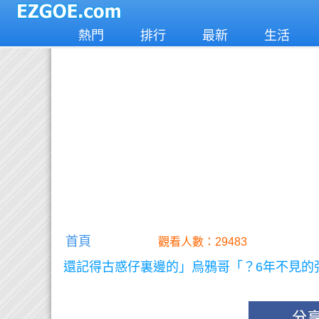
熱門
排行
最新
生活
首頁
觀看人數：29483
還記得古惑仔裏邊的」烏鴉哥「？6年不見的張耀