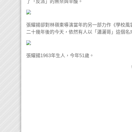
了「反派」的無奈與辛酸。
張耀揚卻對林嶺東導演當年的另一部力作《學校風
二十幾年後的今天，依然有人以「瀟灑哥」這個名
張耀揚1963年生人，今年51歲。