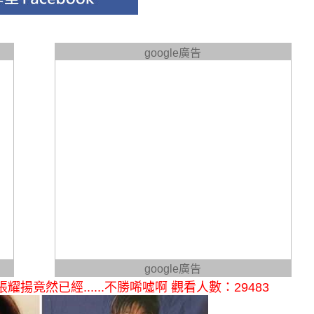
google廣告
google廣告
竟然已經......不勝唏噓啊 觀看人數：29483