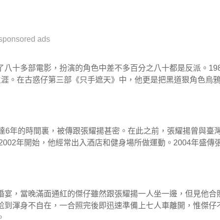
sponsored ads
八十多部電影，扮演的角色中差不多百分之八十都是反派。19
生涯。在古惑仔第三部《只手遮天》中，他更是把黑道狠角色烏
達6年的時間裏，被傳跟張耀揚甚密。在此之前，張耀揚曾與臺
2002年開始，他經常出入酒店和健身場所做運動。2004年盛傳
婚宴，當晚滿面通紅的傑仔雖然跟張耀揚一人坐一邊，但見他合
尬到渾身不自在，一合照完後即迅速準備上七人車離開，惟傑仔
。