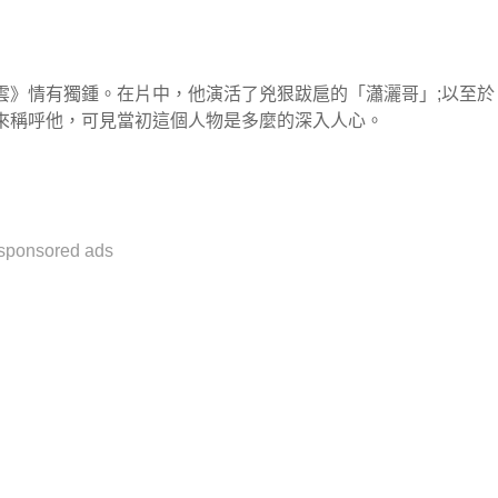
雲》情有獨鍾。在片中，他演活了兇狠跋扈的「瀟灑哥」;以至於
來稱呼他，可見當初這個人物是多麼的深入人心。
sponsored ads