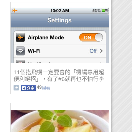
11個搭飛機一定要會的「機場專用超
便利絕招」，有了#6就再也不怕行李
不見了！
49
觀看