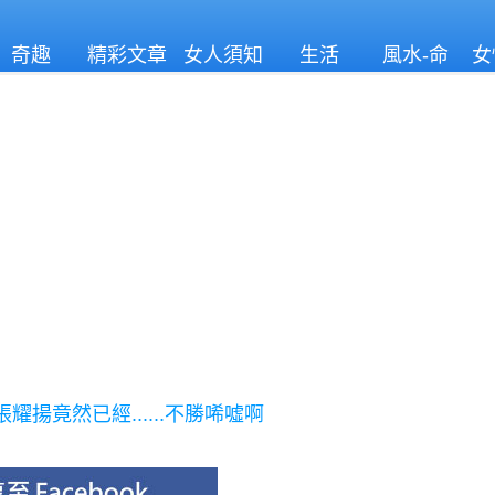
奇趣
精彩文章
女人須知
生活
風水-命
女
理
揚竟然已經......不勝唏噓啊