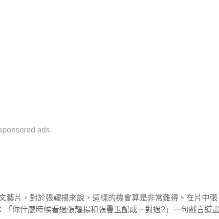
sponsored ads
部文藝片，對於張耀揚來說，這樣的機會算是非常難得。在片中張
：「你什麼時候看過張耀揚和張曼玉配成一對過?」一句戲言道