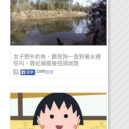
女子野外釣魚，聽見狗一直對著水裡
狂叫，靠近細看後扭頭就跑
3388
觀看