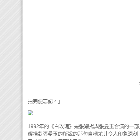
拍完便忘記。」
1992年的《白玫瑰》是張耀揚與張曼玉合演的一
耀揚對張曼玉的所說的那句自嘲尤其令人印象深刻