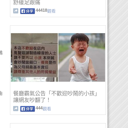
舒緩足跟痛
44418
觀看
鴉
餐廳霸氣公告「不歡迎吵鬧的小孩」
由
讓網友吵翻了！
444
觀看