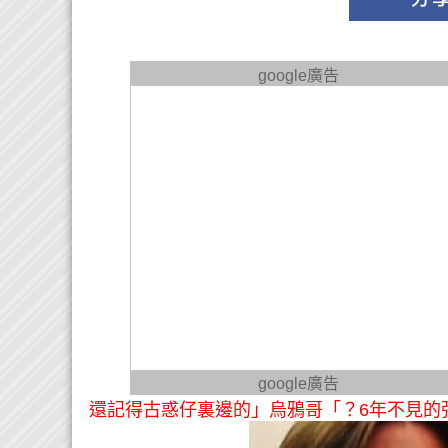
google廣告
google廣告
還記得古惑仔裏邊的」烏鴉哥「？6年不見的張耀揚