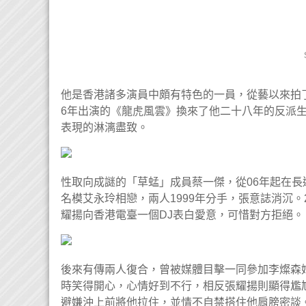
他是香港諸多演員中頗有特色的一員，從藝以來拍了
6年出演的《龍虎風雲》換來了他二十八年的反派
表現的淋漓盡致。
性取向成謎的「草蜢」成員蔡一傑，從06年起在長
名模艾永玲相戀，兩人1999年分手，張意誌消沉。
耀揚向香港電臺一個DJ表白愛意，可惜對方拒絕。
後來有傳兩人復合，曾被媒體目擊一同參加李燦森
時笑得開心，心情好到不行，相反張耀揚則顯得尷
避嫌沖上前將他拉住，並情不自禁搭住他肩膀密談