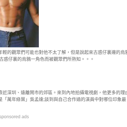
年輕的觀眾們可能也對他不太了解，但是說起來古惑仔裏邊的烏
演古惑仔裏的烏鴉一角色而被觀眾們所熟知。。。
靠近深圳、遠離鬧市的郊區。來到內地拍攝電視劇，他更多的理
是「萬年綠葉」吳孟達;談到與自己合作過的演員中對哪位印象最
sponsored ads