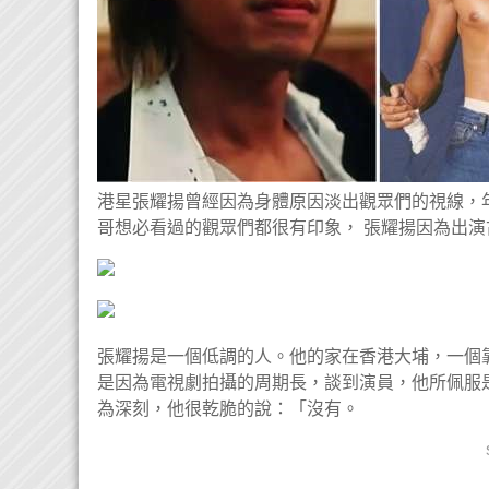
港星張耀揚曾經因為身體原因淡出觀眾們的視線，
哥想必看過的觀眾們都很有印象， 張耀揚因為出
張耀揚是一個低調的人。他的家在香港大埔，一個
是因為電視劇拍攝的周期長，談到演員，他所佩服
為深刻，他很乾脆的說：「沒有。