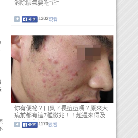
消除脹氣要吃“它”
1302
觀看
8
鴉
灣
張
你有便祕？口臭？長痘痘嗎？原來大
病前都有這7種徵兆！！趁還來得及
照
前，教你排毒一下！
1170
觀看
不