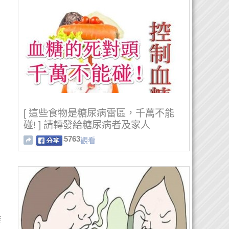
[ 這些食物是糖尿病雷區，千萬不能
碰! ] 請轉發給糖尿病者及家人
5763
觀看
盡