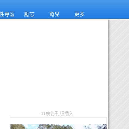
性專區
勵志
育兒
更多
01廣告刊版插入