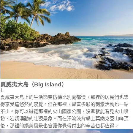
夏威夷大島（Big Island）
1
夏威夷大島上的生活節奏彷彿比別處都慢，那裡的居民們也樂
得享受這悠然的感覺。但在那裡，豐富多彩的刺激活動也一點
不少。你可以遊覽那裡的火山國家公園，沒準就能看見火山噴
發、岩漿湧動的壯觀景象。而在汗流浹背攀上莫納克亞山峰頂
後，那裡的絕美風景也會讓你覺得付出的辛苦也都值得。