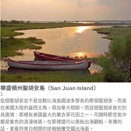
華盛頓州聖胡安島（San Juan Island）
1
這個聖胡安並不是加勒比海島國波多黎各的那個聖胡安，而是
在美國大陸的最西北角，與加拿大相鄰。而這個聖胡安島也別
具風情：那裡有美國最大的薰衣草花田之一，花開時節空氣中
都是紫色的浪漫味道。在那裡還可以乘船出海觀鯨，幸運的
話，會看到黑白相間的逆戟鯨騰空躍出海面。