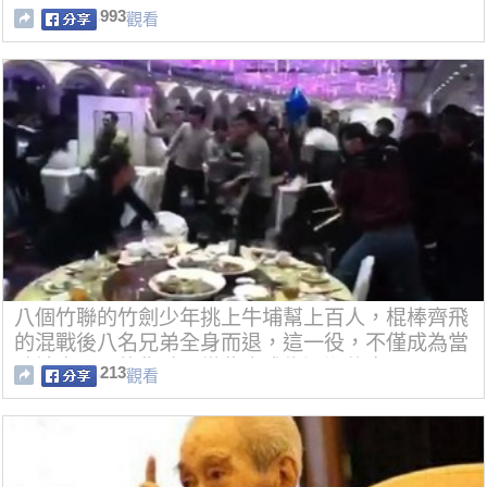
993
觀看
八個竹聯的竹劍少年挑上牛埔幫上百人，棍棒齊飛
的混戰後八名兄弟全身而退，這一役，不僅成為當
時社會矚目的焦點，從此也成為江湖傳奇。」
213
觀看