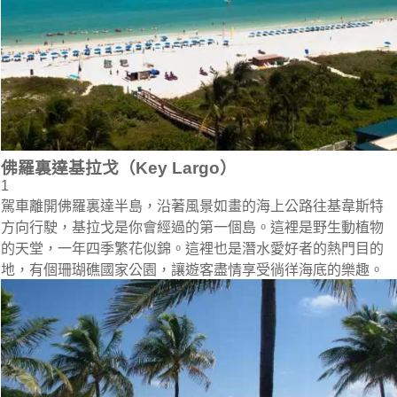
佛羅裏達基拉戈（Key Largo）
1
駕車離開佛羅裏達半島，沿著風景如畫的海上公路往基韋斯特
方向行駛，基拉戈是你會經過的第一個島。這裡是野生動植物
的天堂，一年四季繁花似錦。這裡也是潛水愛好者的熱門目的
地，有個珊瑚礁國家公園，讓遊客盡情享受徜徉海底的樂趣。