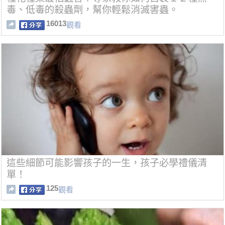
毒、低毒的殺蟲劑，幫你輕鬆消滅害蟲。
16013
觀看
這些細節可能影響孩子的一生，孩子必學禮儀清
單！
125
觀看