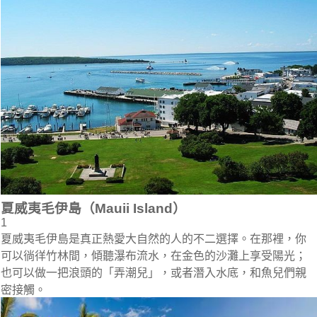
夏威夷毛伊島（Mauii Island）
1
夏威夷毛伊島是真正熱愛大自然的人的不二選擇。在那裡，你
可以徜徉竹林間，傾聽瀑布流水，在金色的沙灘上享受陽光；
也可以做一把浪頭的「弄潮兒」，或者潛入水底，和魚兒們親
密接觸。