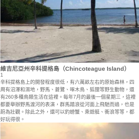
維吉尼亞州辛科提格島（Chincoteague Island）
1
辛科提格島上的開發程度很低，有六萬畝左右的原始森林，四
周有沼澤和濕地，野馬、蒼鷺、啄木鳥、狐狸等野生動物，還
有260多種鳥類生活在這裡。每年7月的最後一個星期三，這裡
都要舉辦野馬渡河的表演，群馬踏浪從河面上飛馳而過，也是
蔚為壯觀。除此之外，還可以釣螃蟹、乘遊艇、衝浪等等，都
好玩得很。