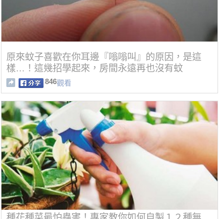
原來蚊子喜歡在你耳邊『嗡嗡叫』的原因，是這
樣…！這幾招學起來，房間永遠再也沒有蚊
子！。。。
846
觀看
種花種菜最怕蟲害！專家教你如何自製１２種無