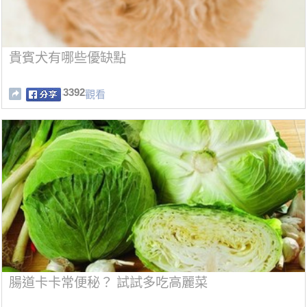
貴賓犬有哪些優缺點
3392
觀看
腸道卡卡常便秘？ 試試多吃高麗菜