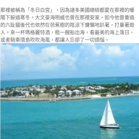
那裡被稱為「冬日白宮」，因為諸多美國總統都愛在那裡的暖
陽下躲過寒冬。大文豪海明威也曾在那裡安家，如今他曾養過
的六趾貓後代也依然在芭蕉樹的陰涼下慵懶地趴著，打量著遊
人。來一杯瑪格麗特酒，租一艘船出海，看最美的海上落日，
或者騎車環島吹吹海風，都讓人忘卻了一切煩惱。