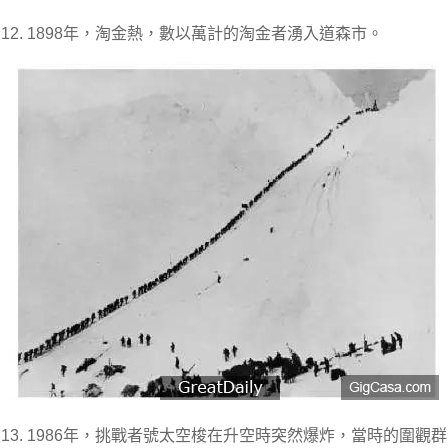
12. 1898年，淘金熱，數以萬計的淘金者湧入道森市。
13. 1986年，挑戰者號太空梭在升空時突然爆炸，當時的圍觀群