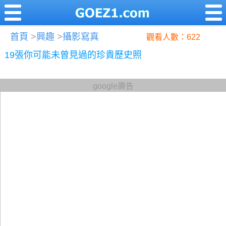
首頁
>
興趣
>
攝影寫真
觀看人數：622
19張你可能未曾見過的珍貴歷史照
google廣告