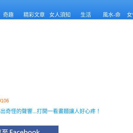
奇趣
精彩文章
女人須知
生活
風水-命
女
理
106
奇怪的聲響...打開一看畫麵讓人好心疼！