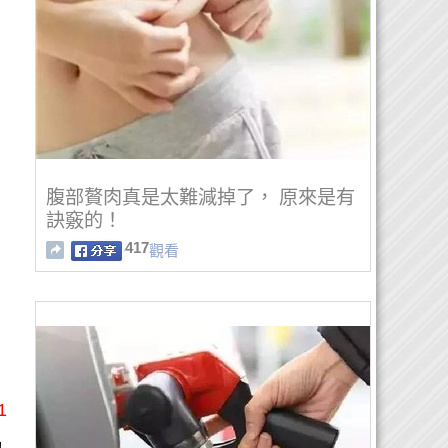
腹部贅肉真是太難減掉了， 原來是有
訣竅的！
417
觀看
1