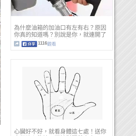
為什麼油箱的加油口有左有右？原因
你真的知道嗎？別說是你，就連開了
多年車的老司機都不知道...！！
1116
觀看
心臟好不好，就看身體這七處！送你