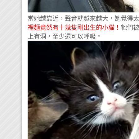
當她越靠近，聲音就越來越大，她覺得
裡麵竟然有十幾隻剛出生的小貓！
牠們
上有洞，至少還可以呼吸。