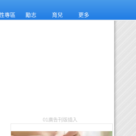
性專區
勵志
育兒
更多
01廣告刊版插入