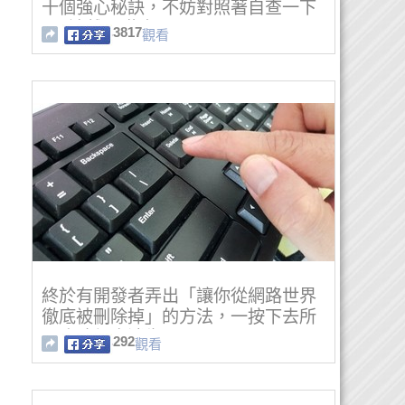
十個強心秘訣，不妨對照著自查一下
吧~遠離心臟病！
3817
觀看
終於有開發者弄出「讓你從網路世界
徹底被刪除掉」的方法，一按下去所
以痕跡都會消失！
292
觀看