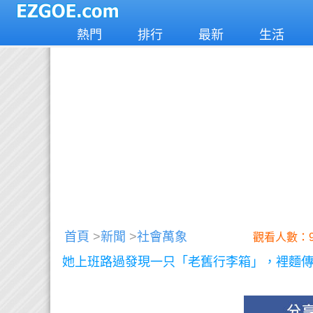
熱門
排行
最新
生活
首頁
>
新聞
>
社會萬象
觀看人數：9
她上班路過發現一只「老舊行李箱」，裡麵傳出