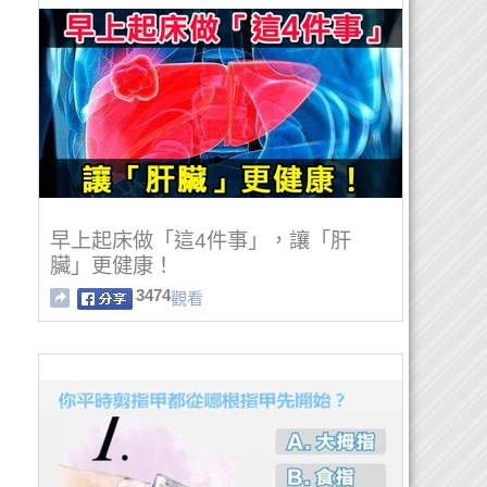
早上起床做「這4件事」，讓「肝
臟」更健康！
3474
觀看