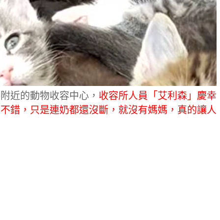
到附近的動物收容中心，
收容所人員「艾利森」慶幸
算不錯，只是連奶都還沒斷，就沒有媽媽，真的讓人