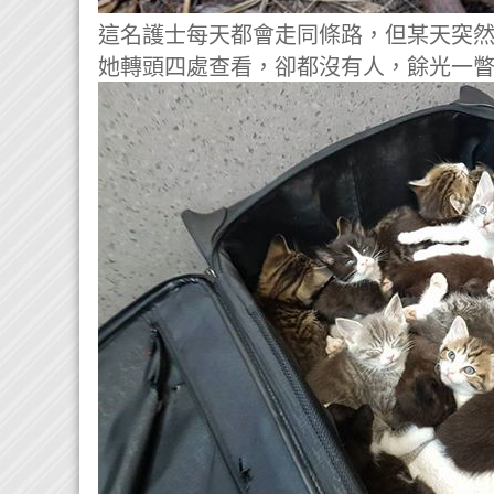
這名護士每天都會走同條路，但某天突
她轉頭四處查看，卻都沒有人，餘光一瞥，