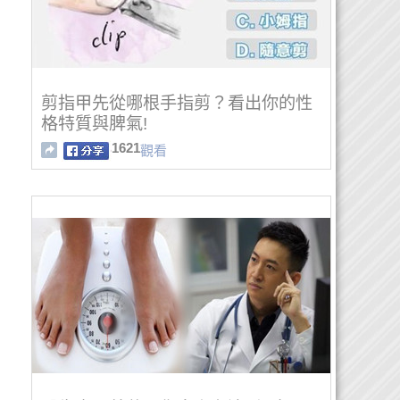
剪指甲先從哪根手指剪？看出你的性
格特質與脾氣!
1621
觀看