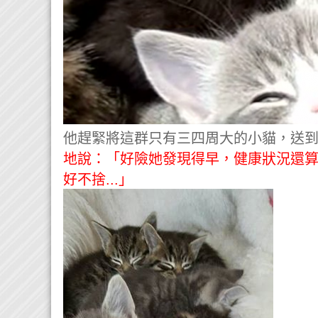
他趕緊將這群只有三四周大的小貓，送
地說：「好險她發現得早，健康狀況還
好不捨...」