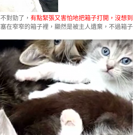
太不對勁了，
有點緊張又害怕地把箱子打開，沒想到
被塞在窄窄的箱子裡，顯然是被主人遺棄，不過箱子