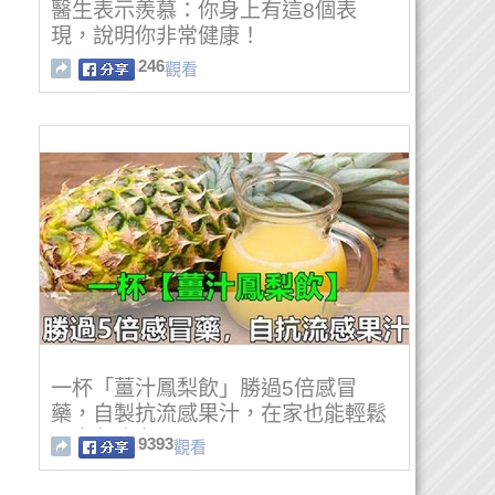
醫生表示羨慕：你身上有這8個表
現，說明你非常健康！
246
觀看
一杯「薑汁鳳梨飲」勝過5倍感冒
藥，自製抗流感果汁，在家也能輕鬆
喝出免疫力！
9393
觀看