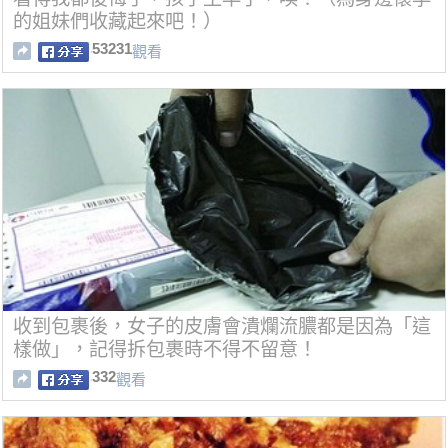
的姐妹們收藏起來吧！）
53231
觀看
收到包裹後，女子的皮膚會潰爛流膿都是因為「這
樣做」，記得拆包裹時不得不留意！
332
觀看