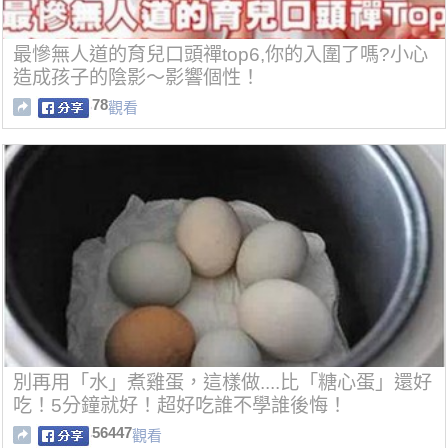
最慘無人道的育兒口頭禪top6,你的入圍了嗎?小心
造成孩子的陰影～影響個性！
78
觀看
別再用「水」煮雞蛋，這樣做....比「糖心蛋」還好
吃！5分鐘就好！超好吃誰不學誰後悔！
56447
觀看