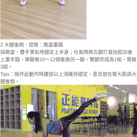
2 大腿後側、提臀：跪姿畫圓
採跪姿、雙手掌貼地穩定上半身；吐氣時將左腳打直抬起向後
上畫半圓，單腳做10～12個後換另一腳，雙腳完成為1組，需做
3組。
Tips：
操作此動作時腰部以上須維持穩定，意念放在臀大肌與大
腿後側。