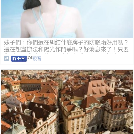
妹子們，你們還在糾結什麼牌子的防曬霜好用嗎？
還在想盡辦法和陽光作鬥爭嗎？好消息來了！只要
做到以下幾點，就可以盡情享受陽光而不怕被曬黑
74
觀看
了