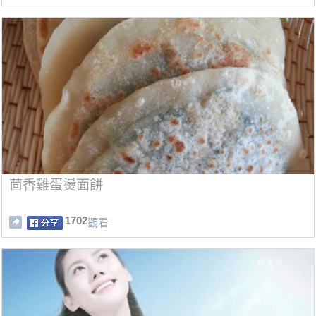
茴香雞蛋燙面餅
1702
觀看