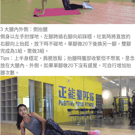
3 大腿內外側：側抬腿
側身以左手肘撐地，左腳跨過右腳向前踩穩，吐氣時將直放的
右腳向上抬起，放下時不碰地。單腳做20下後換另一腳，雙腳
完成為1組，需做3組。
Tips：
上半身穩定，肩膀放鬆；抬腿時腹部收緊但不憋氣，意念
放在大腿內、外側。如果單腳做20下沒有感覺，可自行增加抬
腿次數。