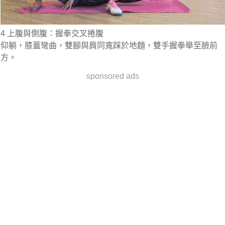
4 上腹與側腹：握拳交叉捲腹
仰躺，膝蓋彎曲，雙腳與肩同寬踩於地麵，雙手握拳舉至臉前
方。
sponsored ads