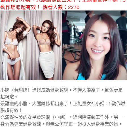
最難瘦的小腹、大腿線條都出來了！正能量女神小嫻：5
動作燃脂超有效！ 觀看人數：2270
小嫻（黃瑜嫻）進修成為健身教練，不僅人變瘦了，氣色更是
超粉嫩。
最難瘦的小腹、大腿線條都出來了！正能量女神小嫻：5動作燃
脂超有效！
充滿野性美的女星黃瑜嫻（小嫻），近期除演藝工作外，另一
身分為專業健身教練，與老公何守正一起投入健身事業的她，