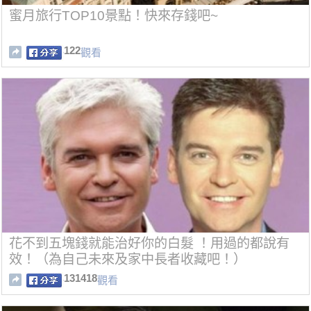
蜜月旅行TOP10景點！快來存錢吧~
122
觀看
花不到五塊錢就能治好你的白髮 ！用過的都說有
效！（為自己未來及家中長者收藏吧！）
131418
觀看