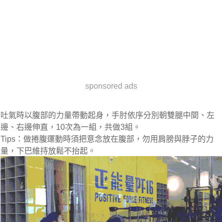
sponsored ads
吐氣時以腹部的力量帶動起身，手肘依序分別朝雙腿中間、左
邊、右邊伸直，10次為一組，共做3組。
Tips：做捲腹運動時須把意念放在腹部，勿用肩膀與脖子的力
量，下巴維持放鬆不抬起。