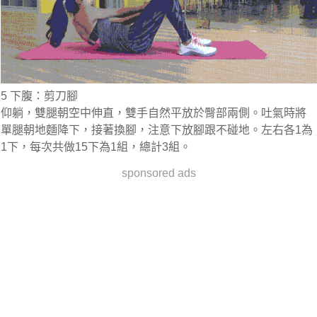
5 下腹：剪刀腳
仰躺，雙腿朝空中伸直，雙手自然平放於臀部兩側。吐氣時將
單腿朝地麵降下，接著換腳，注意下放腳跟不碰地。左右各1為
1下，每次共做15下為1組，總計3組。
sponsored ads