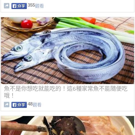
355
觀看
魚不是你想吃就能吃的！這6種家常魚不能隨便吃
哦！
48
觀看