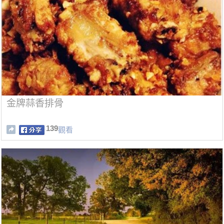
金牌蒜香排骨
139
觀看