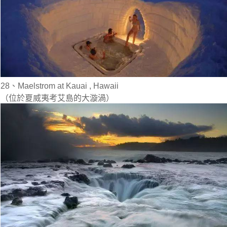
28、Maelstrom at Kauai , Hawaii
（位於夏威夷考艾島的大漩渦）