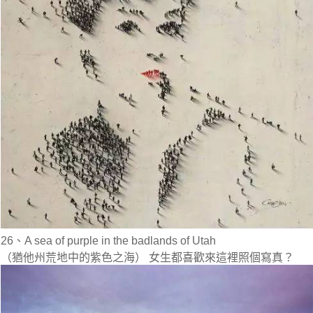
26、A sea of purple in the badlands of Utah
（猶他州荒地中的紫色之海） 女生都喜歡來這裡照個寫真？