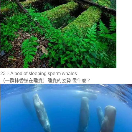
23、A pod of sleeping sperm whales
（一群抹香鯨在睡覺）睡覺的姿勢 像什麼？