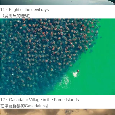
11、Flight of the devil rays
（魔鬼魚的遷徙）
12、Gásadalur Village in the Faroe Islands
在法羅群島的Gásadalur村