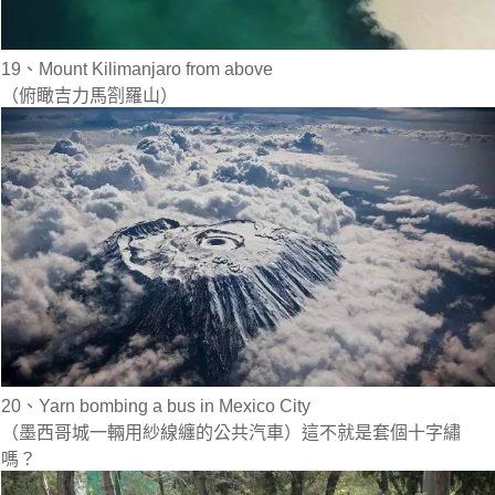
19、Mount Kilimanjaro from above
（俯瞰吉力馬劄羅山）
20、Yarn bombing a bus in Mexico City
（墨西哥城一輛用紗線纏的公共汽車）這不就是套個十字繡
嗎？