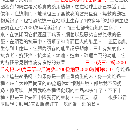
國獨有的既古老又珍貴的藥用植物，它在地球上都已存活了上
億年，在這期間，地球經歷了無數次的滄桑巨變，無數的動植
物滅絕了，包括恐龍這一在地球上生存了1億多年的地球霸主也
最終在距今7000萬年前滅絕了，而三七卻奇蹟般的生存了下
來，在這期間它們經歷了病毒、細菌以及惡劣自然氣候的侵
襲，在頑強的抗爭中，積聚了神奇而巨大的能量。     正因為能
生存到上億年，它體內積存的能量超乎想像，三七有抗氧化、
抗衰老、抗腫瘤、抗炎症、鎮痛、造血、疏通血管的功能，它
對各種常見慢性病有良好的效果。     
三：6克三七粉=200
斤枸杞=20克蟲草=2斤海參=700粒納豆=800粒輔酶Q10
   你吃過
以上這些產品嗎？如果你是一個注重養生的人，你一定吃過一
種。來自大連西崗區的89歲退休幹部劉升說，都說我不像奶
奶，像阿姨，其實我吃各種保健類的產品20多年了，不下十
種，但是三七是咱中國獨有的藥材，一樣頂十樣！     很多患者
反映說：服用3天胃腸病好了！吃的香、睡的著。