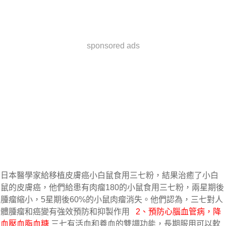
sponsored ads
日本醫學家給移植皮膚癌小白鼠食用三七粉，結果治癒了小白
鼠的皮膚癌，他們給患有肉瘤180的小鼠食用三七粉，兩星期後
腫瘤縮小，5星期後60%的小鼠肉瘤消失。他們認為，三七對人
體腫瘤和癌變有強效預防和抑製作用   
2、預防心腦血管病，降
血壓血脂血糖
 三七有活血和養血的雙調功能，長期服用可以軟