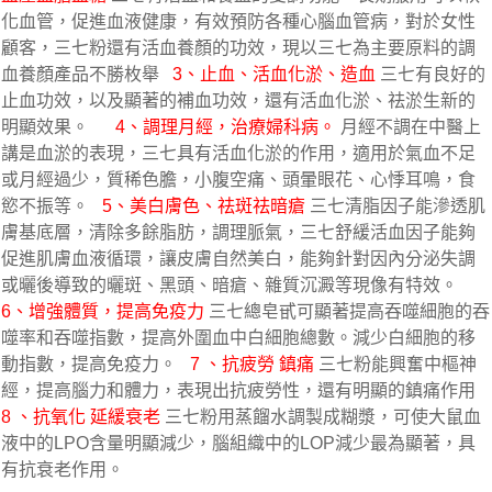
化血管，促進血液健康，有效預防各種心腦血管病，對於女性
顧客，三七粉還有活血養顏的功效，現以三七為主要原料的調
血養顏產品不勝枚舉   
3、止血、活血化淤、造血
 三七有良好的
止血功效，以及顯著的補血功效，還有活血化淤、祛淤生新的
明顯效果。      
4、調理月經，治療婦科病。
 月經不調在中醫上
講是血淤的表現，三七具有活血化淤的作用，適用於氣血不足
或月經過少，質稀色膽，小腹空痛、頭暈眼花、心悸耳鳴，食
慾不振等。   
5、美白膚色、祛斑祛暗瘡
 三七清脂因子能滲透肌
膚基底層，清除多餘脂肪，調理脈氣，三七舒緩活血因子能夠
促進肌膚血液循環，讓皮膚自然美白，能夠針對因內分泌失調
或曬後導致的曬斑、黑頭、暗瘡、雜質沉澱等現像有特效。   
6、增強體質，提高免疫力
 三七總皂甙可顯著提高吞噬細胞的吞
噬率和吞噬指數，提高外圍血中白細胞總數。減少白細胞的移
動指數，提高免疫力。   
7 、抗疲勞 鎮痛
 三七粉能興奮中樞神
經，提高腦力和體力，表現出抗疲勞性，還有明顯的鎮痛作用   
8 、抗氧化 延緩衰老
 三七粉用蒸餾水調製成糊漿，可使大鼠血
液中的LPO含量明顯減少，腦組織中的LOP減少最為顯著，具
有抗衰老作用。