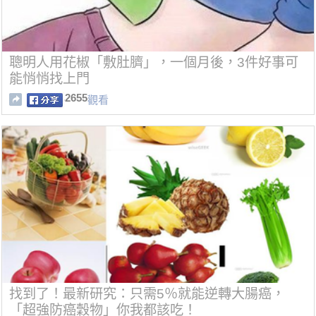
聰明人用花椒「敷肚臍」，一個月後，3件好事可
能悄悄找上門
2655
觀看
找到了！最新研究：只需5％就能逆轉大腸癌，
「超強防癌穀物」你我都該吃！