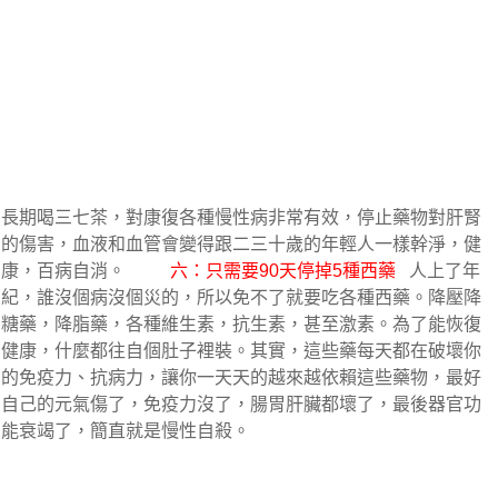
長期喝三七茶，對康復各種慢性病非常有效，停止藥物對肝腎
的傷害，血液和血管會變得跟二三十歲的年輕人一樣幹淨，健
康，百病自消。          
六：只需要90天停掉5種西藥
   人上了年
紀，誰沒個病沒個災的，所以免不了就要吃各種西藥。降壓降
糖藥，降脂藥，各種維生素，抗生素，甚至激素。為了能恢復
健康，什麼都往自個肚子裡裝。其實，這些藥每天都在破壞你
的免疫力、抗病力，讓你一天天的越來越依賴這些藥物，最好
自己的元氣傷了，免疫力沒了，腸胃肝臟都壞了，最後器官功
能衰竭了，簡直就是慢性自殺。