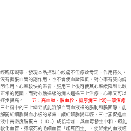
經臨床觀察，發現本品控製心絞痛不但療效肯定，作用持久，
沒有擴張血管的副作用，也不會使血壓降低，對心率有雙向調
節作用。心率較快的患者，服用三七後可使其心率緩降到比較
正常的範圍，而對心動過緩的病人通過三七治療，心率又可以
逐步提高。       
五：高血壓、腦血栓、糖尿病三七粉一藥痊癒
三七粉中的三七總皂甙能溶解血管血液裡的脂肪和膽固醇，能
解開紅細胞與血小板的聚集，讓紅細胞變年輕，三七素促進血
液中高密度脂蛋白（HDL）成倍增加，與血毒發生中和，還能
軟化血管，讓壞死的毛細血管「起死回生」，使​​鮮嫩的血液輕