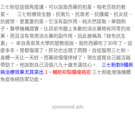
三七粉從這個角度講，可以說是西藥的剋星，咱老百姓的救
星。      三七粉療效全麵，抗氧化、抗衰老、抗腫瘤、抗炎症、
抗疲勞，更重要的是，它沒有副作用，純天然提取。舉個例
子，醫學機構證實，比目前市麵上多數的消炎藥物有同等的效
果，而且沒有常用消炎藥的副作用，因此被稱為「綠色抗生
素」。 來自青島某大學的楚教授說，我吃西藥吃了30年了，這
麼多年，胃都傷壞了，肝功也出現了問題，自從服用三七粉，
身體一天比一天好，西藥就慢慢停掉了，現在感覺自己越活越
帶勁了，他說對自己活個八九十歲充滿信心。 
三七粉對8種疾
病治療效果尤其突出
1、輔助抑製腫瘤癌症
 三七粉能增強機體
免疫係統防禦功能。
sponsored ads