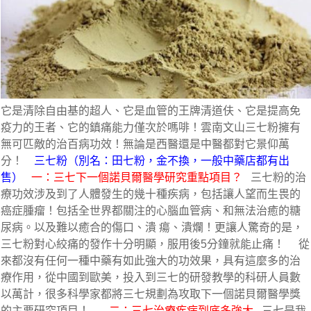
它是清除自由基的超人、它是血管的王牌清道伕、它是提高免
疫力的王者、它的鎮痛能力僅次於嗎啡！雲南文山三七粉擁有
無可匹敵的治百病功效！無論是西醫還是中醫都對它景仰萬
分！    
三七粉（別名：田七粉，金不換，一般中藥店都有出
售）
一：三七下一個諾貝爾醫學研究重點項目？
   三七粉的治
療功效涉及到了人體發生的幾十種疾病，包括讓人望而生畏的
癌症腫瘤！包括全世界都關注的心腦血管病、和無法治癒的糖
尿病。以及難以癒合的傷口、潰 瘍、潰爛！更讓人驚奇的是，
三七粉對心絞痛的發作十分明顯，服用後5分鐘就能止痛！     從
來都沒有任何一種中藥有如此強大的功效果，具有這麼多的治
療作用，從中國到歐美，投入到三七的研發教學的科研人員數
以萬計，很多科學家都將三七規劃為攻取下一個諾貝爾醫學獎
的主要研究項目！       
二：三七治療疾病到底多強大
   三七是我