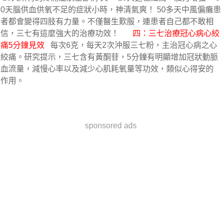
0天腦供血供氧不足的症狀小時，神清氣爽！ 50多天中風偏癱患
者都會變得四肢有力量。不僅醫生歎服，連患者自己都不敢相
信，三七有這麼強大的治療功效！       
四：三七治療冠心病心絞
痛5分鐘見效
   每次6克，每天2次沖服三七粉，主治冠心病之心
絞痛。研究提示，三七含有黃酮苷，5分鐘有明顯增加冠狀動脈
血流量，減慢心率以及減少心肌耗氧量等功效，類似心得安的
作用。
sponsored ads