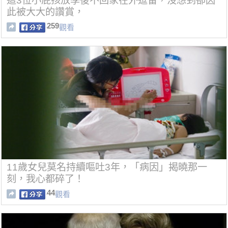
這3位小屁孩放學後不回家在外逗留，沒想到卻因
此被大大的讚賞，
259
觀看
11歲女兒莫名持續嘔吐3年，「病因」揭曉那一
刻，我心都碎了！
44
觀看