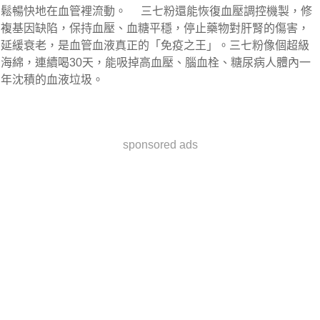
鬆暢快地在血管裡流動。     三七粉還能恢復血壓調控機製，修
複基因缺陷，保持血壓、血糖平穩，停止藥物對肝腎的傷害，
延緩衰老，是血管血液真正的「免疫之王」。三七粉像個超級
海綿，連續喝30天，能吸掉高血壓、腦血栓、糖尿病人體內一
年沈積的血液垃圾。
sponsored ads