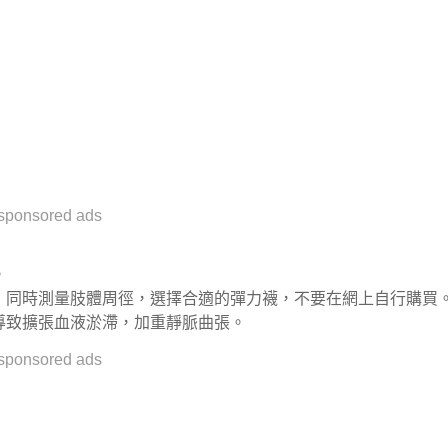
sponsored ads
。
，同時測量肢體周徑，選擇合適的彈力襪，不要在網上自行購買
導致擴張血液淤滯，加重靜脈曲張。
sponsored ads