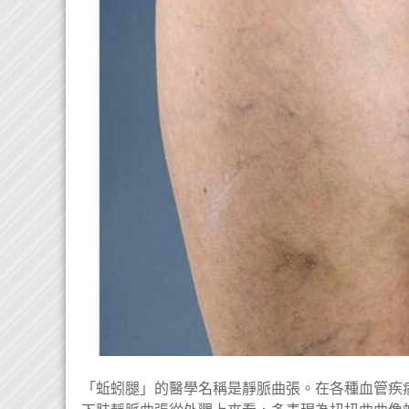
「蚯蚓腿」的醫學名稱是靜脈曲張。在各種血管疾