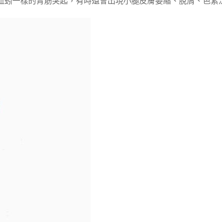
蚯蚓一樣的青筋突起，有時還會出現小腿皮膚萎縮、脫屑、色素