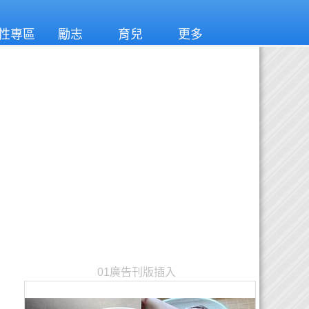
性專區
勵志
育兒
更多
01廣告刊版插入