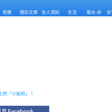
奇趣
精彩文章
女人須知
生活
風水-命
女
理
上的「小蚯蚓」！