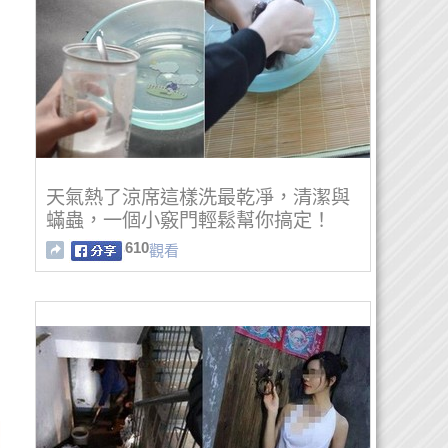
天氣熱了涼席這樣洗最乾凈，清潔與
蟎蟲，一個小竅門輕鬆幫你搞定！
610
觀看