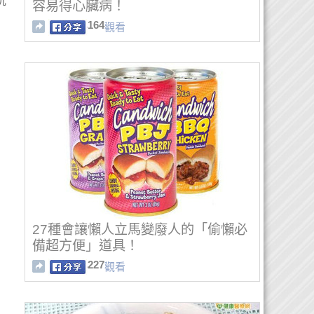
沉
容易得心臟病！
164
觀看
27種會讓懶人立馬變廢人的「偷懶必
備超方便」道具！
227
觀看