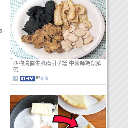
致
四物湯催生肌瘤引爭議 中醫師為您解
密
97
觀看