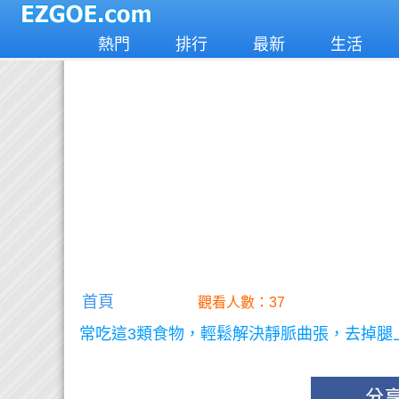
熱門
排行
最新
生活
首頁
觀看人數：37
常吃這3類食物，輕鬆解決靜脈曲張，去掉腿