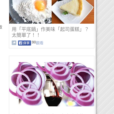
致
用「平底鍋」作美味「起司蛋糕」？
太簡單了！！
90
觀看