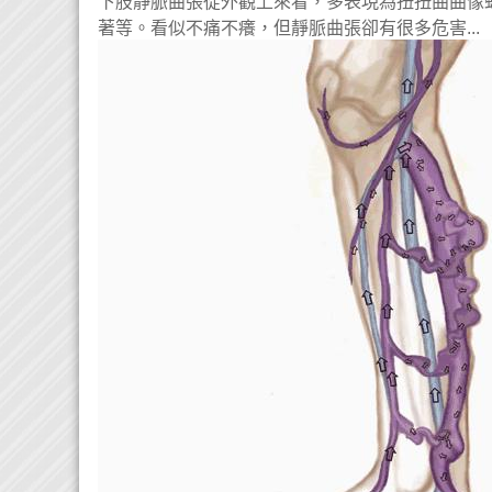
下肢靜脈曲張從外觀上來看，多表現為扭扭曲曲像
著等。看似不痛不癢，但靜脈曲張卻有很多危害...