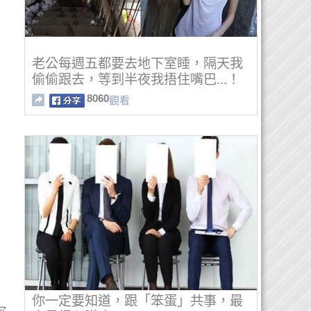
老公每週五都要去地下室睡，隔天我
偷偷跟去，等到半夜我捂住嘴巴...！
8060
觀看
你一定要知道，跟「笨蛋」共事，最