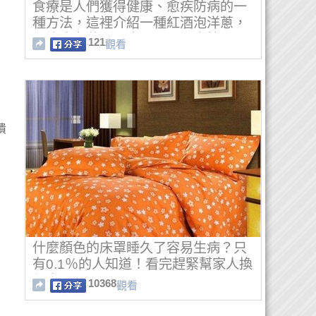
食療是人們獲得健康、愈疾防病的一
種方法，這裡介紹一種紅酒泡洋蔥，
可治療老花眼，也可明目開竅等！
121
觀看
潰
什麼顏色的床罩睡久了容易生病？只
有0.1％的人知道！看完趕緊幫家人換
個床單吧！
10368
觀看