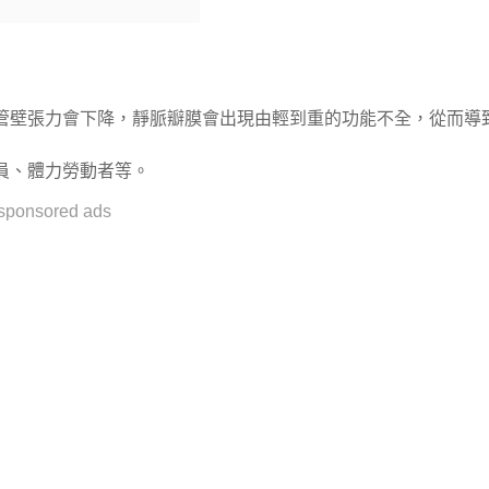
管壁張力會下降，靜脈瓣膜會出現由輕到重的功能不全，從而導
員、體力勞動者等。
sponsored ads