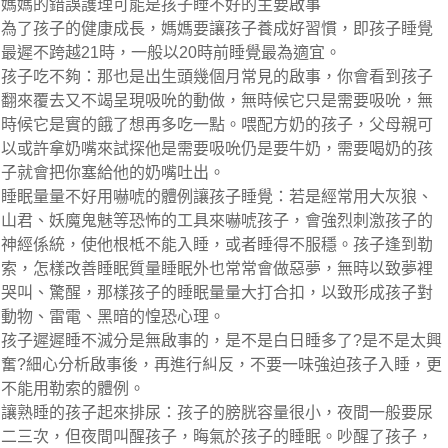
媽媽的錯誤護理可能是孩子睡不好的主要啟事
為了孩子的健康成長，媽媽要讓孩子養成好習慣，即孩子睡覺
最遲不跨越21時，一般以20時前睡覺最為適宜。
孩子吃不夠：那也是出生頭幾個月常見的啟事，你會看到孩子
翻來覆去又不竭呈現吸吮的動做，無時候它只是需要吸吮，無
時候它是實的餓了想再多吃一點。喂配方奶的孩子，父母親可
以或許拿奶嘴來試探他是需要吸吮仍是要牛奶，需要喝奶的孩
子就會把你塞給他的奶嘴吐出。
睡眠量量不好用嚇唬的體例讓孩子睡覺：若是經常用大灰狼、
山君、妖魔鬼魅等恐怖的工具來嚇唬孩子，會強烈刺激孩子的
神經係統，使他根柢不能入睡，或者睡得不服穩。孩子逢到勒
索，怎樣改善睡眠質量睡眠外也常常會做惡夢，無時以致夢裡
哭叫、驚醒，那樣孩子的睡眠量量大打合扣，以致形成孩子對
動物、雷電、黑暗的惶恐心理。
孩子遲遲睡不滅分是無啟事的，是不是白日睡多了?是不是太興
奮?細心分析啟事後，再進行糾反，不要一味強迫孩子入睡，更
不能用勒索的體例。
讓熟睡的孩子起來排尿：孩子的膀胱容量很小，夜間一般要尿
二三次，但夜間叫醒孩子，晦氣於孩子的睡眠。吵醒了孩子，