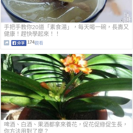
手把手教你20道「素食湯」，每天喝一碗，長壽又
健康！趕快學起來！！
174
觀看
啤酒、白酒、果酒都拿來養花，促花促綠促生長，
你方法用對了麼？