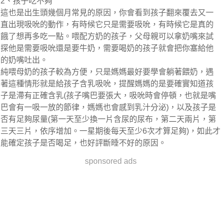
2、孩子吃不夠
這也是出生頭幾個月常見的原因，你會看到孩子翻來覆去又一
直出現吸吮的動作，有時候它只是需要吸吮，有時候它是真的
餓了想再多吃一點。喂配方奶的孩子，父母親可以拿奶嘴來試
探他是需要吸吮還是要牛奶，需要喝奶的孩子就會把你塞給他
的奶嘴吐出。
純喂母奶的孩子較為方便，只是媽媽最好要學會躺著餵奶，遇
著這種情形就是給孩子含乳吸吮，提醒媽媽的是要確實知道孩
子是滯有正確含乳(孩子嘴巴要張大，吸吮時會停頓，也就是嘴
巴會有一吸一放的節律，媽媽也會感到乳汁分泌)，以及孩子是
否有足夠尿量(第一天至少換一片含尿的尿布，第二天兩片，第
三天三片，依序增加。一星期後每天至少6次才算足夠)，如此才
能確定孩子是否喝足，也好評斷睡不好的原因。
sponsored ads