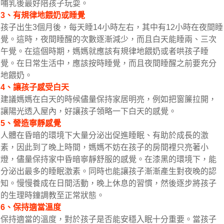
哺乳後最好陪孩子玩耍。
3、有規律地餵奶或睡覺
孩子出生3個月後，每天睡14小時左右，其中有12小時在夜間睡
覺。這時，夜間睡醒的次數逐漸減少，而且白天能睡兩、三次
午覺。在這個時期，媽媽就應該有規律地餵奶或者哄孩子睡
覺。在日常生活中，應該按時睡覺，而且夜間睡醒之前要充分
地餵奶。
4、讓孩子感受白天
建議媽媽在白天的時候儘量保持家居明亮，例如把窗簾拉開，
讓陽光透入屋內，好讓孩子領略一下白天的感覺。
5、營造寧靜感覺
人體在昏暗的環境下大量分泌出促進睡眠、有助於成長的激
素，因此到了晚上時間，媽媽不妨在孩子的房間裡只亮著小
燈，儘量保持家中昏暗寧靜舒服的感覺。在漆黑的環境下，能
分泌出最多的睡眠激素。同時也能讓孩子漸漸產生對夜晚的認
知。慢慢養成在日間活動，晚上休息的習慣，然後逐步將孩子
的生理時鐘調教至正常狀態。
6、保持適當溫度
保持適當的溫度，對於孩子是否能安穩入眠十分重要。當孩子