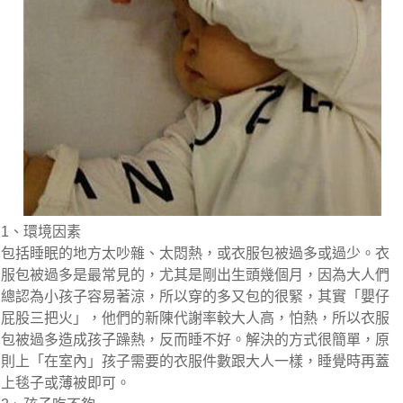
1、環境因素
包括睡眠的地方太吵雜、太悶熱，或衣服包被過多或過少。衣
服包被過多是最常見的，尤其是剛出生頭幾個月，因為大人們
總認為小孩子容易著涼，所以穿的多又包的很緊，其實「嬰仔
屁股三把火」，他們的新陳代謝率較大人高，怕熱，所以衣服
包被過多造成孩子躁熱，反而睡不好。解決的方式很簡單，原
則上「在室內」孩子需要的衣服件數跟大人一樣，睡覺時再蓋
上毯子或薄被即可。