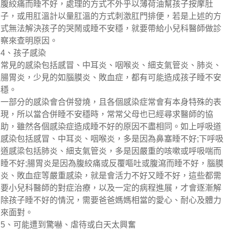
腹絞痛而睡不好，處理的方式不外乎以薄荷油幫孩子按摩肚
子，或用肛溫計以量肛溫的方式刺激肛門排便，若是上述的方
式無法解決孩子的哭鬧或睡不安穩，就要帶給小兒科醫師做診
察來查明原因。
4、孩子感染
常見的感染包括感冒、中耳炎、咽喉炎、細支氣管炎、肺炎、
腸胃炎，少見的如腦膜炎、敗血症，都有可能造成孩子睡不安
穩。
一部分的感染會合併發燒，且各個感染症常會有本身特殊的表
現，所以當合併睡不安穩時，常常父母也已經尋求醫師的協
助，雖然各個感染症造成睡不好的原因不盡相同。如上呼吸道
感染包括感冒、中耳炎、咽喉炎，多是因為鼻塞睡不好;下呼吸
道感梁包括肺炎、細支氣管炎，多是因嚴重的咳嗽或呼吸喘而
睡不好;腸胃炎是因為腹絞痛或反覆嘔吐或腹瀉而睡不好，腦膜
炎、敗血症等嚴重感染，就是會活力不好又睡不好，這些都需
要小兒科醫師的對症治療，以及一定的病程進展，才會逐漸解
除孩子睡不好的情況，需要爸爸媽媽相當的愛心、耐心及體力
來面對。
5、可能遭到驚嚇、虐待或白天太興奮