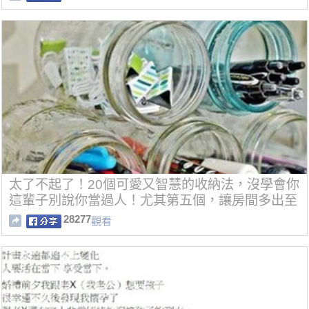
太了不起了！20個可愛又智慧的收納法，沒學會你
這輩子別說你當過人！尤其第五個，讓房間多出至
少10坪了！
28277
觀看