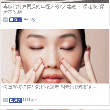
專家給打算買房的年輕人的7大建議 ， 學起來, 保
證不吃虧
3425
觀看
沒事就搓搓這些部位抗衰老 想老得快都好難~
1881
觀看