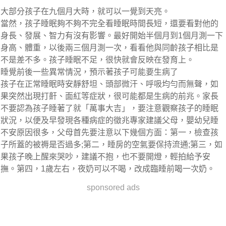
大部分孩子在九個月大時，就可以一覺到天亮。
當然，孩子睡眠夠不夠不完全看睡眠時間長短，還要看對他的
身長、發展、智力有沒有影響。最好開始半個月到1個月測一下
身高、體重，以後兩三個月測一次，看看他與同齡孩子相比是
不是差不多。孩子睡眠不足，很快就會反映在發育上。
睡覺前後一些異常情況，預示著孩子可能要生病了
孩子在正常睡眠時安靜舒坦、頭部微汗、呼吸均勻而無聲，如
果突然出現打鼾、面紅等症狀，很可能都是生病的前兆。家長
不要認為孩子睡著了就「萬事大吉」，要注意觀察孩子的睡眠
狀況，以便及早發現各種病症的徵兆專家建議父母，嬰幼兒睡
不安原因很多，父母首先要注意以下幾個方面：第一，檢查孩
子所蓋的被褥是否過多;第二，睡房的空氣要保持流通;第三，如
果孩子晚上醒來哭吵，建議不抱，也不要開燈，輕拍給予安
撫。第四，1歲左右，夜奶可以不喝，改成臨睡前喝一次奶。
sponsored ads