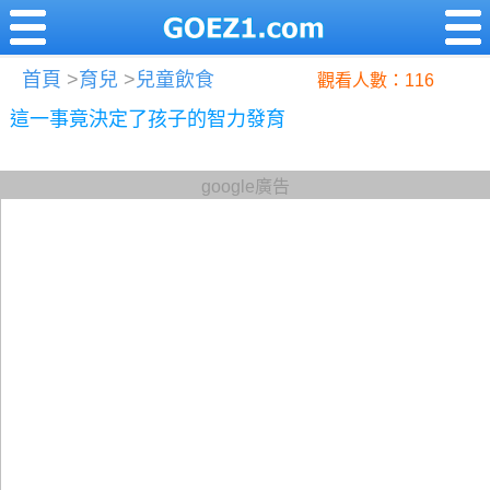
首頁
>
育兒
>
兒童飲食
觀看人數：116
這一事竟決定了孩子的智力發育
google廣告