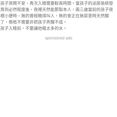
孩子哭鬧不安，再次入睡需要較長時間。當孩子的泌尿係統發
育到必然程度後，夜裡天然能節製本人，兩三歲當前的孩子夜
裡小便時，無的曾經曉得叫人，無的會正在無尿意時天然醒
了，根柢不需要非把孩子弄醒不成。
孩子入睡前，不要讓他喝太多的水。
sponsored ads