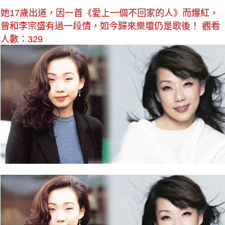
她17歲出道，因一首《愛上一個不回家的人》而爆紅，
曾和李宗盛有過一段情，如今歸來樂壇仍是歌後！ 觀看
人數：329