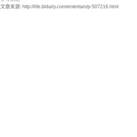
文章來源: http://life.bldaily.com/entertain/p-507216.html