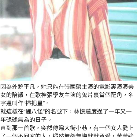
因為外貌平凡，她只能在張國榮主演的電影裏演演美
女的陪襯，在歌神張學友主演的鬼片裏當個配角，名
字還叫作“掃把星”。
就這樣在“醜八怪”的名號下，林憶蓮度過了一年又一
年碌碌無為的日子。
直到那一首歌，突然傳遍大街小巷，有一個女人愛上
了一個不回家的人，縱然無怨無悔默默承受，苦苦強