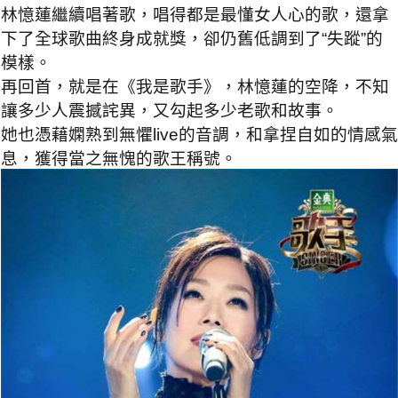
林憶蓮繼續唱著歌，唱得都是最懂女人心的歌，還拿
下了全球歌曲終身成就獎，卻仍舊低調到了“失蹤”的
模樣。
再回首，就是在《我是歌手》，林憶蓮的空降，不知
讓多少人震撼詫異，又勾起多少老歌和故事。
她也憑藉嫻熟到無懼live的音調，和拿捏自如的情感氣
息，獲得當之無愧的歌王稱號。