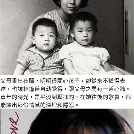
父母晝出夜歸，明明很關心孩子，卻從來不懂得表
達，也讓林憶蓮自幼覺得，跟父母之間有一道心牆。
童年的時光，是平淡到壓抑的，在她往後的歌裏，都
能聽出那份情感的深埋和隱忍。