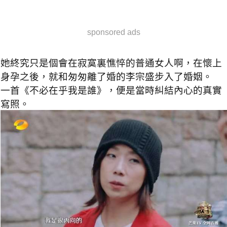
sponsored ads
她終究只是個會在寂寞裏憔悴的普通女人啊，在懷上
身孕之後，就和匆匆離了婚的李宗盛步入了婚姻。
一首《不必在乎我是誰》，便是當時糾結內心的真實
寫照。