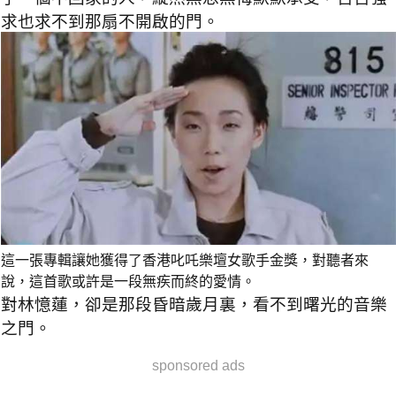
求也求不到那扇不開啟的門。
這一張專輯讓她獲得了香港叱吒樂壇女歌手金獎，對聽者來
說，這首歌或許是一段無疾而終的愛情。
對林憶蓮，卻是那段昏暗歲月裏，看不到曙光的音樂
之門。
sponsored ads