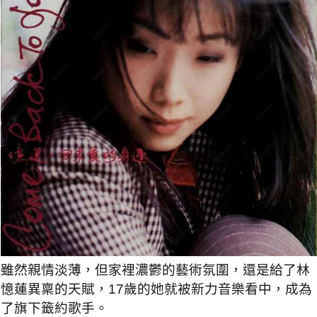
雖然親情淡薄，但家裡濃鬱的藝術氛圍，還是給了林
憶蓮異稟的天賦，17歲的她就被新力音樂看中，成為
了旗下籤約歌手。