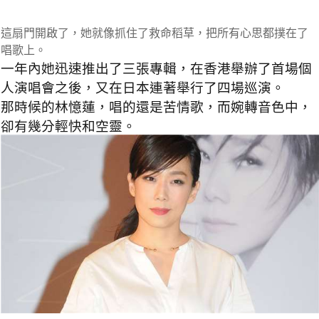
這扇門開啟了，她就像抓住了救命稻草，把所有心思都撲在了
唱歌上。
一年內她迅速推出了三張專輯，在香港舉辦了首場個
人演唱會之後，又在日本連著舉行了四場巡演。
那時候的林憶蓮，唱的還是苦情歌，而婉轉音色中，
卻有幾分輕快和空靈。