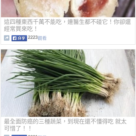
這四種東西千萬不能吃，連醫生都不碰它！你卻還
經常買來吃！
2223
觀看
最全面防癌的三種蔬菜，到現在還不懂得吃 就太
可惜了！！