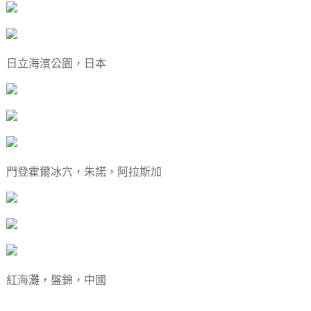
日立海濱公園，日本
門登霍爾冰穴，朱諾，阿拉斯加
紅海灘，盤錦，中國