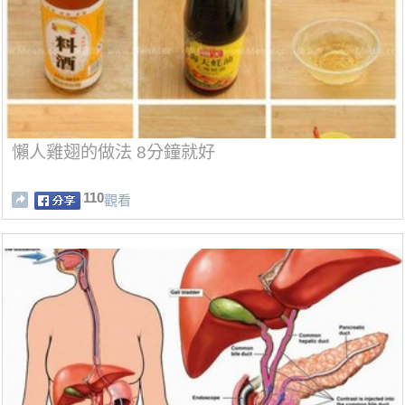
懶人雞翅的做法 8分鐘就好
110
觀看