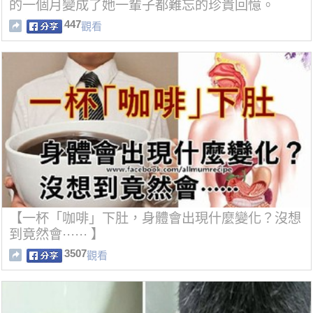
的一個月變成了她一輩子都難忘的珍貴回憶。
447
觀看
【一杯「咖啡」下肚，身體會出現什麼變化？沒想
到竟然會······ 】
3507
觀看