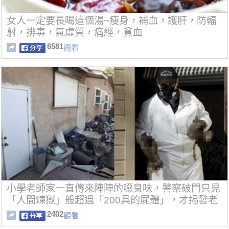
女人一定要長喝這個湯~瘦身，補血，護肝，防輻
射，排毒，氣虛質，痛經，貧血
6581
觀看
小學老師家一直傳來陣陣的噁臭味，警察破門只見
「人間煉獄」般超過「200具的屍體」，才揭發老
師的暗黑真相…
2402
觀看