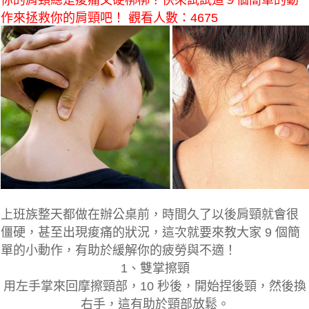
你的肩頸總是痠痛又硬梆梆？快來試試這９個簡單的動
作來拯救你的肩頸吧！ 觀看人數：4675
上班族整天都做在辦公桌前，時間久了以後肩頸就會很
僵硬，甚至出現痠痛的狀況，這次就要來教大家 9 個簡
單的小動作，有助於緩解你的疲勞與不適！
1、雙掌擦頸
用左手掌來回摩擦頸部，10 秒後，開始捏後頸，然後換
右手，這有助於頸部放鬆。