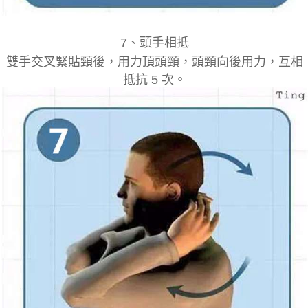
7
、
頭手相抵
雙手交叉緊貼頸後，用力頂頭頸，頭頸向後用力，互相
抵抗 5 次。