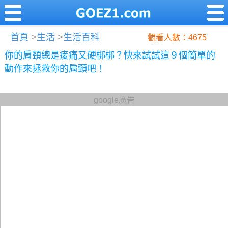
首頁
>
生活
>
生活百科
觀看人數：4675
你的肩頸總是痠痛又硬梆梆？快來試試這９個簡單的
動作來拯救你的肩頸吧！
google廣告