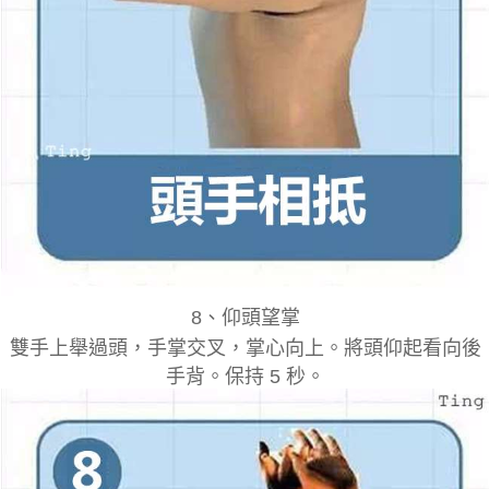
8
、
仰頭望掌
雙手上舉過頭，手掌交叉，掌心向上。將頭仰起看向後
手背。保持 5 秒。