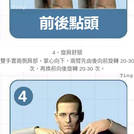
4
、
旋肩舒頸
雙手置兩側肩部，掌心向下，兩臂先由後向前旋轉 20-30
次，再換前向後旋轉 20-​​30 次。