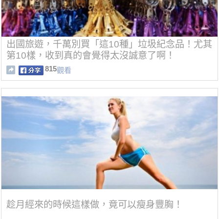
出國旅遊，千萬別買「這10種」垃圾紀念品！尤其
第10樣，收到真的會覺得太沒誠意了啊！
815
觀看
趁月經來的時候這樣做，竟可以瘦身豐胸！