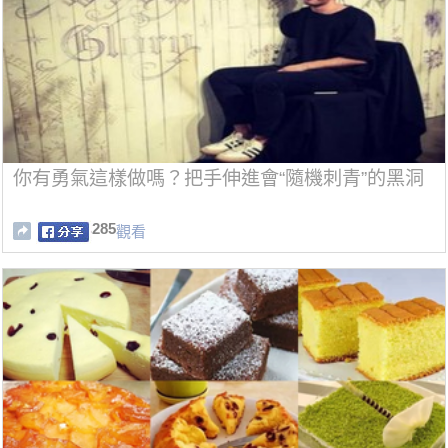
你有勇氣這樣做嗎？把手伸進會“隨機刺青”的黑洞
285
觀看