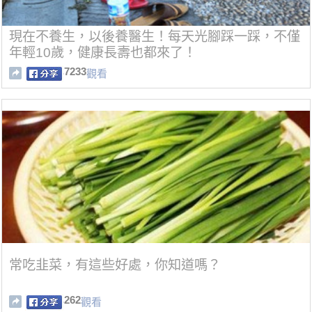
現在不養生，以後養醫生！每天光腳踩一踩，不僅
年輕10歲，健康長壽也都來了！
7233
觀看
常吃韭菜，有這些好處，你知道嗎？
262
觀看