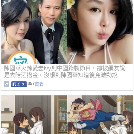
陳國華火辣愛妻Ivy到中國錄製節目，卻被網友說
是去陪酒撈金，沒想到陳國華知道後竟激動說
出.....震驚所有網友...
857
觀看