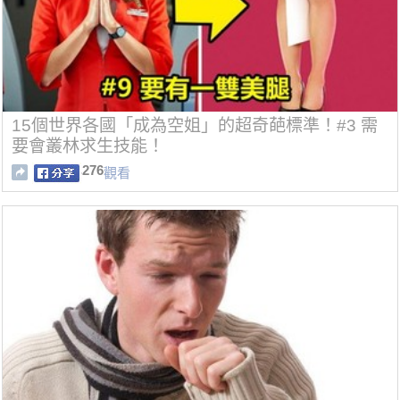
15個世界各國「成為空姐」的超奇葩標準！#3 需
要會叢林求生技能！
276
觀看