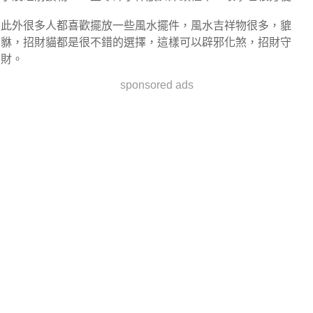
此外很多人都喜歡擺放一些風水擺件，風水吉祥物很多，貔
貅，招財貓都是很不錯的選擇，這樣可以辟邪化煞，招財守
財。
sponsored ads