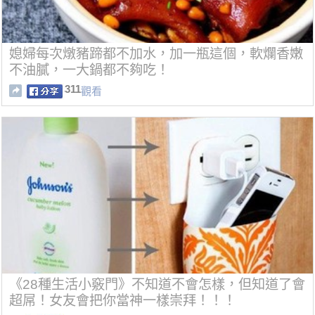
媳婦每次燉豬蹄都不加水，加一瓶這個，軟爛香嫩
不油膩，一大鍋都不夠吃！
311
觀看
《28種生活小竅門》不知道不會怎樣，但知道了會
超屌！女友會把你當神一樣崇拜！！！