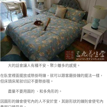
大的話會讓人有種不安、聚少離多的感覺。
在臥室裡面擺放或懸掛時鐘，就可以跟客廳掛鐘的擺法一樣，
但床頭床尾就切記不要懸掛哦。
盡量不要用圓的 、和多角形的。
因圓形的鐘會使宅內的人不安於室，其餘形狀的鐘則會使宅內