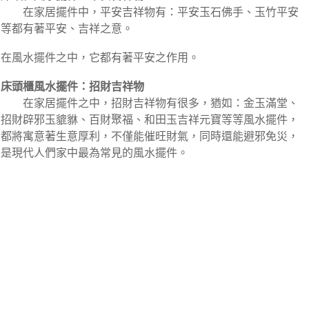
在家居擺件中，平安吉祥物有：平安玉石佛手、玉竹平安
等都有著平安、吉祥之意。
在風水擺件之中，它都有著平安之作用。
床頭櫃風水擺件：招財吉祥物
在家居擺件之中，招財吉祥物有很多，猶如：金玉滿堂、
招財辟邪玉貔貅、百財聚福、和田玉吉祥元寶等等風水擺件，
都將寓意著生意厚利，不僅能催旺財氣，同時還能避邪免災，
是現代人們家中最為常見的風水擺件。