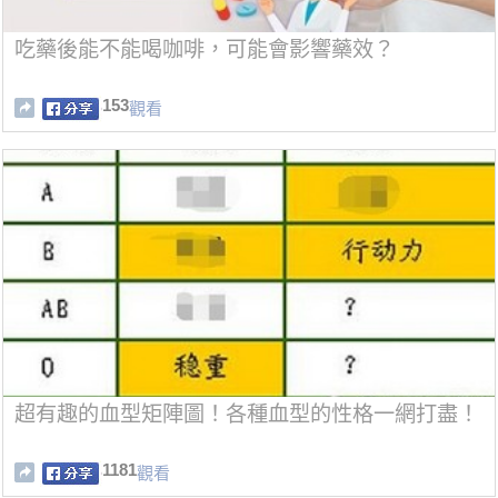
吃藥後能不能喝咖啡，可能會影響藥效？
153
觀看
超有趣的血型矩陣圖！各種血型的性格一網打盡！
1181
觀看