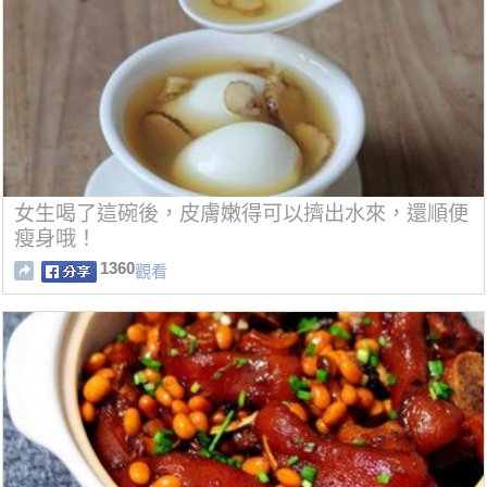
女生喝了這碗後，皮膚嫩得可以擠出水來，還順便
瘦身哦！
1360
觀看