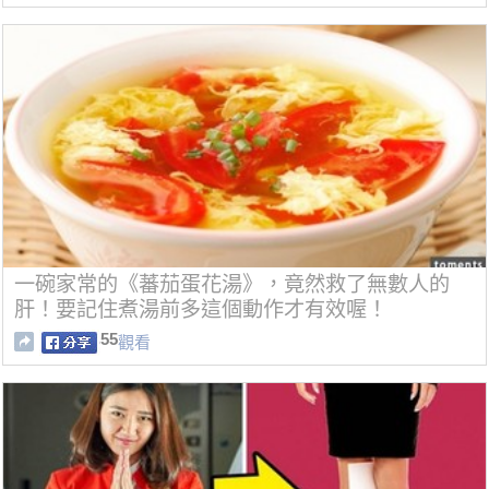
一碗家常的《蕃茄蛋花湯》，竟然救了無數人的
肝！要記住煮湯前多這個動作才有效喔！
55
觀看