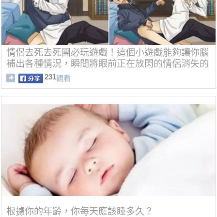
情侶去死去死團必玩遊戲！這個小遊戲能夠讓你腦
補出各種情況，瞬間將眼前正在放閃的情侶消失的
無影無蹤！
231
觀看
根據你的年齡，你每天應該睡多久？