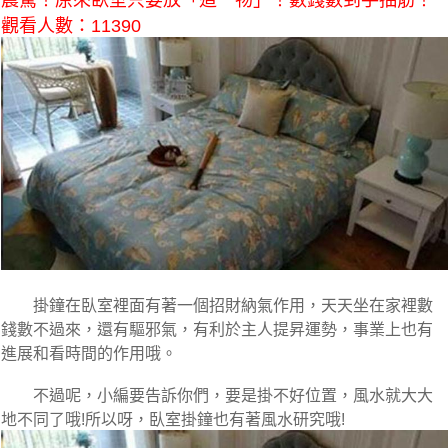
震驚！原來臥室只要放「這一物」！數錢數到手抽筋！
觀看人數：11390
掛鐘在臥室裡面有著一個招財納氣作用，天天坐在家裡數
錢數不過來，還有驅邪氣，有利於主人提昇運勢，事業上也有
進展和看時間的作用哦。
不過呢，小編要告訴你們，要是掛不好位置，風水就大大
地不同了哦!所以呀，臥室掛鐘也有著風水研究哦!