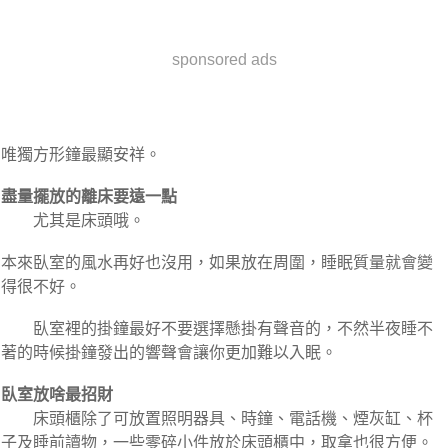
sponsored ads
唯獨方形鐘最顯安祥。
盡量擺放的離床要遠一點
尤其是床頭哦。
本來臥室的風水再好也沒用，如果放在周圍，睡眠質量就會變
得很不好。
臥室裡的掛鐘最好不要選擇懸掛有聲音的，不然半夜睡不
著的時候掛鐘發出的響聲會讓你更加難以入眠。
臥室放啥最招財
床頭櫃除了可放置照明器具、時鐘、電話機、煙灰缸、杯
子及睡前讀物，一些零碎小件放於床頭櫃中，取拿也很方便。