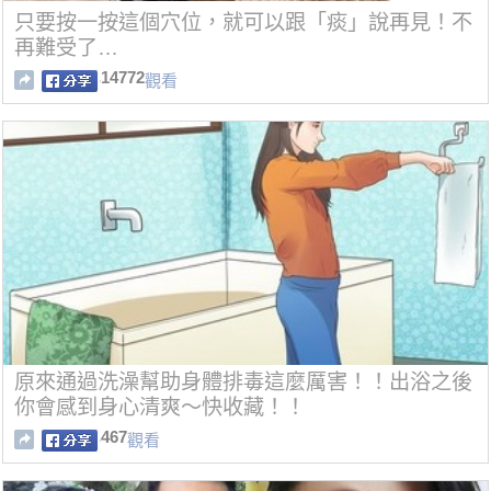
只要按一按這個穴位，就可以跟「痰」說再見！不
再難受了…
14772
觀看
原來通過洗澡幫助身體排毒這麼厲害！！出浴之後
你會感到身心清爽～快收藏！！
467
觀看