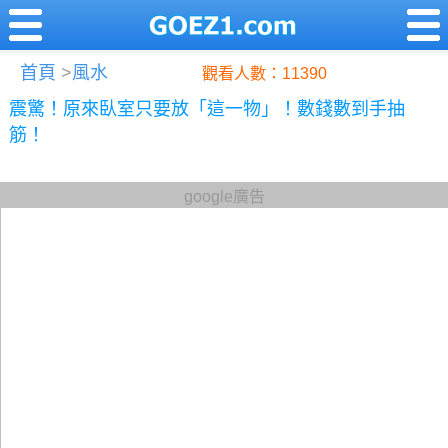
首頁
>
風水
觀看人數：11390
震驚！原來臥室只要放「這一物」！數錢數到手抽
筋！
google廣告