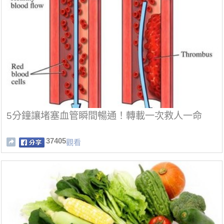
5分鐘讓堵塞血管瞬間暢通！轉載一次救人一命
37405
觀看