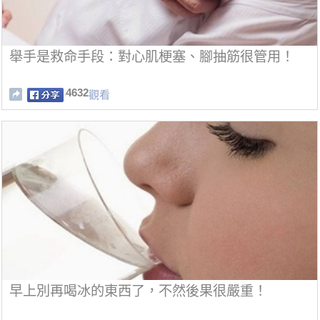
舉手是救命手段：對心肌梗塞、腳抽筋很管用！
4632
觀看
早上別再喝冰的東西了，不然後果很嚴重！