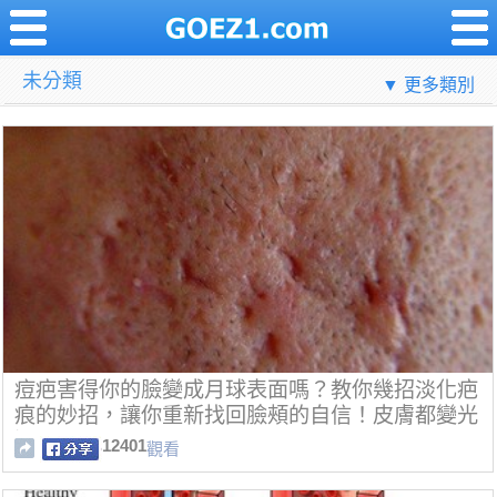
未分類
▼ 更多類別
痘疤害得你的臉變成月球表面嗎？教你幾招淡化疤
痕的妙招，讓你重新找回臉頰的自信！皮膚都變光
滑了呢～
12401
觀看