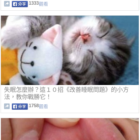
1333
觀看
失眠怎麼辦？這１０招《改善睡眠問題》的小方
法，教你戰勝它！
1758
觀看