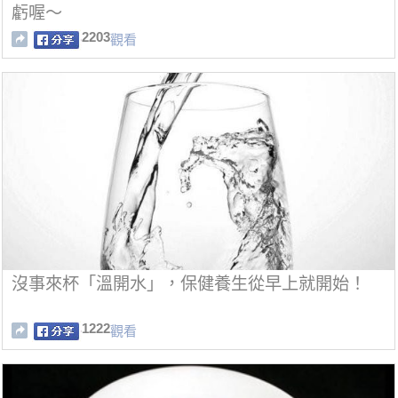
虧喔～
2203
觀看
沒事來杯「溫開水」，保健養生從早上就開始！
1222
觀看