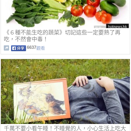
《６種不能生吃的蔬菜》切記這些一定要熟了再
吃，不然會中毒！
6637
觀看
千萬不要小看午睡！不睡覺的人，小心生活上吃大