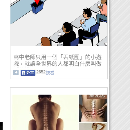
高中老師只用一個「丟紙團」的小遊
戲，就讓全世界的人都明白什麼叫做
「特權」！
2652
觀看