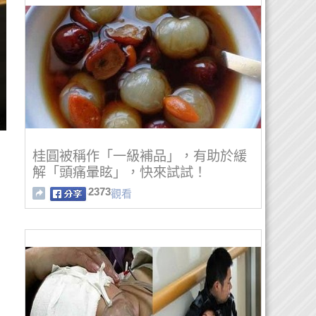
桂圓被稱作「一級補品」，有助於緩
解「頭痛暈眩」，快來試試！
2373
觀看