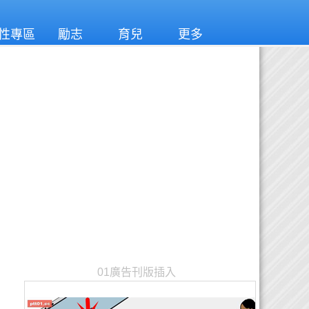
性專區
勵志
育兒
更多
01廣告刊版插入