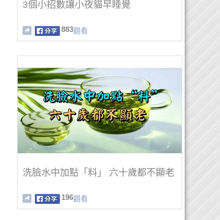
3個小招數讓小夜貓早睡覺
883
觀看
洗臉水中加點「料」 六十歲都不顯老
196
觀看