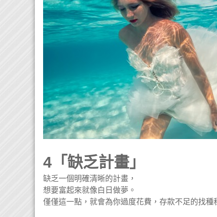
4「缺乏計畫」
缺乏一個明確清晰的計畫，
想要富起來就像白日做夢。
僅僅這一點，就會為你過度花費，存款不足的找種