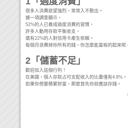
1「過度消費」
很多人消費欲望強烈，常常入不敷出。
據一項調查顯示，
52%的人已養成過度消費的習慣，
許多人動用存款平衡收支，
還有22%的人對信用卡產生依賴。
每個月浪費掉你所有的錢，你怎麼能富裕的起來呢
2「儲蓄不足」
歡迎加入這個行列！
在美國，個人存款占可支配收入的比重僅有4.9%。
如果你想要積累財富，那麼首先你就應該存錢。