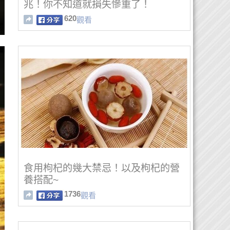
兆！你不知道就損失慘重了！
620
觀看
食用枸杞的幾大禁忌！以及枸杞的營
養搭配~
1736
觀看