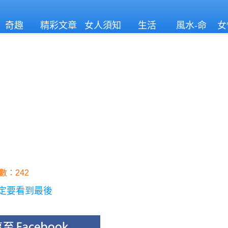
奇趣
精彩文章
女人須知
生活
風水-命
女
理
數：242
一定要看到最後