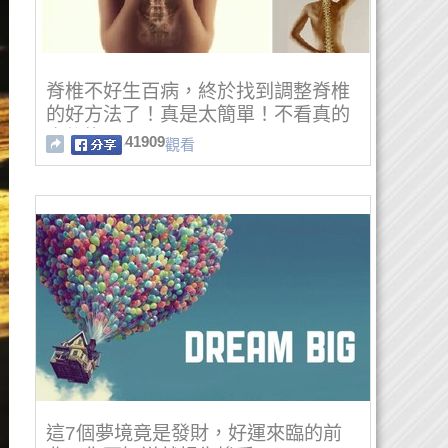
脊椎不好生百病，終於找到調整脊椎
的好方法了！真是太簡單！不看真的
會後悔！ ...
41909
觀看
這7個夢境竟是發財，好運來臨的前