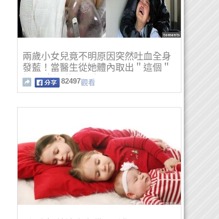
兩歲小女兒竟不明原因突然吐血全身
發藍！當醫生從她體內取出＂這個＂
後.....當場嚇暈眾人！
82497
觀看