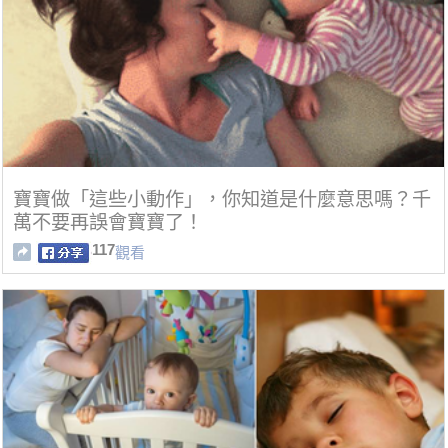
寶寶做「這些小動作」，你知道是什麼意思嗎？千
萬不要再誤會寶寶了！
117
觀看