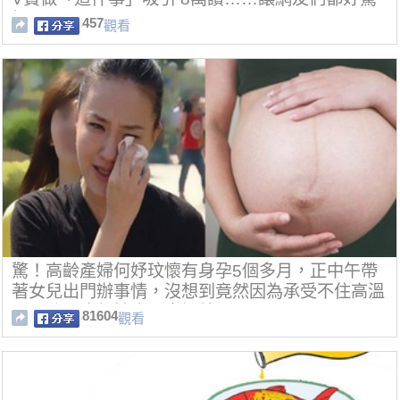
訝！
457
觀看
驚！高齡產婦何妤玟懷有身孕5個多月，正中午帶
著女兒出門辦事情，沒想到竟然因為承受不住高溫
而暈眩、腹部抽痛，當場就....
81604
觀看