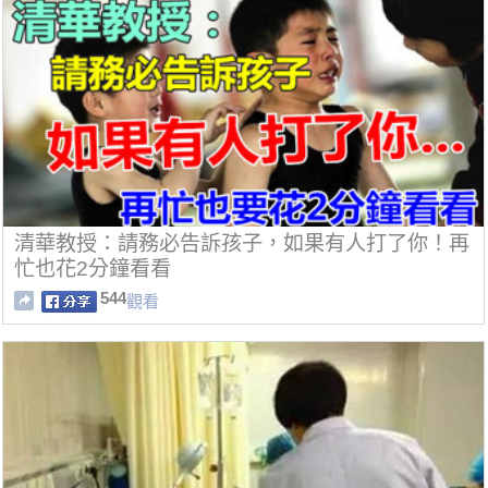
清華教授：請務必告訴孩子，如果有人打了你！再
忙也花2分鐘看看
544
觀看