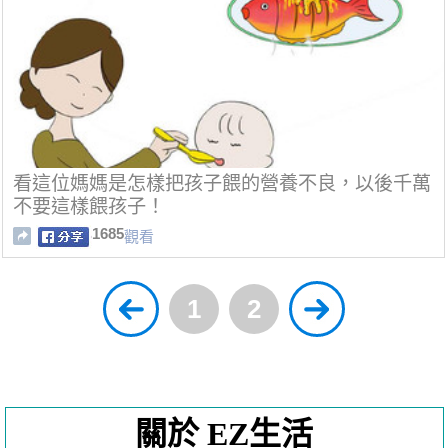
看這位媽媽是怎樣把孩子餵的營養不良，以後千萬
不要這樣餵孩子！
1685
觀看
1
2
關於 EZ生活