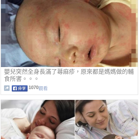
嬰兒突然全身長滿了蕁麻疹，原來都是媽媽做的輔
食所害。。。
1070
觀看