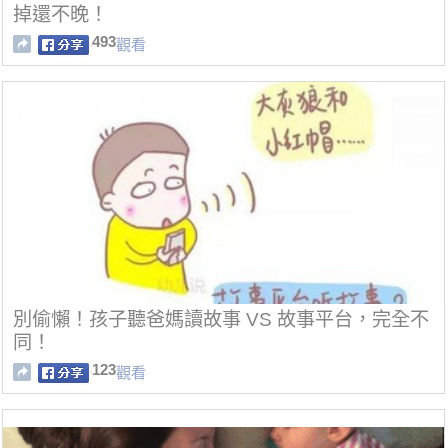
掉還不晚！
493
觀看
別偷懶！孩子聽爸媽讀故事 VS 故事平台，完全不
同！
123
觀看