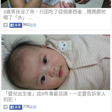
3歲男孩沒了命，只因吃了這個東西後…媽媽餵他
喝了「水」…
962
觀看
「嬰兒出生後」這9件事最忌諱，一定要告訴家人
別犯。
778
觀看