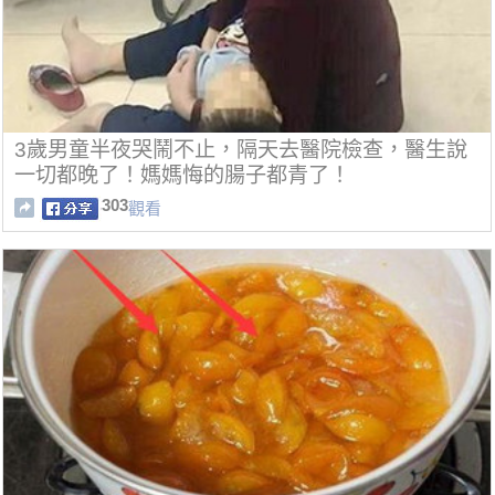
3歲男童半夜哭鬧不止，隔天去醫院檢查，醫生說
一切都晚了！媽媽悔的腸子都青了！
303
觀看