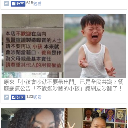
615
觀看
原來「小孩會吵就不要帶出門」已是全民共識？餐
廳霸氣公告「不歡迎吵鬧的小孩」讓網友吵翻了！
123
觀看