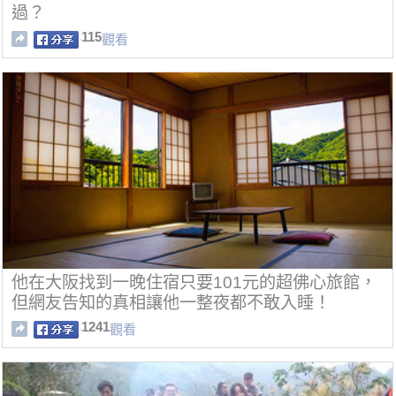
過？
115
觀看
他在大阪找到一晚住宿只要101元的超佛心旅館，
但網友告知的真相讓他一整夜都不敢入睡！
1241
觀看