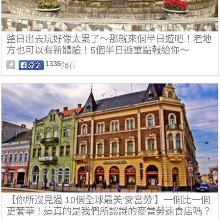
整日出去玩好像太累了～那就來個半日遊吧！老地
方也可以有新體驗！5個半日遊重點報給你～
1336
觀看
【你所沒見過 10個全球最美'麥當勞'】一個比一個
更奢華！這真的是我們所認識的麥當勞速食店嗎？