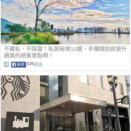
不藏私、不踩雷！私房秘境10選，手機隨拍就晉升
網美的絕美景點啊！
635
觀看