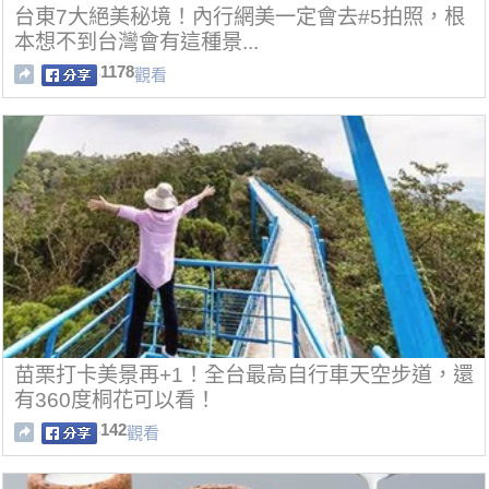
台東7大絕美秘境！內行網美一定會去#5拍照，根
本想不到台灣會有這種景...
1178
觀看
苗栗打卡美景再+1！全台最高自行車天空步道，還
有360度桐花可以看！
142
觀看