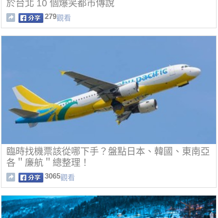
於台北 10 個爆笑都市傳說
279
觀看
臨時找機票該從哪下手？盤點日本、韓國、東南亞
各＂廉航＂總整理！
3065
觀看