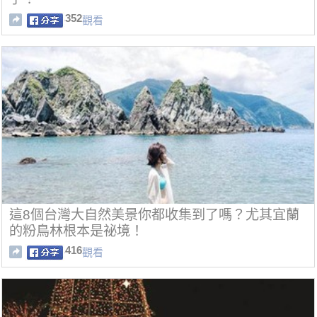
352
觀看
這8個台灣大自然美景你都收集到了嗎？尤其宜蘭
的粉鳥林根本是祕境！
416
觀看