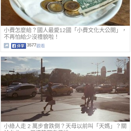
小費怎麼給？國人最愛12國「小費文化大公開」，
不再怕給少沒禮貌啦！
3577
觀看
小綠人走 2 萬步會跌倒？天母以前叫「天媽」？關