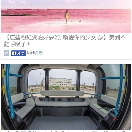
【這些粉紅湖泊好夢幻, 喚醒你的少女心!】美到不
能呼吸了!!!
564
觀看