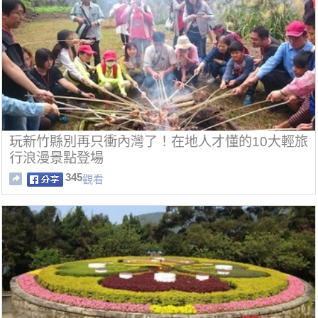
玩新竹縣別再只衝內灣了！在地人才懂的10大輕旅
行浪漫景點登場
345
觀看