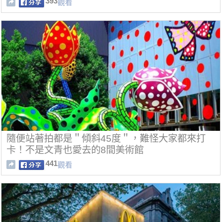
393
觀看
隨便站著拍都是＂傾斜45度＂，難怪大家都來打
卡！不是文青也愛去的8間美術館
441
觀看