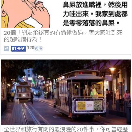
20個「網友承認真的有偷偷做過，害大家吐到死」
的超噁爛行為！
120
觀看
全世界和旅行有關的最浪漫的20件事，你可曾經歷