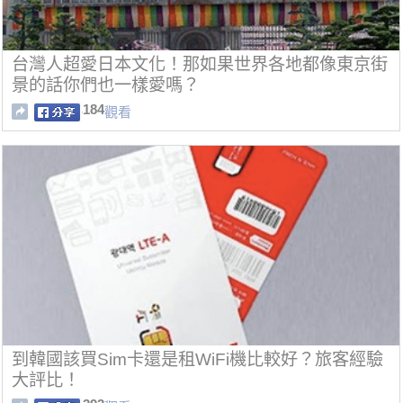
台灣人超愛日本文化！那如果世界各地都像東京街
景的話你們也一樣愛嗎？
184
觀看
到韓國該買Sim卡還是租WiFi機比較好？旅客經驗
大評比！