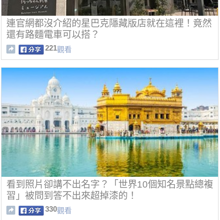
連官網都沒介紹的星巴克隱藏版店就在這裡！竟然
還有路麵電車可以搭？
221
觀看
看到照片卻講不出名字？「世界10個知名景點總複
習」被問到答不出來超掉漆的！
330
觀看