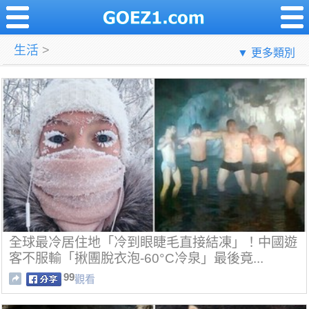
生活
>
▼ 更多類別
全球最冷居住地「冷到眼睫毛直接結凍」！中國遊
客不服輸「揪團脫衣泡-60°C冷泉」最後竟...
99
觀看