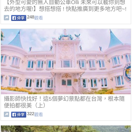
【外型可愛的無人自動公車Olli 未來可以載你到想
去的地方喔!】想搭想搭 ! 快點推廣到更多地方吧~!
248
觀看
攝影師快找好！這5個夢幻景點都在台灣，根本隨
便拍都很美（上）
322
觀看