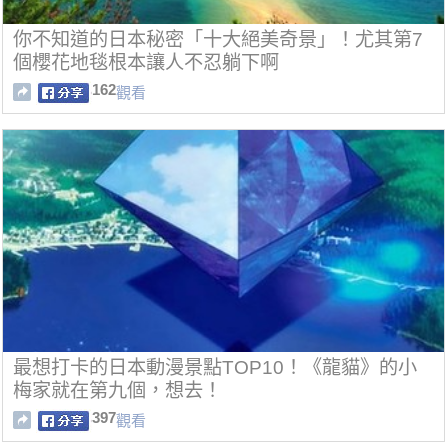
你不知道的日本秘密「十大絕美奇景」！尤其第7
個櫻花地毯根本讓人不忍躺下啊
162
觀看
最想打卡的日本動漫景點TOP10！《龍貓》的小
梅家就在第九個，想去！
397
觀看