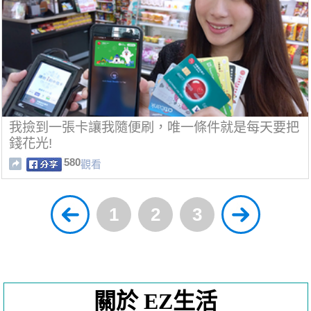
我撿到一張卡讓我隨便刷，唯一條件就是每天要把
錢花光!
580
觀看
1
2
3
關於 EZ生活