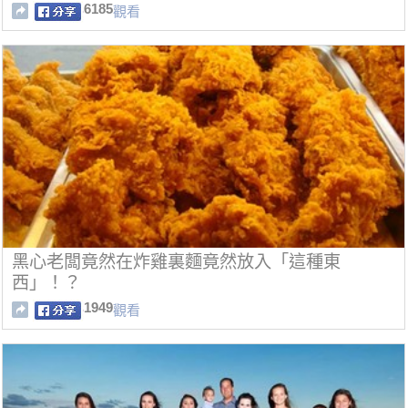
6185
觀看
黑心老闆竟然在炸雞裏麵竟然放入「這種東
西」！？
1949
觀看