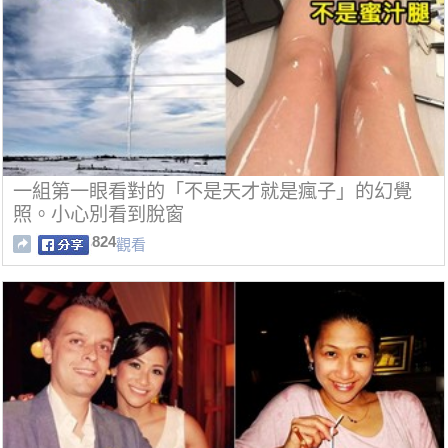
一組第一眼看對的「不是天才就是瘋子」的幻覺
照。小心別看到脫窗
824
觀看