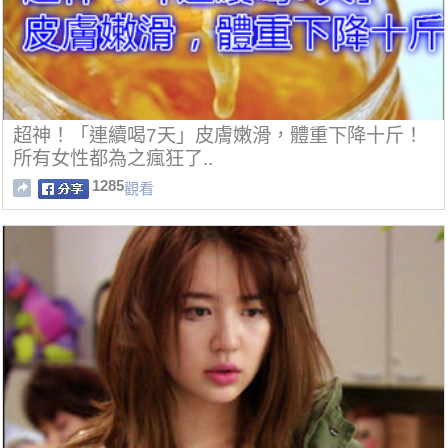
超神！「連續喝7天」皮膚嫩滑，體重下降十斤！
所有女性都為之瘋狂了..
1285
觀看