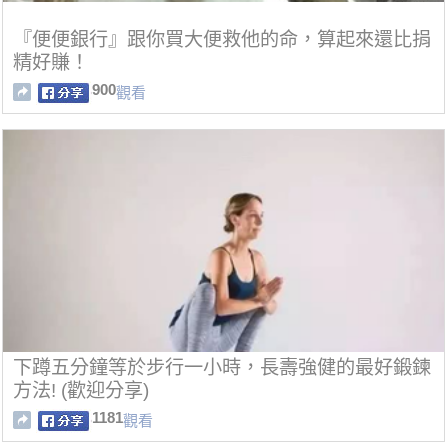
『便便銀行』跟你買大便救他的命，算起來還比捐
精好賺！
900
觀看
下蹲五分鐘等於步行一小時，長壽強健的最好鍛鍊
方法! (歡迎分享)
1181
觀看