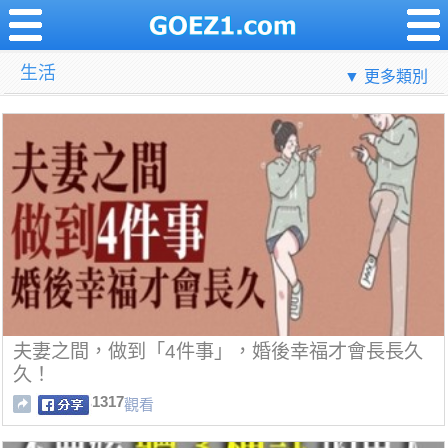
生活
▼ 更多類別
夫妻之間，做到「4件事」，婚後幸福才會長長久
久！
1317
觀看