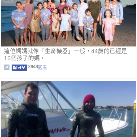
這位媽媽就像「生育機器」一般，44歲的已經是
16個孩子的媽，
2948
觀看