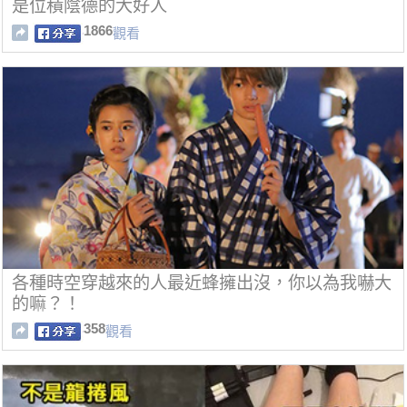
是位積陰德的大好人
1866
觀看
各種時空穿越來的人最近蜂擁出沒，你以為我嚇大
的嘛？！
358
觀看