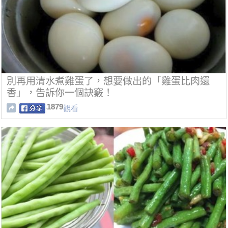
​別再用清水煮雞蛋了，想要做出的「雞蛋比肉還
香」，告訴你一個訣竅！
1879
觀看