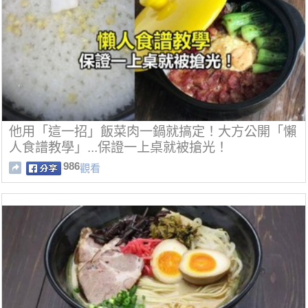
他用「這一招」飯菜肉一鍋就搞定！大方公開「懶
人食譜教學」...保證一上桌就被搶光！
986
觀看