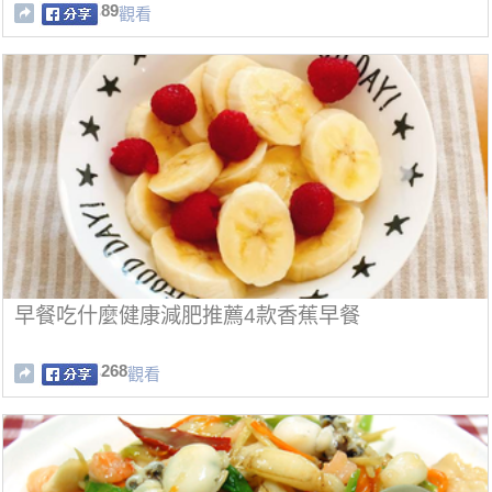
89
觀看
早餐吃什麼健康減肥推薦4款香蕉早餐
268
觀看