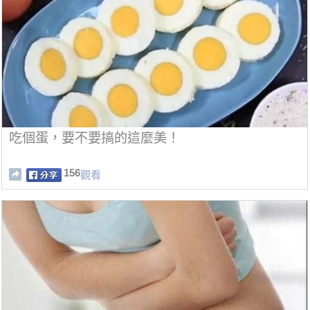
吃個蛋，要不要搞的這麼美！
156
觀看