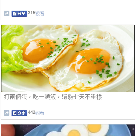
315
觀看
打兩個蛋，吃一頓飯，還能七天不重樣
442
觀看