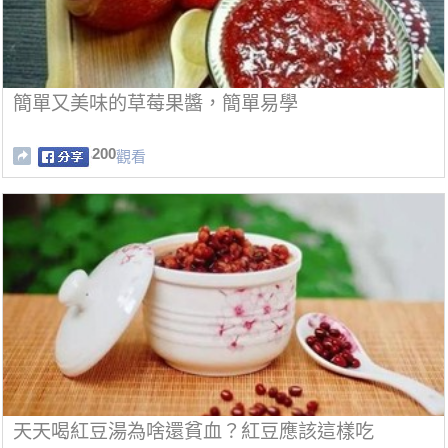
簡單又美味的草莓果醬，簡單易學
200
觀看
天天喝紅豆湯為啥還貧血？紅豆應該這樣吃