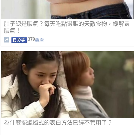
肚子總是脹氣？每天吃點胃脹的天敵食物，緩解胃
脹氣！
379
觀看
為什麼擺蠟燭式的表白方法已經不管用了？