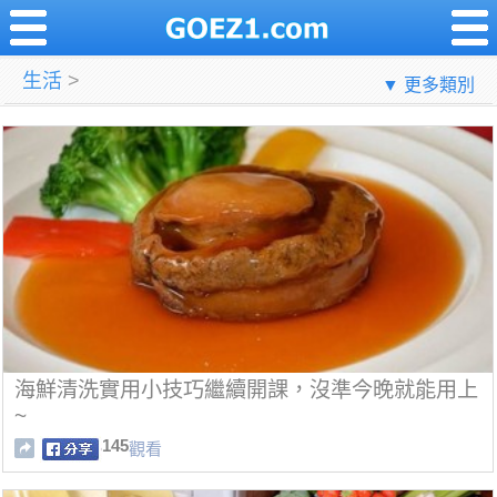
生活
>
▼ 更多類別
海鮮清洗實用小技巧繼續開課，沒準今晚就能用上
~
145
觀看