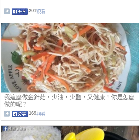
201
觀看
我這麼做金針菇，少油，少鹽，又健康！你是怎麼
做的呢？
169
觀看