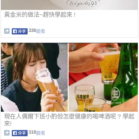
黃金米的做法~趕快學起來 !
336
觀看
現在人偶爾下班小酌但怎麼健康的喝啤酒呢 ? 學起
來!
318
觀看