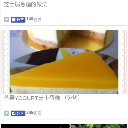
芝士焗意麵的做法
140
觀看
芒果YOGURT芝士蛋糕 （免烤）
285
觀看