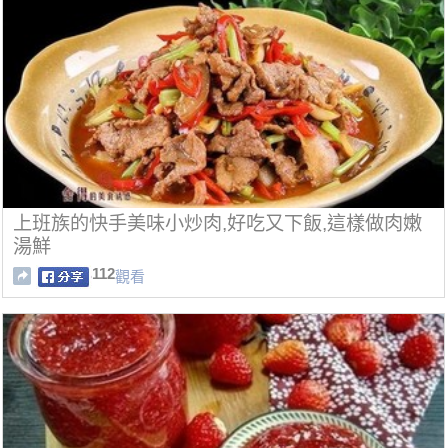
上班族的快手美味小炒肉,好吃又下飯,這樣做肉嫩
湯鮮
112
觀看