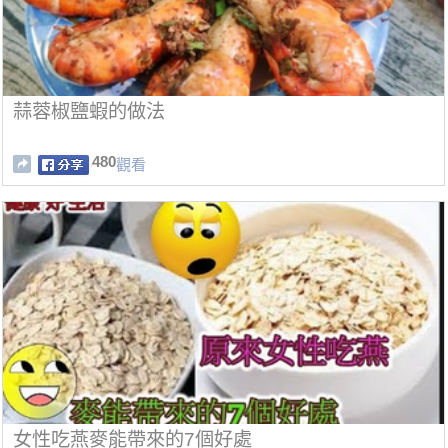
蒜蓉椒鹽蝦的做法
480
觀看
女性吃燕麥能帶來的7個好處