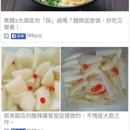
煮麵3大誤區你「踩」過嗎？麵條這麼做，好吃又
營養！
103
觀看
原來飯店的酸辣蘿蔔是這樣做的，不愧是大廚之
作。