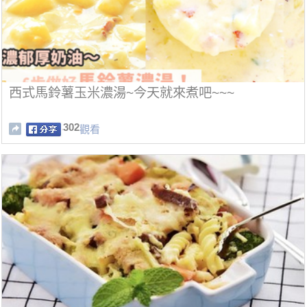
西式馬鈴薯玉米濃湯~今天就來煮吧~~~
302
觀看