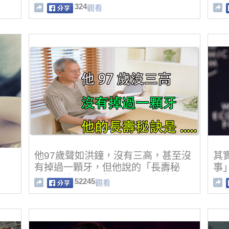
你吃大蒜保留蒜素！）
324
觀看
他97歲聲如洪鐘，沒有三高，甚至沒
其
有掉過一顆牙，但他說的「長壽秘
事
訣」卻讓我們都驚呆了，原來養生可
已
52245
觀看
以那麼簡單...