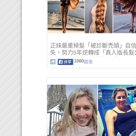
正妹嚴重掉髮「被診斷禿頭」自
失，努力5年逆轉成「真人版長髮
主」還被知名品牌邀拍廣告！
1060
觀看