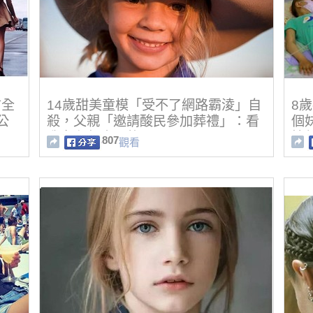
信全
14歲甜美童模「受不了網路霸淩」自
8
公
殺，父親「邀請酸民參加葬禮」：看
個
我女兒怎麼死的！
掉
807
觀看