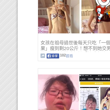
女孩在祖母過世後每天只吃「一
果」瘦到剩20公斤！想不到她交
為愛增肥竟變成超辣「性感女神
102
觀看
啦！