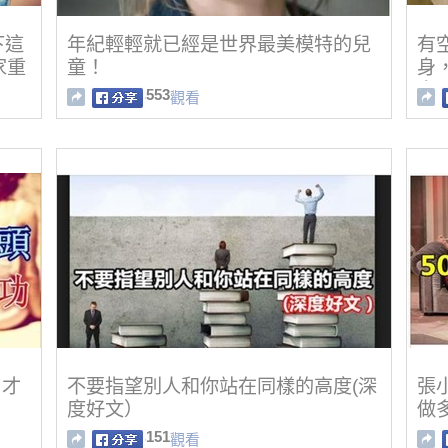
下這
年紀輕輕就已經是世界最美模特的兒
有
家重
童！
身
多
553
觀看
，才
不要指望別人和你站在同樣的高度(深
張
度好文）
做
151
觀看