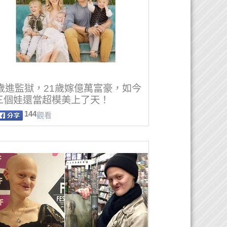
6歲進監獄，21歲嫁億萬富豪，如今
三個娃還當超模美上了天！
144
觀看