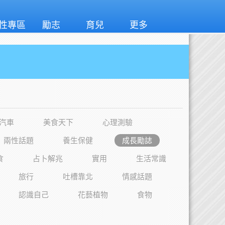
性專區
勵志
育兒
更多
汽車
美食天下
心理測驗
兩性話題
養生保健
成長勵誌
食
占卜解兆
實用
生活常識
旅行
吐槽靠北
情感話題
認識自己
花藝植物
食物