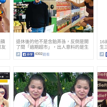
個蘋
退休後的他不是含飴弄孫，反倒是開
1
男友
了間「過期超市」，出人意料的是生
生
」
意竟然強強滾！
4302
觀看