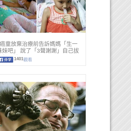
歲癌童放棄治療前告訴媽媽「生一
妹妹吧」 說了「3聲謝謝」自己拔
氧氣罩離開了⋯
1401
觀看