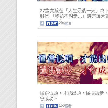
27歲女孩在「人生最後一天」寫
封信 「我還不想走…」遺言讓大
新看待人生
204
觀看
懂得低頭，才能出頭，懂得讓步
會成功。
150
觀看