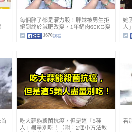
每個胖子都是潛力股！胖妹被男生拒
她
票
絕到終於減肥改變，1年鏟肉60KG變
人
眼！
大家都想追的女神！
圈
1670
觀看
峰首
吃大蒜能殺菌抗癌，但是這「5種
看
人」盡量別吃！（附：2個小方法教