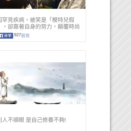
因罕見疾病，被笑是「模特兒假
」，卻靠著自身的努力，顛覆時尚
，扭轉人生，成為時尚名模！
927
觀看
別人不順眼 是自己修養不夠!