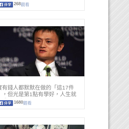
268
觀看
實有錢人都默默在做的「這17件
」，但光是第1點有學好，人生就
經成功一半了…
1680
觀看