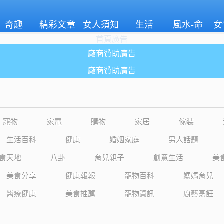
奇趣
精彩文章
女人須知
生活
風水-命
女
首頁廣告
理
廠商贊助廣告
廠商贊助廣告
寵物
家電
購物
家居
傢裝
生活百科
健康
婚姻家庭
男人話題
食天地
八卦
育兒親子
創意生活
美
美食分享
健康報報
寵物百科
媽媽育兒
醫療健康
美食推薦
寵物資訊
廚藝烹飪