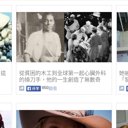
？這
從貧困的木工到全球第一起心臟外科
她
的操刀手，他的一生創造了無數奇
「
蹟！
人
950
觀看