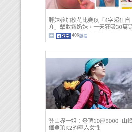
胖妹參加校花比賽以「4字超狂自
介」擊敗露奶妹，一天狂吸30萬
「逆襲得冠軍」讓其他正妹都傻
406
觀看
登山界一姐：登頂10座8000+山
個登頂K2的華人女性