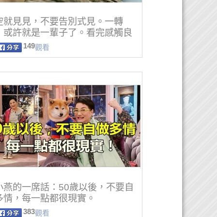
空就見見，不要告別式見。一轉
，或許就是一輩子了。看完感觸良
。
149
觀看
小燕的一席話：50歲以後，不要自
多情，每一點都很現實。
383
觀看