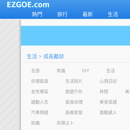
熱門
排行
最新
生活
生活
>
成長勵誌
全部
常識
DIY
生活
命理星座
生活短片
心情日記
女性專區
旅遊戶外
休閒
美
感動人生
星座命理
美食菜譜
汽車頻道
房產家居
激勵感人
知識
命理占卜