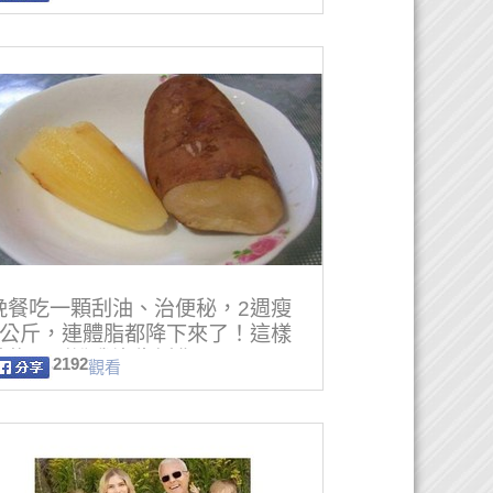
晚餐吃一顆刮油、治便秘，2週瘦
5公斤，連體脂都降下來了！這樣
神物，別說我沒告訴你！
2192
觀看