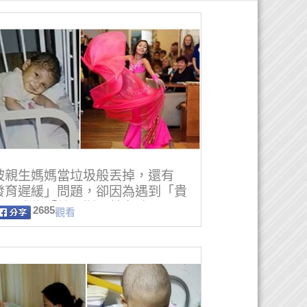
被親生媽媽當垃圾般丟掉，還有
發育遲緩」問題，卻因為遇到「貴
」，成為「俄羅斯最美女孩」！
2685
觀看