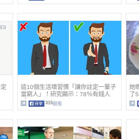
一定
這10個生活壞習慣「讓你註定一輩子
她
當窮人」！研究顯示：78％有錢人
了
「一天只上網1小時」！
的
315
觀看