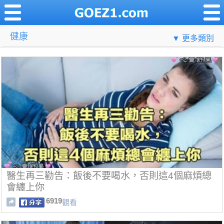
健康
▼ 更多類別
醫生再三勸告：飯後不要喝水，否則這4個麻煩總
會纏上你
6919
觀看