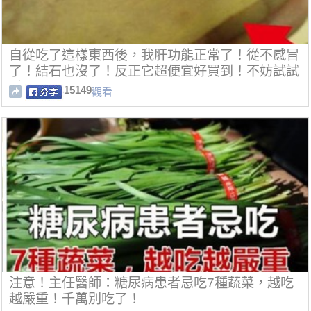
自從吃了這樣東西後，我肝功能正常了！從不感冒
了！結石也沒了！反正它超便宜好買到！不妨試試
看！！
15149
觀看
注意！主任醫師：糖尿病患者忌吃7種蔬菜，越吃
越嚴重！千萬別吃了！