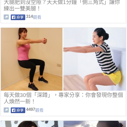
大腿肥到沒空隙？天天做1分鐘「側三角式」讓你
練出一雙美腿！
314
觀看
每天做30個「深蹲」，專家分享：你會發現你整個
人煥然一新！
4497
觀看