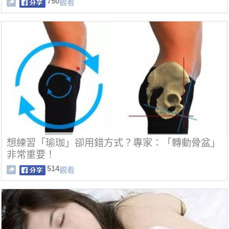
750
觀看
想練習「瑜珈」卻用錯方式？專家：「轉動骨盆」
非常重要！
514
觀看