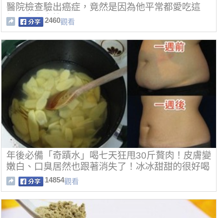
醫院檢查驗出癌症，竟然是因為他平常都愛吃這
個…實在太慘了！
2460
觀看
年後必備「奇蹟水」喝七天狂甩30斤贅肉！皮膚變
嫩白、口臭居然也跟著消失了！冰冰甜甜的很好喝
阿！
14854
觀看