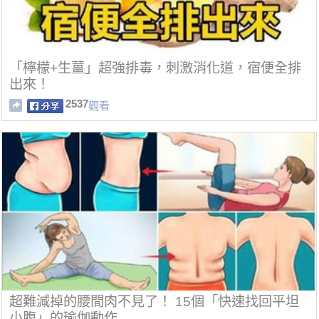
「檸檬+生薑」超強排毒，刺激消化道，宿便全排
出來！
2537
觀看
超難減掉的腰間肉不見了！ 15個「快速找回平坦
小腹」的瑜伽動作