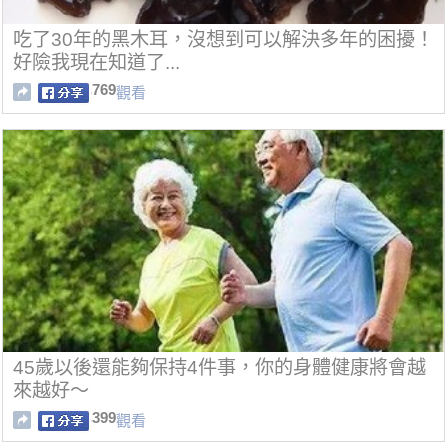
吃了30年的黑木耳，沒想到可以解決多年的困擾！
好險我現在知道了...
769
觀看
45歲以後還能夠保持4件事，你的身體健康將會越
來越好～
399
觀看