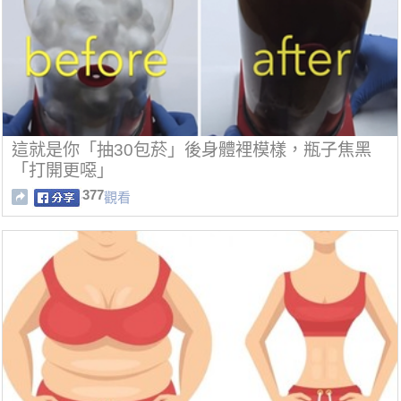
這就是你「抽30包菸」後身體裡模樣，瓶子焦黑
「打開更噁」
377
觀看