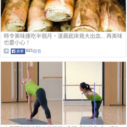
時令美味連吃半個月，淩晨起床竟大出血... 再美味
也要小心！
621
觀看