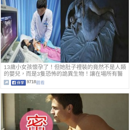
13歲小女孩懷孕了！但她肚子裡裝的竟然不是人類
的嬰兒，而是3隻恐怖的詭異生物！讓在場所有醫
護人員全都嚇傻了！
9718
觀看