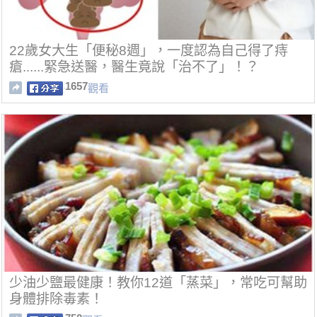
22歲女大生「便秘8週」，一度認為自己得了痔
瘡......緊急送醫，醫生竟說「治不了」！？
1657
觀看
少油少鹽最健康！教你12道「蒸菜」，常吃可幫助
身體排除毒素！