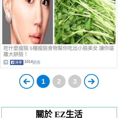
吃什麼瘦臉 5種瘦臉食物幫你吃出小臉美女 讓你遠
離大餅臉！
1014
觀看
1
2
3
關於 EZ生活