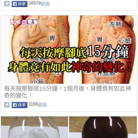
10574
觀看
每天按摩腳底15分鐘，1個月後，身體竟有如此神
奇的變化！
1155
觀看