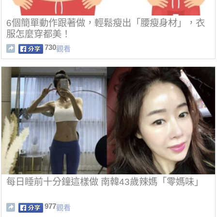
6個簡單動作跟著做，輕鬆瘦出「腰瘦身材」，衣
服怎麼穿都美！
730
觀看
每日睡前十分鐘這樣做 南韓43歲辣媽「零媽味」
977
觀看