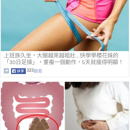
上班族久坐，大腿越來越粗壯...快學學櫻花妹的
「30日足操」，重複一個動作，5天就瘦得明顯！
323
觀看