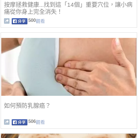
按摩拯救健康...找到這「14個」重要穴位，讓小病
痛從你身上完全消失！
500
觀看
如何預防乳腺癌？
506
觀看