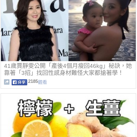
41歲賈靜雯公開「產後4個月瘦回46kg」秘訣，她
靠著「3招」找回性感身材難怪大家都搶著學！
2185
觀看